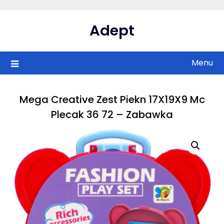
Skip
to
Adept
content
Menu
Mega Creative Zest Piekn 17X19X9 Mc
Plecak 36 72 – Zabawka