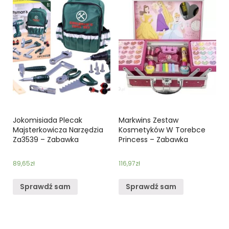
Jokomisiada Plecak
Markwins Zestaw
Majsterkowicza Narzędzia
Kosmetyków W Torebce
Za3539 – Zabawka
Princess – Zabawka
89,65
zł
116,97
zł
Sprawdź sam
Sprawdź sam