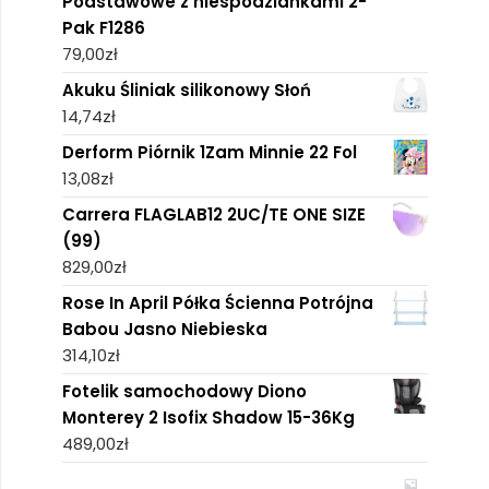
Podstawowe z niespodziankami 2-
Pak F1286
79,00
zł
Akuku Śliniak silikonowy Słoń
14,74
zł
Derform Piórnik 1Zam Minnie 22 Fol
13,08
zł
Carrera FLAGLAB12 2UC/TE ONE SIZE
(99)
829,00
zł
Rose In April Półka Ścienna Potrójna
Babou Jasno Niebieska
314,10
zł
Fotelik samochodowy Diono
Monterey 2 Isofix Shadow 15-36Kg
489,00
zł