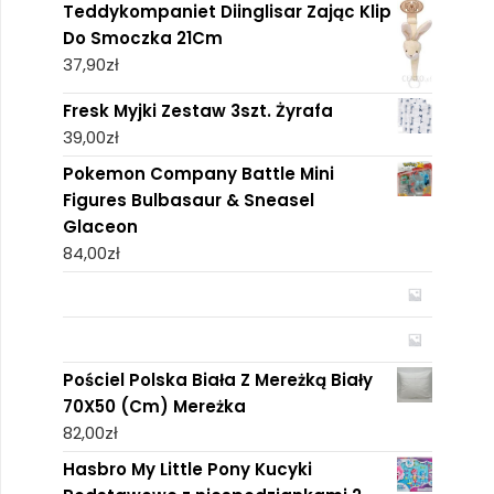
Teddykompaniet Diinglisar Zając Klip
Do Smoczka 21Cm
37,90
zł
Fresk Myjki Zestaw 3szt. Żyrafa
39,00
zł
Pokemon Company Battle Mini
Figures Bulbasaur & Sneasel
Glaceon
84,00
zł
Pościel Polska Biała Z Mereżką Biały
70X50 (Cm) Mereżka
82,00
zł
Hasbro My Little Pony Kucyki