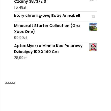
Czarny 387372 S
15,49
zł
który chroni głowę Baby Annabell
Minecraft Starter Collection (Gra
Xbox One)
99,99
zł
Aptex Myszka Minnie Koc Polarowy
Dziecięcy 100 X 140 Cm
28,99
zł
zzzzz