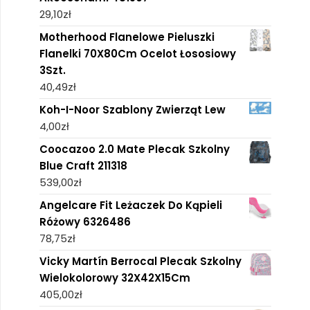
29,10
zł
Motherhood Flanelowe Pieluszki
Flanelki 70X80Cm Ocelot Łososiowy
3Szt.
40,49
zł
Koh-I-Noor Szablony Zwierząt Lew
4,00
zł
Coocazoo 2.0 Mate Plecak Szkolny
Blue Craft 211318
539,00
zł
Angelcare Fit Leżaczek Do Kąpieli
Różowy 6326486
78,75
zł
Vicky Martín Berrocal Plecak Szkolny
Wielokolorowy 32X42X15Cm
405,00
zł