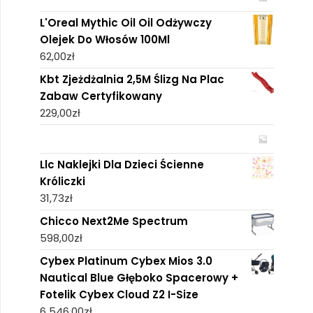
L'Oreal Mythic Oil Oil Odżywczy
Olejek Do Włosów 100Ml
62,00
zł
Kbt Zjeżdżalnia 2,5M Ślizg Na Plac
Zabaw Certyfikowany
229,00
zł
Llc Naklejki Dla Dzieci Ścienne
Króliczki
31,73
zł
Chicco Next2Me Spectrum
598,00
zł
Cybex Platinum Cybex Mios 3.0
Nautical Blue Głęboko Spacerowy +
Fotelik Cybex Cloud Z2 I-Size
6 546,00
zł