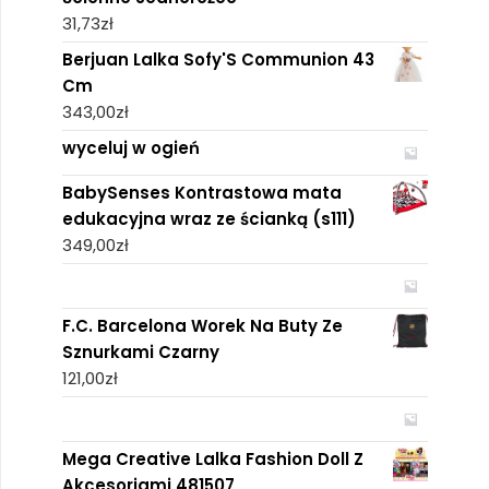
31,73
zł
Berjuan Lalka Sofy'S Communion 43
Cm
343,00
zł
wyceluj w ogień
BabySenses Kontrastowa mata
edukacyjna wraz ze ścianką (s111)
349,00
zł
F.C. Barcelona Worek Na Buty Ze
Sznurkami Czarny
121,00
zł
Mega Creative Lalka Fashion Doll Z
Akcesoriami 481507