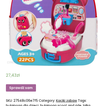
27,43
zł
Sprawdź sam
SKU:
27548c06e7f5
Category:
Kąciki zabaw
Tags:
hulajnoga dla dzieci
,
hulajnoga scoot and ride
,
lalka