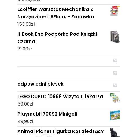
Ecoiffier Warsztat Mechanika Z
Narzędziami 16Elem. - Zabawka
153,00
zł
If Book End Podpórka Pod Książki
Czarna
19,00
zł
odpowiedni piesek
LEGO DUPLO 10968 Wizyta u lekarza
59,00
zł
Playmobil 70092 Minigolf
49,90
zł
Animal Planet Figurka Kot Siedzący