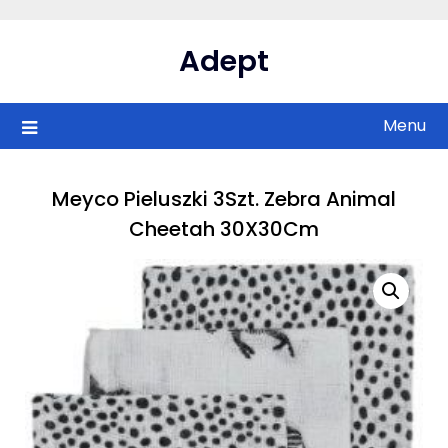
Skip
to
Adept
content
Menu
Meyco Pieluszki 3Szt. Zebra Animal
Cheetah 30X30Cm