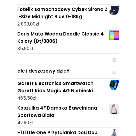
Fotelik samochodowy Cybex Sirona Z
i-Size Midnight Blue 0-18Kg
2 898,00
zł
Doris Mata Wodna Doodle Classic 4
Kolory (Dt/3806)
35,90
zł
ale i deszczowy dzień
Garett Electronics Smartwatch
Garett Kids Magic 4G Niebieski
465,50
zł
Koszulka 4F Damska Bawełniana
Sportowa Biała
42,90
zł
Hi Little One Przytulanka Dou Dou