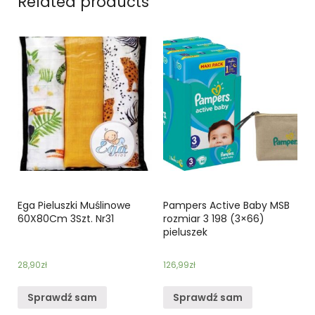
Related products
Ega Pieluszki Muślinowe
Pampers Active Baby MSB
60X80Cm 3Szt. Nr31
rozmiar 3 198 (3×66)
pieluszek
28,90
zł
126,99
zł
Sprawdź sam
Sprawdź sam