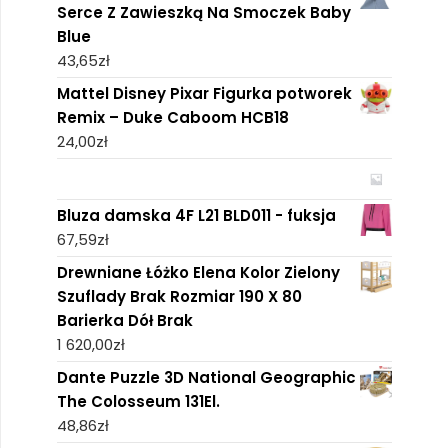
Serce Z Zawieszką Na Smoczek Baby
Blue
43,65
zł
Mattel Disney Pixar Figurka potworek
Remix – Duke Caboom HCB18
24,00
zł
Bluza damska 4F L21 BLD011 - fuksja
67,59
zł
Drewniane Łóżko Elena Kolor Zielony
Szuflady Brak Rozmiar 190 X 80
Barierka Dół Brak
1 620,00
zł
Dante Puzzle 3D National Geographic
The Colosseum 131El.
48,86
zł