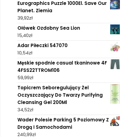
Eurographics Puzzle 1000El. Save Our
Planet. Ziemia
39,92
zł
Ołówek Ozdobny Sea Lion
15,40
zł
Adar Piłeczki 547070
10,54
zł
Męskie spodnie casual tkaninowe 4F
4FSS22TTROM106
59,99
zł
Topicrem Seboregulujący Żel
Oczyszczający Do Twarzy Purifying
Cleansing Gel 200Ml
34,52
zł
Wader Polesie Parking 5 Poziomowy Z
Drogą I Samochodami
240,99
zł