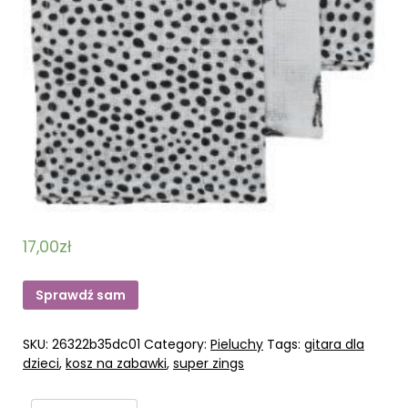
17,00
zł
Sprawdź sam
SKU:
26322b35dc01
Category:
Pieluchy
Tags:
gitara dla
dzieci
,
kosz na zabawki
,
super zings