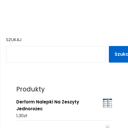
SZUKAJ
Szuka
Produkty
Derform Nalepki Na Zeszyty
Jednorożec
1,30
zł