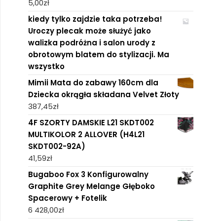
5,00
zł
kiedy tylko zajdzie taka potrzeba!
Uroczy plecak może służyć jako
walizka podróżna i salon urody z
obrotowym blatem do stylizacji. Ma
wszystko
Mimii Mata do zabawy 160cm dla
Dziecka okrągła składana Velvet Złoty
387,45
zł
4F SZORTY DAMSKIE L21 SKDT002
MULTIKOLOR 2 ALLOVER (H4L21
SKDT002-92A)
41,59
zł
Bugaboo Fox 3 Konfigurowalny
Graphite Grey Melange Głęboko
Spacerowy + Fotelik
6 428,00
zł