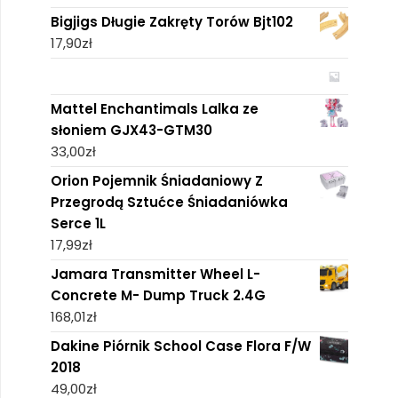
Bigjigs Długie Zakręty Torów Bjt102
17,90
zł
Mattel Enchantimals Lalka ze
słoniem GJX43-GTM30
33,00
zł
Orion Pojemnik Śniadaniowy Z
Przegrodą Sztućce Śniadaniówka
Serce 1L
17,99
zł
Jamara Transmitter Wheel L-
Concrete M- Dump Truck 2.4G
168,01
zł
Dakine Piórnik School Case Flora F/W
2018
49,00
zł