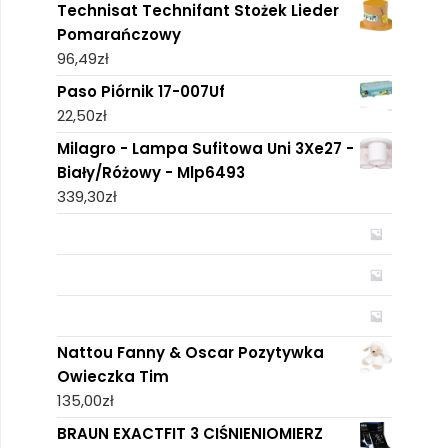
Technisat Technifant Stożek Lieder
Pomarańczowy
96,49
zł
Paso Piórnik 17-007Uf
22,50
zł
Milagro - Lampa Sufitowa Uni 3Xe27 -
Biały/Różowy - Mlp6493
339,30
zł
Nattou Fanny & Oscar Pozytywka
Owieczka Tim
135,00
zł
BRAUN EXACTFIT 3 CIŚNIENIOMIERZ