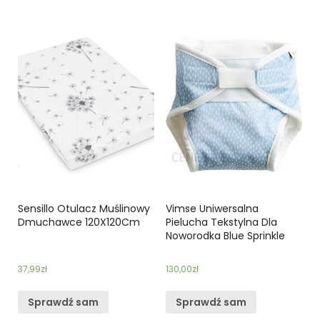
Sensillo Otulacz Muślinowy
Vimse Uniwersalna
Dmuchawce 120X120Cm
Pielucha Tekstylna Dla
Noworodka Blue Sprinkle
37,99
zł
130,00
zł
Sprawdź sam
Sprawdź sam