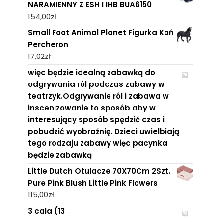
NARAMIENNY Z ESH I IHB BUA6150
154,00
zł
Small Foot Animal Planet Figurka Koń
Percheron
17,02
zł
więc będzie idealną zabawką do
odgrywania ról podczas zabawy w
teatrzyk.Odgrywanie ról i zabawa w
inscenizowanie to sposób aby w
interesujący sposób spędzić czas i
pobudzić wyobraźnię. Dzieci uwielbiają
tego rodzaju zabawy więc pacynka
będzie zabawką
Little Dutch Otulacze 70X70Cm 2Szt.
Pure Pink Blush Little Pink Flowers
115,00
zł
3 cala (13