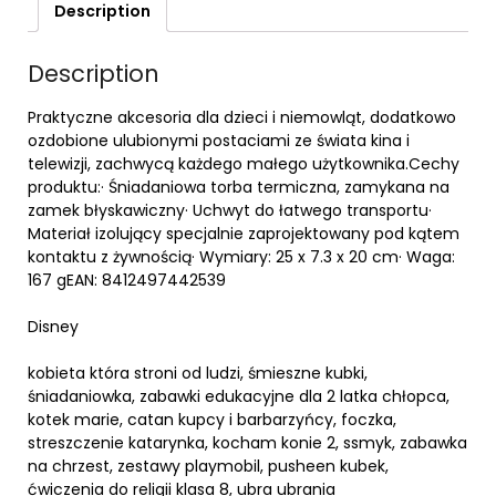
Description
Description
Praktyczne akcesoria dla dzieci i niemowląt, dodatkowo
ozdobione ulubionymi postaciami ze świata kina i
telewizji, zachwycą każdego małego użytkownika.Cechy
produktu:· Śniadaniowa torba termiczna, zamykana na
zamek błyskawiczny· Uchwyt do łatwego transportu·
Materiał izolujący specjalnie zaprojektowany pod kątem
kontaktu z żywnością· Wymiary: 25 x 7.3 x 20 cm· Waga:
167 gEAN: 8412497442539
Disney
kobieta która stroni od ludzi, śmieszne kubki,
śniadaniowka, zabawki edukacyjne dla 2 latka chłopca,
kotek marie, catan kupcy i barbarzyńcy, foczka,
streszczenie katarynka, kocham konie 2, ssmyk, zabawka
na chrzest, zestawy playmobil, pusheen kubek,
ćwiczenia do religii klasa 8, ubra ubrania