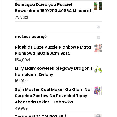
Świecąca Dziecięca Pościel
Bawełniana 160X200 4086A Minecraft
79,99
zł
możesz usunąć
Nicekids Duże Puzzle Piankowe Mata
Piankowa 180X180Cm 9szt.
154,00
zł
Milly Mally Rowerek biegowy Dragon z
hamulcem Zielony
161,01
zł
Spin Master Cool Maker Go Glam Nail
Surprise Zestaw Do Paznokci Tipsy
Akcesoria Lakier - Zabawka
49,98
zł
Torba H4L22 TPU002 4F /