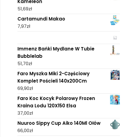
Kameleon
51,69
zł
Cartamundi Makao
7,97
zł
Immenz Bańki Mydlane W Tubie
Bubblelab
51,70
zł
Faro Myszka Miki 2-Częściowy
Komplet Pościeli 140x200Cm
69,90
zł
Faro Koc Kocyk Polarowy Frozen
Kraina Lodu 120X150 Elsa
37,00
zł
Nuuroo Sippy Cup Aiko 140Ml Ołów
66,00
zł