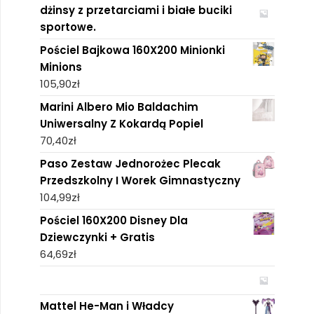
dżinsy z przetarciami i białe buciki
sportowe.
Pościel Bajkowa 160X200 Minionki
Minions
105,90
zł
Marini Albero Mio Baldachim
Uniwersalny Z Kokardą Popiel
70,40
zł
Paso Zestaw Jednorożec Plecak
Przedszkolny I Worek Gimnastyczny
104,99
zł
Pościel 160X200 Disney Dla
Dziewczynki + Gratis
64,69
zł
Mattel He-Man i Władcy