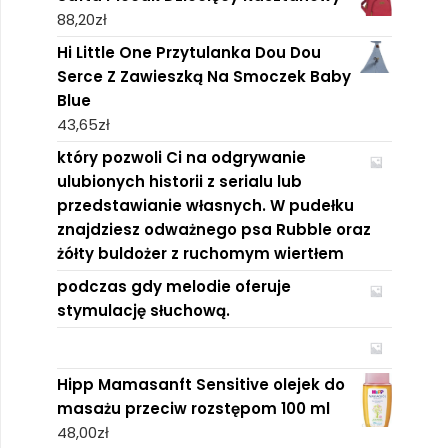
88,20
zł
Hi Little One Przytulanka Dou Dou
Serce Z Zawieszką Na Smoczek Baby
Blue
43,65
zł
który pozwoli Ci na odgrywanie
ulubionych historii z serialu lub
przedstawianie własnych. W pudełku
znajdziesz odważnego psa Rubble oraz
żółty buldożer z ruchomym wiertłem
podczas gdy melodie oferuje
stymulację słuchową.
Hipp Mamasanft Sensitive olejek do
masażu przeciw rozstępom 100 ml
48,00
zł