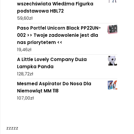
wszechświata Wiedźma Figurka
podstawowa HBL72
59,60
zł
Paso Portfel Unicorn Black PP22UN-
002 >> Twoje zadowolenie jest dla
nas priorytetem <<
19,46
zł
A Little Lovely Company Duża
Lampka Panda
128,72
zł
Mesmed Aspirator Do Nosa Dla
Niemowląt MM 118
107,00
zł
zzzzz