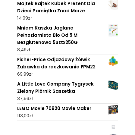
Majtek Bajtek Kubek Prezent Dla
Dzieci Pamiątka Znad Morze
14,99
zł
Mniam Kaszka Jaglana
Pełnoziarnista Bio Od 5 M
Bezglutenowa 5Sztx250G
8,49
zł
Fisher-Price Odjazdowy Żółwik
Zabawka do raczkowania FPM22
69,99
zł
A Little Love Company Tygrysek
Zielony Piórnik Saszetka
37,56
zł
LEGO Movie 70820 Movie Maker
113,00
zł