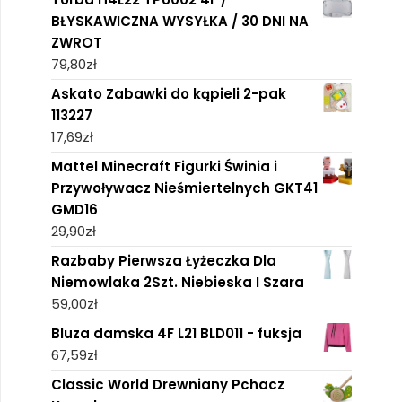
BŁYSKAWICZNA WYSYŁKA / 30 DNI NA
ZWROT
79,80
zł
Askato Zabawki do kąpieli 2-pak
113227
17,69
zł
Mattel Minecraft Figurki Świnia i
Przywoływacz Nieśmiertelnych GKT41
GMD16
29,90
zł
Razbaby Pierwsza Łyżeczka Dla
Niemowlaka 2Szt. Niebieska I Szara
59,00
zł
Bluza damska 4F L21 BLD011 - fuksja
67,59
zł
Classic World Drewniany Pchacz