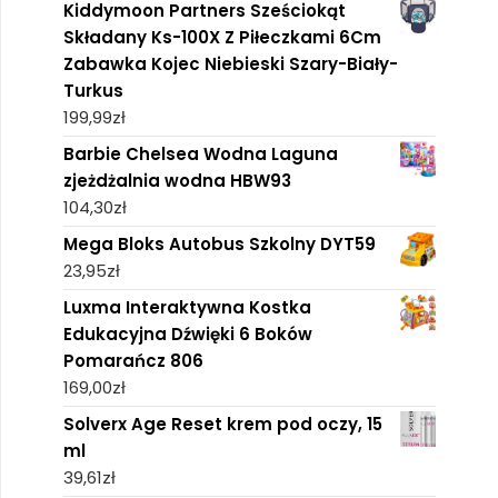
Kiddymoon Partners Sześciokąt
Składany Ks-100X Z Piłeczkami 6Cm
Zabawka Kojec Niebieski Szary-Biały-
Turkus
199,99
zł
Barbie Chelsea Wodna Laguna
zjeżdżalnia wodna HBW93
104,30
zł
Mega Bloks Autobus Szkolny DYT59
23,95
zł
Luxma Interaktywna Kostka
Edukacyjna Dźwięki 6 Boków
Pomarańcz 806
169,00
zł
Solverx Age Reset krem pod oczy, 15
ml
39,61
zł