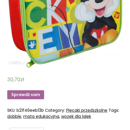
30,70
zł
Sprawdź sam
SKU:
b21f46eeb13b
Category:
Plecaki przedszkolne
Tags:
dobble
,
mata edukacyjna
,
wozek dla lalek