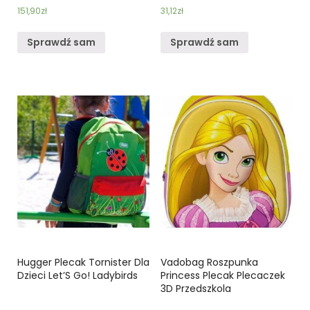
151,90
zł
31,12
zł
Sprawdź sam
Sprawdź sam
Hugger Plecak Tornister Dla
Vadobag Roszpunka
Dzieci Let’S Go! Ladybirds
Princess Plecak Plecaczek
3D Przedszkola