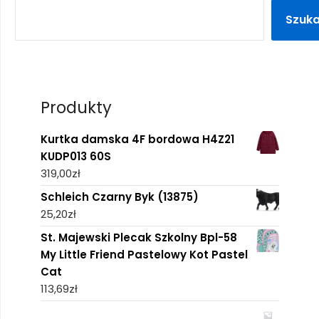
Szuka
Produkty
Kurtka damska 4F bordowa H4Z21
KUDP013 60S
319,00
zł
Schleich Czarny Byk (13875)
25,20
zł
St. Majewski Plecak Szkolny Bpl-58
My Little Friend Pastelowy Kot Pastel
Cat
113,69
zł