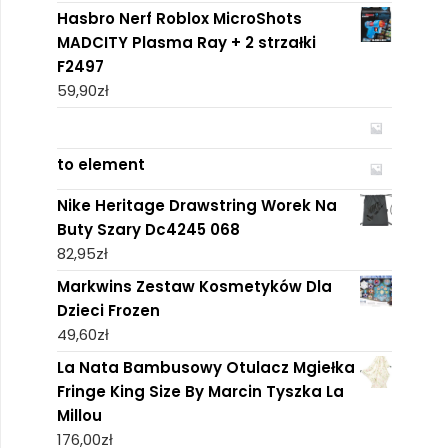
Hasbro Nerf Roblox MicroShots
MADCITY Plasma Ray + 2 strzałki
F2497
59,90
zł
to element
Nike Heritage Drawstring Worek Na
Buty Szary Dc4245 068
82,95
zł
Markwins Zestaw Kosmetyków Dla
Dzieci Frozen
49,60
zł
La Nata Bambusowy Otulacz Mgiełka
Fringe King Size By Marcin Tyszka La
Millou
176,00
zł