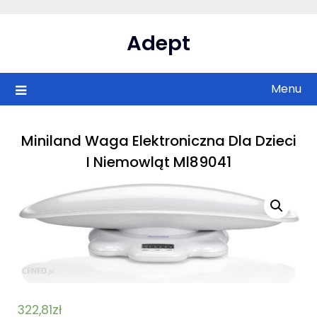
Skip
to
Adept
content
Menu
Miniland Waga Elektroniczna Dla Dzieci
I Niemowląt Ml89041
322,81
zł