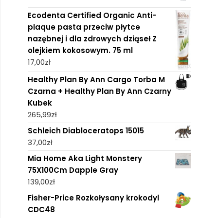
Ecodenta Certified Organic Anti-
plaque pasta przeciw płytce
nazębnej i dla zdrowych dziąseł Z
olejkiem kokosowym. 75 ml
17,00
zł
Healthy Plan By Ann Cargo Torba M
Czarna + Healthy Plan By Ann Czarny
Kubek
265,99
zł
Schleich Diabloceratops 15015
37,00
zł
Mia Home Aka Light Monstery
75X100Cm Dapple Gray
139,00
zł
Fisher-Price Rozkołysany krokodyl
CDC48