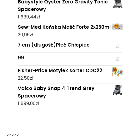
Babystyle Oyster Zero Gravity Tonic
Spacerowy
1 639,44
zł
Sew-Med Końska Maść Forte 2x250ml
20,96
zł
7 cm (długość)Płeć Chłopiec
99
Fisher-Price Motylek sorter CDC22
22,50
zł
Valco Baby Snap 4 Trend Grey
Spacerowy
1 699,00
zł
zzzzz