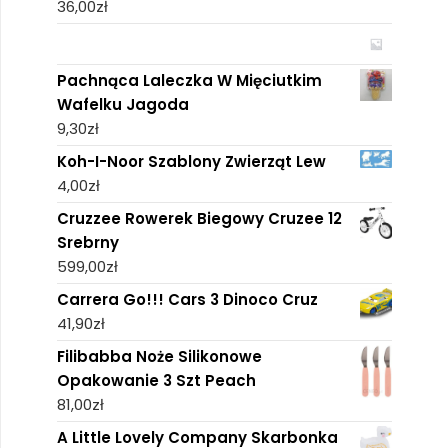
36,00
zł
Pachnąca Laleczka W Mięciutkim
Wafelku Jagoda
9,30
zł
Koh-I-Noor Szablony Zwierząt Lew
4,00
zł
Cruzzee Rowerek Biegowy Cruzee 12
Srebrny
599,00
zł
Carrera Go!!! Cars 3 Dinoco Cruz
41,90
zł
Filibabba Noże Silikonowe
Opakowanie 3 Szt Peach
81,00
zł
A Little Lovely Company Skarbonka