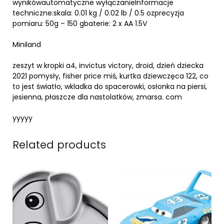
wynikówautomatyczne wyłączanieInformacje
techniczne:skala: 0.01 kg / 0.02 lb / 0.5 ozprecyzja
pomiaru: 50g – 150 gbaterie: 2 x AA 1.5V
Miniland
zeszyt w kropki a4, invictus victory, droid, dzień dziecka
2021 pomysły, fisher price miś, kurtka dziewczęca 122, co
to jest światło, wkladka do spacerowki, osłonka na piersi,
jesienna, płaszcze dla nastolatków, zmarsa. com
yyyyy
Related products