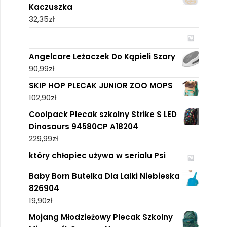
Kaczuszka
32,35
zł
Angelcare Leżaczek Do Kąpieli Szary
90,99
zł
SKIP HOP PLECAK JUNIOR ZOO MOPS
102,90
zł
Coolpack Plecak szkolny Strike S LED
Dinosaurs 94580CP A18204
229,99
zł
który chłopiec używa w serialu Psi
Baby Born Butelka Dla Lalki Niebieska
826904
19,90
zł
Mojang Młodzieżowy Plecak Szkolny