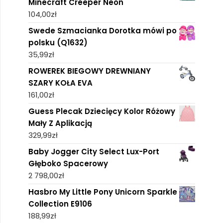
Minecraft Creeper Neon
104,00
zł
Swede Szmacianka Dorotka mówi po
polsku (Q1632)
35,99
zł
ROWEREK BIEGOWY DREWNIANY
SZARY KOŁA EVA
161,00
zł
Guess Plecak Dziecięcy Kolor Różowy
Mały Z Aplikacją
329,99
zł
Baby Jogger City Select Lux-Port
Głęboko Spacerowy
2 798,00
zł
Hasbro My Little Pony Unicorn Sparkle
Collection E9106
188,99
zł