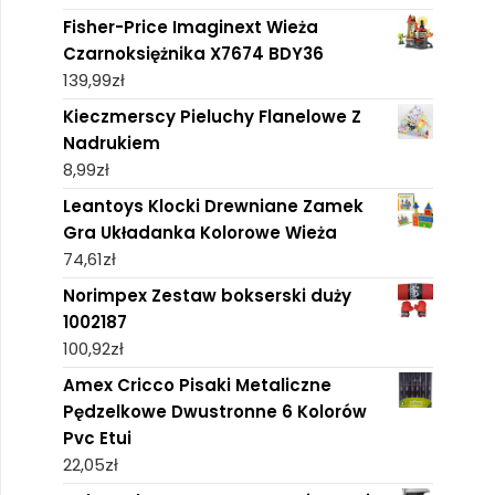
Fisher-Price Imaginext Wieża
Czarnoksiężnika X7674 BDY36
139,99
zł
Kieczmerscy Pieluchy Flanelowe Z
Nadrukiem
8,99
zł
Leantoys Klocki Drewniane Zamek
Gra Układanka Kolorowe Wieża
74,61
zł
Norimpex Zestaw bokserski duży
1002187
100,92
zł
Amex Cricco Pisaki Metaliczne
Pędzelkowe Dwustronne 6 Kolorów
Pvc Etui
22,05
zł