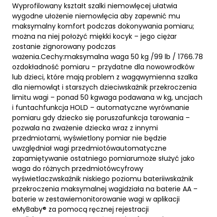
Wyprofilowany kształt szalki niemowlęcej ułatwia
wygodne ułożenie niemowlęcia aby zapewnić mu
maksymalny komfort podczas dokonywania pomiaru;
można na niej położyć miękki kocyk – jego ciężar
zostanie zignorowany podczas
ważenia.Cechy:maksymalna waga 50 kg /99 lb / 1766.78
ozdokładność pomiaru – przydatne dla nowowrodków
lub dzieci, które mają problem z wagąwymienna szalka
dla niemowląt i starszych dzieciwskaźnik przekroczenia
limitu wagi – ponad 50 kgwaga podawana w kg, uncjach
i funtachfunkcja HOLD – automatyczne wyrównanie
pomiaru gdy dziecko się poruszafunkcja tarowania –
pozwala na zważenie dziecka wraz z innymi
przedmiotami, wyświetlony pomiar nie będzie
uwzględniał wagi przedmiotówautomatyczne
zapamiętywanie ostatniego pomiarumoże służyć jako
waga do różnych przedmiotówcyfrowy
wyświetlaczwskaźnik niskiego poziomu bateriiwskaźnik
przekroczenia maksymalnej wagidziała na baterie AA –
baterie w zestawiemonitorowanie wagi w aplikacji
eMyBaby® za pomocą ręcznej rejestracji