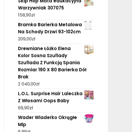
Skip Hop Mata edukacyjna
Warzywniak 307075
158,90
zł
Bramka Barierka Metalowa
Na Schody Drzwi 93-102cm
209,00
zł
Drewniane Łóżko Elena
Kolor Sosna Szuflady
Szuflada Z Funkcją Spania
Rozmiar 190 X 80 Barierka Dół
Brak
2 040,00
zł
L.O.L. Surprise Hair Laleczka
Z Włosami Oops Baby
69,90
zł
Wader Wiaderko Okrągłe
Mlp
6,99
zł