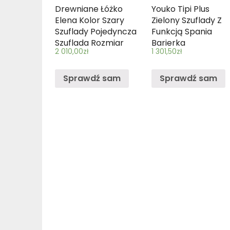
Drewniane Łóżko
Youko Tipi Plus
Elena Kolor Szary
Zielony Szuflady Z
Szuflady Pojedyncza
Funkcją Spania
Szuflada Rozmiar
Barierka
2 010,00
zł
1 301,50
zł
180 X 90 Barierka
Standardowa
Dół Dodatkowa
Montowana Na
Zdejmowana
Stałe Rozmiar 190 X
Sprawdź sam
Sprawdź sam
Barierka
90