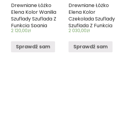
Drewniane Łóżko
Drewniane Łóżko
Elena Kolor Wanilia
Elena Kolor
Szuflady Szuflada Z
Czekolada Szuflady
Funkcją Spania
Szuflada Z Funkcją
2 120,00
zł
2 030,00
zł
Rozmiar 190 X 90
Spania Rozmiar 180
Barierka Dół Brak
X 80 Barierka Dół
Dodatkowa
Sprawdź sam
Sprawdź sam
Zdejmowana
Barierka