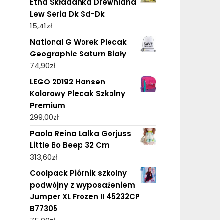
Etna Składanka Drewniana
Lew Seria Dk Sd-Dk
15,41
zł
National G Worek Plecak
Geographic Saturn Biały
74,90
zł
LEGO 20192 Hansen
Kolorowy Plecak Szkolny
Premium
299,00
zł
Paola Reina Lalka Gorjuss
Little Bo Beep 32 Cm
313,60
zł
Coolpack Piórnik szkolny
podwójny z wyposażeniem
Jumper XL Frozen II 45232CP
B77305