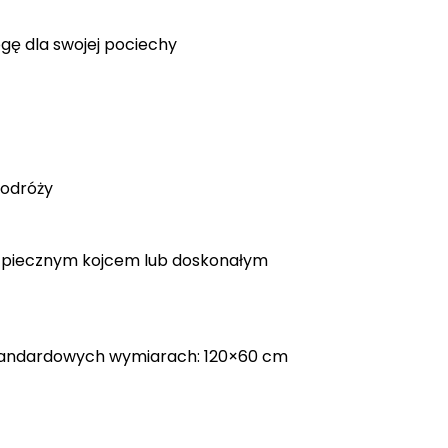
gę dla swojej pociechy
podróży
ezpiecznym kojcem lub doskonałym
tandardowych wymiarach: 120×60 cm