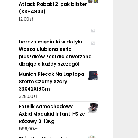
Attack Robaki 2-pak blister
(XSH4803)
12,00
zł
bardzo mięciutki w dotyku.
Wasza ulubiona seria
pluszaków została stworzona
dbając o każdy szczegół
Munich Plecak Na Laptopa
Storm Czarny Szary
33X42X16Cm
328,00
zł
Fotelik samochodowy
Axkid Modukid Infant I-Size
Różowy 0-13Kg
599,00
zł