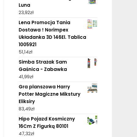
Luna
23,92
zł
Lena Promocja Tania
Dostawa ! Norimpex
Układanka 3D 146El. Tablica
1005921
51,14
zł
Simba Strażak Sam
Gaśnica - Zabawka
41,99
zł
Gra planszowa Harry
Potter Magiczne Mikstury
Eliksiry
83,49
zł
Hipo Pojazd Kosmiczny
16Cm Z Figurką 80101
47,32
zł