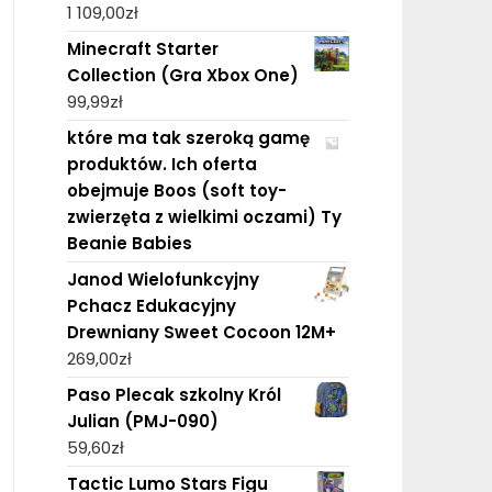
1 109,00
zł
Minecraft Starter
Collection (Gra Xbox One)
99,99
zł
które ma tak szeroką gamę
produktów. Ich oferta
obejmuje Boos (soft toy-
zwierzęta z wielkimi oczami) Ty
Beanie Babies
Janod Wielofunkcyjny
Pchacz Edukacyjny
Drewniany Sweet Cocoon 12M+
269,00
zł
Paso Plecak szkolny Król
Julian (PMJ-090)
59,60
zł
Tactic Lumo Stars Figu