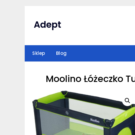
Skip
to
content
Adept
Sklep
Blog
Moolino Łóżeczko T