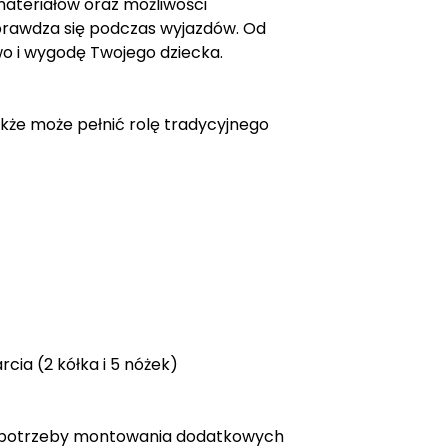
i materiałów oraz możliwości
sprawdza się podczas wyjazdów. Od
wo i wygodę Twojego dziecka.
akże może pełnić rolę tradycyjnego
ia (2 kółka i 5 nóżek)
ma potrzeby montowania dodatkowych