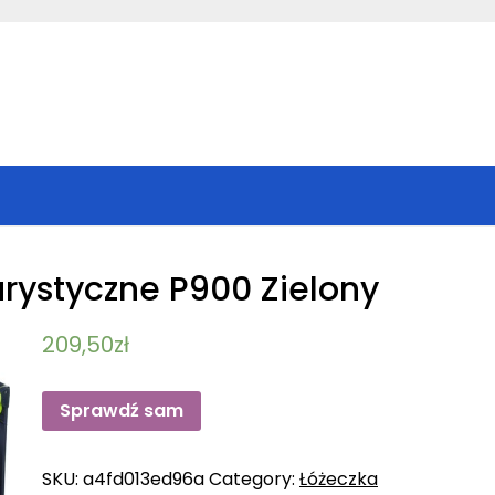
urystyczne P900 Zielony
209,50
zł
Sprawdź sam
SKU:
a4fd013ed96a
Category:
Łóżeczka