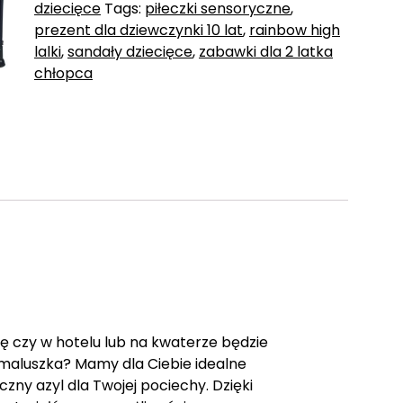
dziecięce
Tags:
piłeczki sensoryczne
,
prezent dla dziewczynki 10 lat
,
rainbow high
lalki
,
sandały dziecięce
,
zabawki dla 2 latka
chłopca
ę czy w hotelu lub na kwaterze będzie
maluszka? Mamy dla Ciebie idealne
zny azyl dla Twojej pociechy. Dzięki