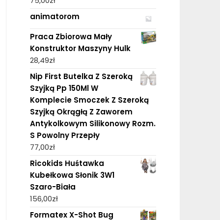
75,00
zł
animatorom
Praca Zbiorowa Mały
Konstruktor Maszyny Hulk
28,49
zł
Nip First Butelka Z Szeroką
Szyjką Pp 150Ml W
Komplecie Smoczek Z Szeroką
Szyjką Okrągłą Z Zaworem
Antykolkowym Silikonowy Rozm.
S Powolny Przepły
77,00
zł
Ricokids Huśtawka
Kubełkowa Słonik 3W1
Szaro-Biała
156,00
zł
Formatex X-Shot Bug