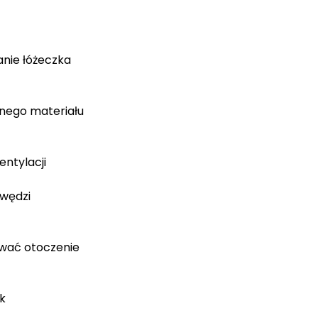
nie łóżeczka
lnego materiału
entylacji
awędzi
ować otoczenie
k