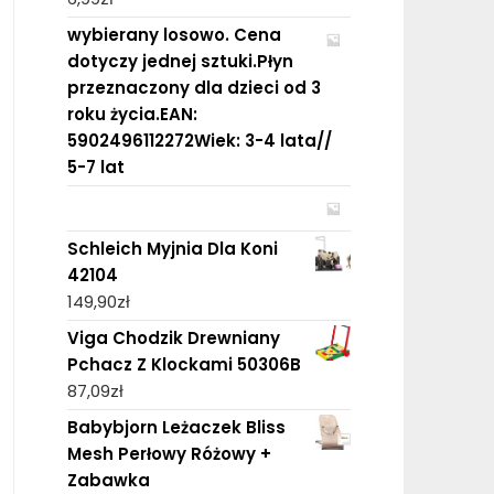
wybierany losowo. Cena
dotyczy jednej sztuki.Płyn
przeznaczony dla dzieci od 3
roku życia.EAN:
5902496112272Wiek: 3-4 lata//
5-7 lat
Schleich Myjnia Dla Koni
42104
149,90
zł
Viga Chodzik Drewniany
Pchacz Z Klockami 50306B
87,09
zł
Babybjorn Leżaczek Bliss
Mesh Perłowy Różowy +
Zabawka