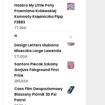
Hasbro My Little Pony
Przemiana Królewskiej
Komnaty Księżniczka Pipp
F3883
77,39
zł
a
Design Letters Ulubiona
Miseczka Large Lawenda
271,00
zł
Santoro Plecak Szkolny
Gorjuss Fairground First
Prize
285,62
zł
Cass Film Dwupoziomowy
Blaszany Piórnik 3D Psi
Patrol