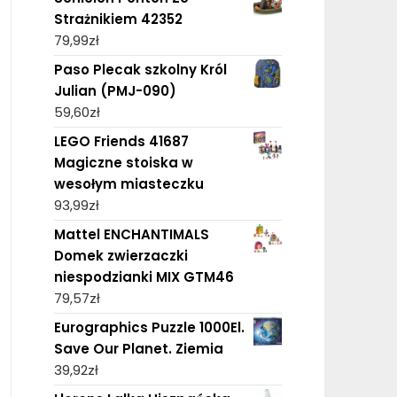
Strażnikiem 42352
79,99
zł
Paso Plecak szkolny Król
Julian (PMJ-090)
59,60
zł
LEGO Friends 41687
Magiczne stoiska w
wesołym miasteczku
93,99
zł
Mattel ENCHANTIMALS
Domek zwierzaczki
niespodzianki MIX GTM46
79,57
zł
Eurographics Puzzle 1000El.
Save Our Planet. Ziemia
39,92
zł