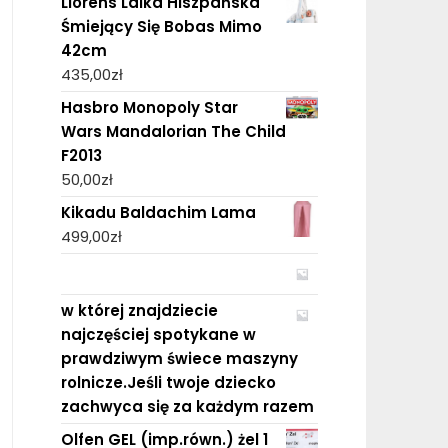
Llorens Lalka Hiszpańska
Śmiejący Się Bobas Mimo
42cm
435,00
zł
Hasbro Monopoly Star
Wars Mandalorian The Child
F2013
50,00
zł
Kikadu Baldachim Lama
499,00
zł
w której znajdziecie
najczęściej spotykane w
prawdziwym świece maszyny
rolnicze.Jeśli twoje dziecko
zachwyca się za każdym razem
Olfen GEL (imp.równ.) żel 1