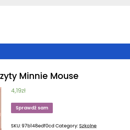
szyty Minnie Mouse
4,19
zł
Sprawdź sam
SKU:
97b148edf0cd
Category:
Szkolne