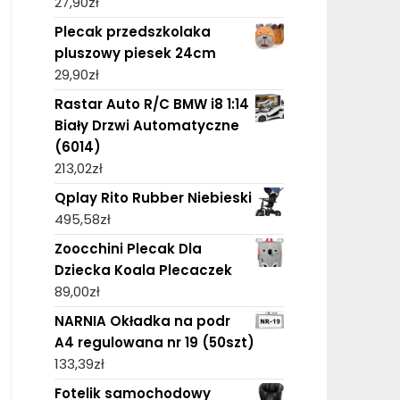
27,90
zł
Plecak przedszkolaka
pluszowy piesek 24cm
29,90
zł
Rastar Auto R/C BMW i8 1:14
Biały Drzwi Automatyczne
(6014)
213,02
zł
Qplay Rito Rubber Niebieski
495,58
zł
Zoocchini Plecak Dla
Dziecka Koala Plecaczek
89,00
zł
NARNIA Okładka na podr
A4 regulowana nr 19 (50szt)
133,39
zł
Fotelik samochodowy