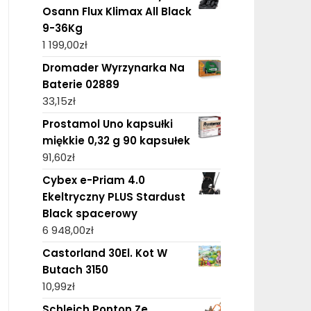
Osann Flux Klimax All Black
9-36Kg
1 199,00
zł
Dromader Wyrzynarka Na
Baterie 02889
33,15
zł
Prostamol Uno kapsułki
miękkie 0,32 g 90 kapsułek
91,60
zł
Cybex e-Priam 4.0
Ekeltryczny PLUS Stardust
Black spacerowy
6 948,00
zł
Castorland 30El. Kot W
Butach 3150
10,99
zł
Schleich Ponton Ze