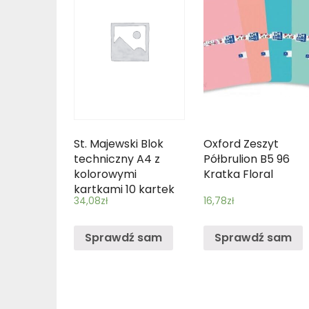
St. Majewski Blok
Oxford Zeszyt
techniczny A4 z
Półbrulion B5 96
kolorowymi
Kratka Floral
kartkami 10 kartek
34,08
zł
16,78
zł
10 sztuk mix
Sprawdź sam
Sprawdź sam