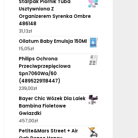
Starpak Piórnik Tuba
Usztywniona Z
Organizerem Syrenka Ombre
486148
31,13
zł
Oilatum Baby Emulsja 150Ml
15,05
zł
Philips Ochrona
Przeciwprzepięciowa
Spn7060Wa/60
(4895229118447)
239,00
zł
Bayer Chic Wózek Dla Lalek
Bambina Fioletowe
Gwiazdki
457,00
zł
Petite&Mars Street + Air