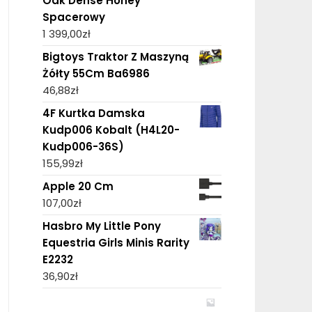
Oak Dense Honey
Spacerowy
1 399,00
zł
Bigtoys Traktor Z Maszyną
Żółty 55Cm Ba6986
46,88
zł
4F Kurtka Damska
Kudp006 Kobalt (H4L20-
Kudp006-36S)
155,99
zł
Apple 20 Cm
107,00
zł
Hasbro My Little Pony
Equestria Girls Minis Rarity
E2232
36,90
zł