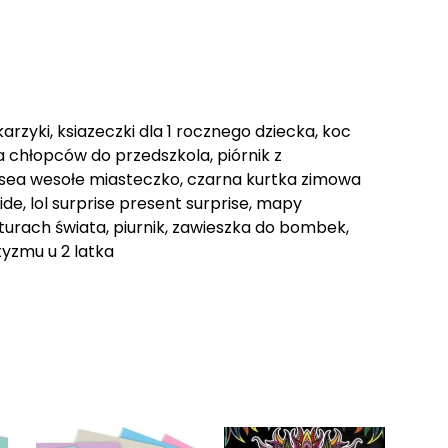
łkarzyki, ksiazeczki dla 1 rocznego dziecka, koc
dla chłopców do przedszkola, piórnik z
lsea wesołe miasteczko, czarna kurtka zimowa
ide, lol surprise present surprise, mapy
urach świata, piurnik, zawieszka do bombek,
utyzmu u 2 latka