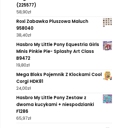
(225577)
58,90
zł
Roxi Zabawka Pluszowa Maluch
958040
38,40
zł
Hasbro My Little Pony Equestria Girls
Minis Pinkie Pie- Splashy Art Class
B9472
19,80
zł
Mega Bloks Pojemnik Z Klockami Cool
Corgi HDK81
24,00
zł
Hasbro My Little Pony Zestaw z
dwoma kucykami + niespodzianki
F1286
65,97
zł