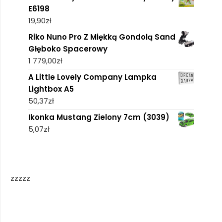
E6198
19,90
zł
Riko Nuno Pro Z Miękką Gondolą Sand
Głęboko Spacerowy
1 779,00
zł
A Little Lovely Company Lampka
Lightbox A5
50,37
zł
Ikonka Mustang Zielony 7cm (3039)
5,07
zł
zzzzz