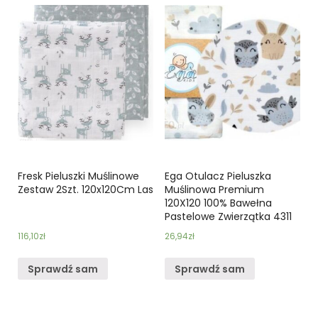
Fresk Pieluszki Muślinowe
Ega Otulacz Pieluszka
Zestaw 2Szt. 120x120Cm Las
Muślinowa Premium
120X120 100% Bawełna
Pastelowe Zwierzątka 4311
116,10
zł
26,94
zł
Sprawdź sam
Sprawdź sam