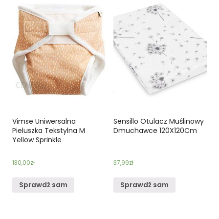
Vimse Uniwersalna
Sensillo Otulacz Muślinowy
Pieluszka Tekstylna M
Dmuchawce 120X120Cm
Yellow Sprinkle
130,00
zł
37,99
zł
Sprawdź sam
Sprawdź sam