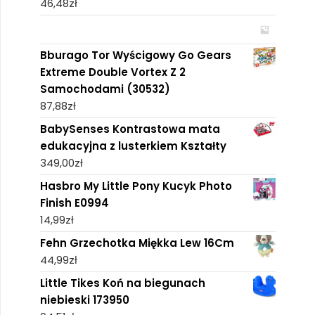
46,48
zł
Bburago Tor Wyścigowy Go Gears
Extreme Double Vortex Z 2
Samochodami (30532)
87,88
zł
BabySenses Kontrastowa mata
edukacyjna z lusterkiem Kształty
349,00
zł
Hasbro My Little Pony Kucyk Photo
Finish E0994
14,99
zł
Fehn Grzechotka Miękka Lew 16Cm
44,99
zł
Little Tikes Koń na biegunach
niebieski 173950