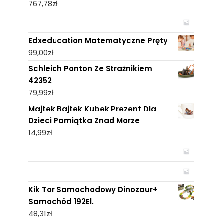
767,78
zł
Edxeducation Matematyczne Pręty
99,00
zł
Schleich Ponton Ze Strażnikiem
42352
79,99
zł
Majtek Bajtek Kubek Prezent Dla
Dzieci Pamiątka Znad Morze
14,99
zł
Kik Tor Samochodowy Dinozaur+
Samochód 192El.
48,31
zł