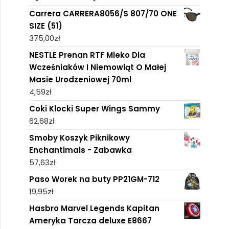
Carrera CARRERA8056/S 807/70 ONE
SIZE (51)
375,00
zł
NESTLE Prenan RTF Mleko Dla
Wcześniaków I Niemowląt O Małej
Masie Urodzeniowej 70ml
4,59
zł
Coki Klocki Super Wings Sammy
62,68
zł
Smoby Koszyk Piknikowy
Enchantimals - Zabawka
57,63
zł
Paso Worek na buty PP21GM-712
19,95
zł
Hasbro Marvel Legends Kapitan
Ameryka Tarcza deluxe E8667