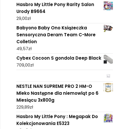
Hasbro My Little Pony Rarity Salon
Urody B9664
29,00
zł
Babyono Baby Ono Książeczka
Sensoryczna Deram Team C-More
Colletion
49,57
zł
Cybex Cocoon S gondola Deep Black
709,00
zł
NESTLE NAN SUPREME PRO 2 HM-O
Mleko Następne dla niemowląt po 6
Miesiącu 3x800g
229,89
zł
Hasbro My Little Pony : Megapak Do
Kolekcjonowania E5323