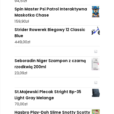
94,51
zł
Spin Master Psi Patrol Interaktywna
Maskotka Chase
159,90
zł
Strider Rowerek Biegowy 12 Classic
Blue
449,00
zł
Seboradin Niger Szampon z czarną
rzodkwią 200ml
23,09
zł
St.Majewski Plecak Stright Bp-35
Light Gray Melange
70,00
zł
Hasbro Play-Doh Slime Snotty Scotty