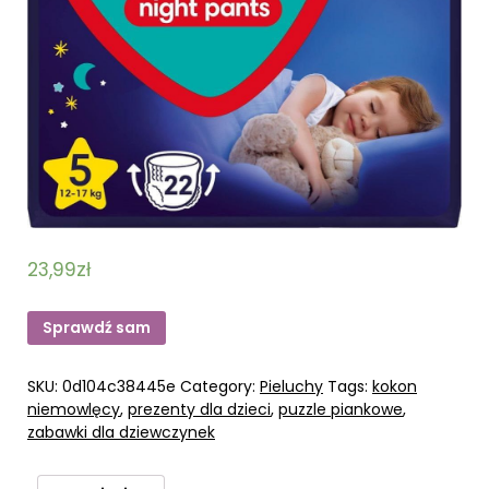
23,99
zł
Sprawdź sam
SKU:
0d104c38445e
Category:
Pieluchy
Tags:
kokon
niemowlęcy
,
prezenty dla dzieci
,
puzzle piankowe
,
zabawki dla dziewczynek