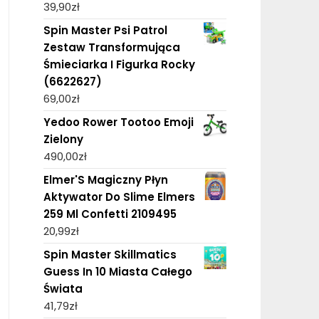
39,90
zł
Spin Master Psi Patrol
Zestaw Transformująca
Śmieciarka I Figurka Rocky
(6622627)
69,00
zł
Yedoo Rower Tootoo Emoji
Zielony
490,00
zł
Elmer'S Magiczny Płyn
Aktywator Do Slime Elmers
259 Ml Confetti 2109495
20,99
zł
Spin Master Skillmatics
Guess In 10 Miasta Całego
Świata
41,79
zł