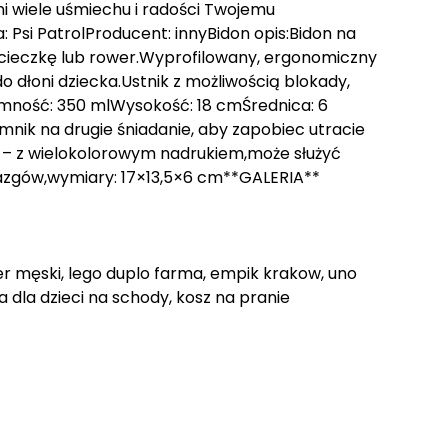
i wiele uśmiechu i radości Twojemu
 Psi PatrolProducent: innyBidon opis:Bidon na
wycieczkę lub rower.Wyprofilowany, ergonomiczny
do dłoni dziecka.Ustnik z możliwością blokady,
emność: 350 mlWysokość: 18 cmŚrednica: 6
mnik na drugie śniadanie, aby zapobiec utracie
 – z wielokolorowym nadrukiem,może służyć
azgów,wymiary: 17×13,5×6 cm**GALERIA**
er męski, lego duplo farma, empik krakow, uno
 dla dzieci na schody, kosz na pranie