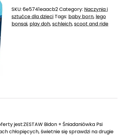
SKU:
6e5741eaacb2
Category:
Naczynia i
sztućce dla dzieci
Tags:
baby born
,
lego
bonsai
,
play doh
,
schleich
,
scoot and ride
erty jest:ZESTAW Bidon + Śniadaniówka Psi
ch chłopięcych, świetnie się sprawdzi na drugie