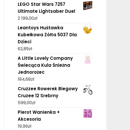
LEGO Star Wars 7257
Ultimate Lightsaber Duel
2 199,00
zł
Leantoys Huśtawka
Kubełkowa Żółta 5037 Dla
Dzieci
62,89
zł
A Little Lovely Company
Świecąca Kula Śnieżna
Jednorożec
184,68
zł
Cruzzee Rowerek Biegowy
Cruzee 12 Srebrny
599,00
zł
Pierot Wanienka +
Akcesoria
19,99
zł