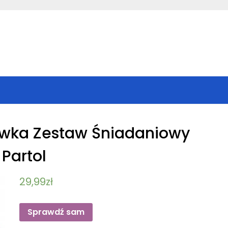
ówka Zestaw Śniadaniowy
 Partol
29,99
zł
Sprawdź sam