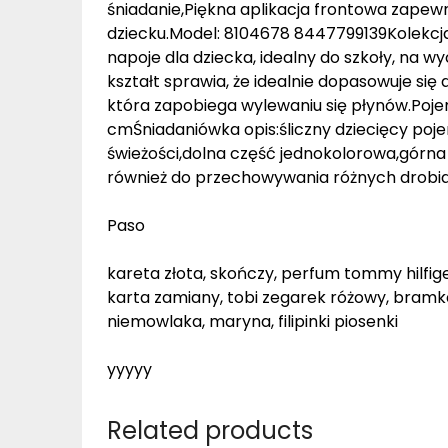
śniadanie,Piękna aplikacja frontowa zapewn
dziecku.Model: 8104678 8447799139Kolekcja:
napoje dla dziecka, idealny do szkoły, na 
kształt sprawia, że idealnie dopasowuje się 
która zapobiega wylewaniu się płynów.Poj
cmŚniadaniówka opis:śliczny dziecięcy poje
świeżości,dolna część jednokolorowa,górna
również do przechowywania różnych drobi
Paso
kareta złota, skończy, perfum tommy hilfig
karta zamiany, tobi zegarek różowy, bramka
niemowlaka, maryna, filipinki piosenki
yyyyy
Related products