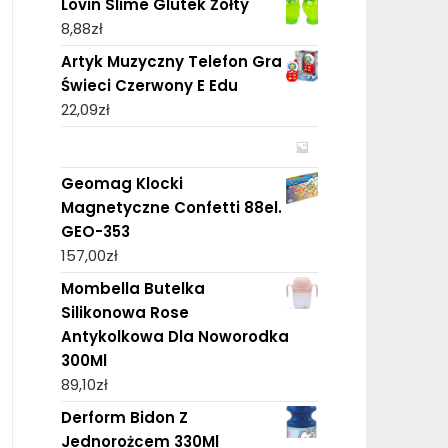
Lovin Slime Glutek Żółty
8,88
zł
Artyk Muzyczny Telefon Gra
Świeci Czerwony E Edu
22,09
zł
Geomag Klocki
Magnetyczne Confetti 88el.
GEO-353
157,00
zł
Mombella Butelka
Silikonowa Rose
Antykolkowa Dla Noworodka
300Ml
89,10
zł
Derform Bidon Z
Jednorożcem 330Ml