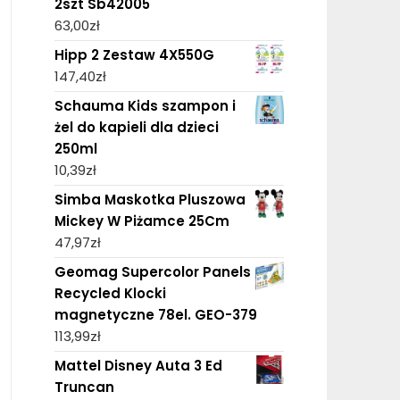
2szt Sb42005
63,00
zł
Hipp 2 Zestaw 4X550G
147,40
zł
Schauma Kids szampon i
żel do kapieli dla dzieci
250ml
10,39
zł
Simba Maskotka Pluszowa
Mickey W Piżamce 25Cm
47,97
zł
Geomag Supercolor Panels
Recycled Klocki
magnetyczne 78el. GEO-379
113,99
zł
Mattel Disney Auta 3 Ed
Truncan