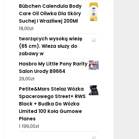
Bübchen Calendula Body
Care Oil Oliwka Dla Skóry
Suchej I Wrażliwej 200Ml
18,00
zł
tworzących wysoką wieżę
(65 cm). Wieża służy do
zabawy w
Hasbro My Little Pony Rarity
Salon Urody B9664
29,00
zł
Petite&Mars Stelaż Wózka
Spacerowego Street+ RWS
Black + Budka Do Wózka
Limited 100 Koła Gumowe
Planes
1 199,00
zł