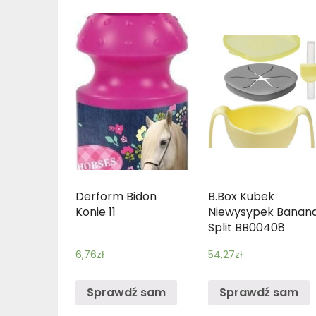
Derform Bidon
B.Box Kubek
Konie 11
Niewysypek Banan
Split BB00408
6,76
zł
54,27
zł
Sprawdź sam
Sprawdź sam