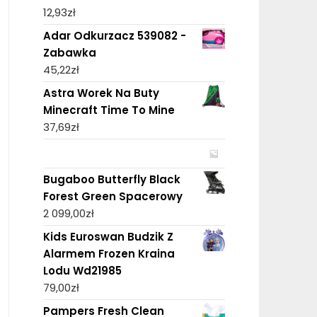
12,93
zł
Adar Odkurzacz 539082 -
Zabawka
45,22
zł
Astra Worek Na Buty
Minecraft Time To Mine
37,69
zł
Bugaboo Butterfly Black
Forest Green Spacerowy
2 099,00
zł
Kids Euroswan Budzik Z
Alarmem Frozen Kraina
Lodu Wd21985
79,00
zł
Pampers Fresh Clean