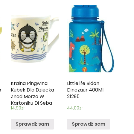
Kraina Pingwina
Littlelife Bidon
a
Kubek Dla Dziecka
Dinozaur 400Ml
Znad Morza W
21295
Kartoniku Dj Seba
14,99
zł
44,00
zł
Kraina Pingwina
Sprawdź sam
Sprawdź sam