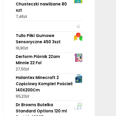
Chusteczki nawilżane 80
szt
7,46
zł
Tullo Piłki Gumowe
Sensoryczne 450 3szt
16,90
zł
Derform Piórnik 2Zam
Minnie 22 Fol
27,50
zł
Halantex Minecraft 2
Częściowy Komplet Pościeli
140X200Cm
95,23
zł
Dr Browns Butelka
Standard Options 120 ml