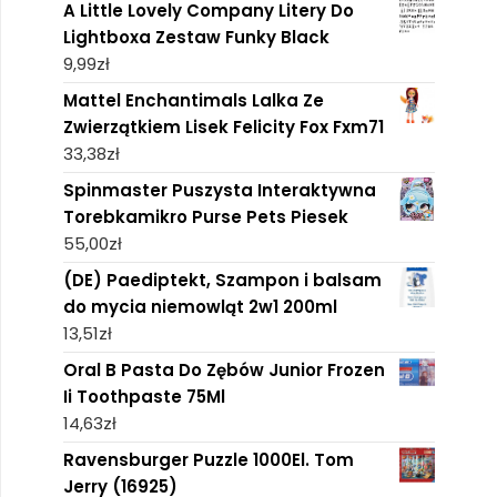
A Little Lovely Company Litery Do
Lightboxa Zestaw Funky Black
9,99
zł
Mattel Enchantimals Lalka Ze
Zwierzątkiem Lisek Felicity Fox Fxm71
33,38
zł
Spinmaster Puszysta Interaktywna
Torebkamikro Purse Pets Piesek
55,00
zł
(DE) Paediptekt, Szampon i balsam
do mycia niemowląt 2w1 200ml
13,51
zł
Oral B Pasta Do Zębów Junior Frozen
Ii Toothpaste 75Ml
14,63
zł
Ravensburger Puzzle 1000El. Tom
Jerry (16925)