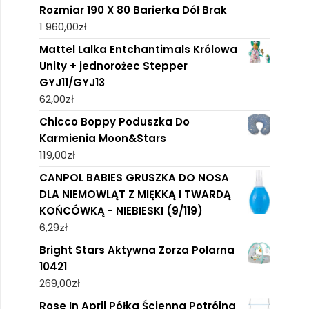
Rozmiar 190 X 80 Barierka Dół Brak
1 960,00
zł
Mattel Lalka Entchantimals Królowa
Unity + jednorożec Stepper
GYJ11/GYJ13
62,00
zł
Chicco Boppy Poduszka Do
Karmienia Moon&Stars
119,00
zł
CANPOL BABIES GRUSZKA DO NOSA
DLA NIEMOWLĄT Z MIĘKKĄ I TWARDĄ
KOŃCÓWKĄ - NIEBIESKI (9/119)
6,29
zł
Bright Stars Aktywna Zorza Polarna
10421
269,00
zł
Rose In April Półka Ścienna Potrójna