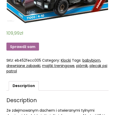
109,99
zł
Sprawdź sam
SKU:
eb452fecc005
Category:
Klocki
Tags:
babybjorn
,
drewniane zabawki
,
majtki treningowe
,
piórnik
,
plecak psi
patrol
Description
Description
Ze zdejmowanym dachem i otwieranymi tylnymi