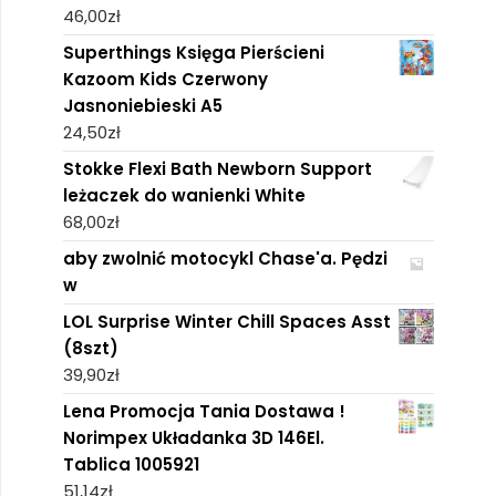
46,00
zł
Superthings Księga Pierścieni
Kazoom Kids Czerwony
Jasnoniebieski A5
24,50
zł
Stokke Flexi Bath Newborn Support
leżaczek do wanienki White
68,00
zł
aby zwolnić motocykl Chase'a. Pędzi
w
LOL Surprise Winter Chill Spaces Asst
(8szt)
39,90
zł
Lena Promocja Tania Dostawa !
Norimpex Układanka 3D 146El.
Tablica 1005921
51,14
zł