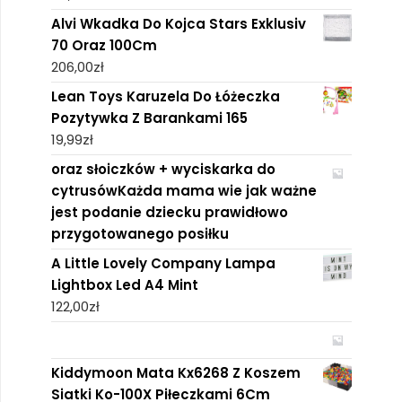
Alvi Wkadka Do Kojca Stars Exklusiv
70 Oraz 100Cm
206,00
zł
Lean Toys Karuzela Do Łóżeczka
Pozytywka Z Barankami 165
19,99
zł
oraz słoiczków + wyciskarka do
cytrusówKażda mama wie jak ważne
jest podanie dziecku prawidłowo
przygotowanego posiłku
A Little Lovely Company Lampa
Lightbox Led A4 Mint
122,00
zł
Kiddymoon Mata Kx6268 Z Koszem
Siatki Ko-100X Piłeczkami 6Cm