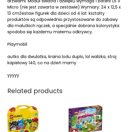
drzwiami. Moduł światła i dźwięku wymaga 1 baterii 1,5 V
Micro (nie jest zawarta w zestawie).Wymiary: 24 x 12,5 x
13 cmZestaw figurek dla dzieci od 4 lat: kształty
produktów są odpowiednio przystosowane do zabawy
dla malutkich rączek, a specjalnie dobrana kolorystyka
spodoba się każdemu małemu odkrywcy.
Playmobil
autko dla dwulatka, kraina lodu duplo, lol walizka, stroj
kapielowy 140, co na dzień mamy
yyyyy
Related products