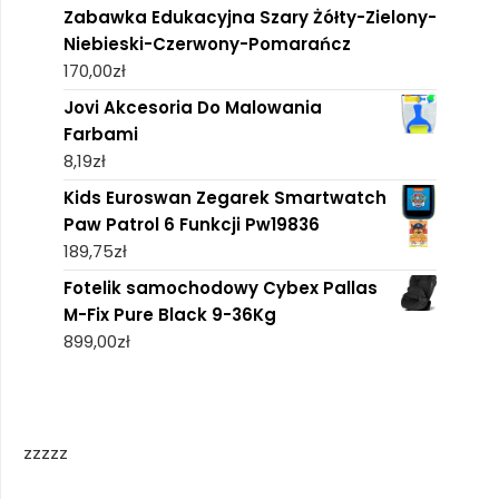
Zabawka Edukacyjna Szary Żółty-Zielony-
Niebieski-Czerwony-Pomarańcz
170,00
zł
Jovi Akcesoria Do Malowania
Farbami
8,19
zł
Kids Euroswan Zegarek Smartwatch
Paw Patrol 6 Funkcji Pw19836
189,75
zł
Fotelik samochodowy Cybex Pallas
M-Fix Pure Black 9-36Kg
899,00
zł
zzzzz