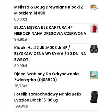
Melissa & Doug Drewniane Klocki Z
Młotkiem 14490
63,00
zł
BLUZA MĘSKA BEZ KAPTURA 4F
NIEROZPINANA DRESOWA CZERWONA
84,90
zł
Klapki HJL22 JKLM003 Jr 4F /
BŁYSKAWICZNA WYSYŁKA / 30 DNI NA
ZWROT
39,99
zł
Djeco Szablony Do Odrysowania
Zwierzątka (Dj08820)
26,78
zł
Fotelik samochodowy Nania Befix
Evazion Black 15-36Kg
199,99
zł