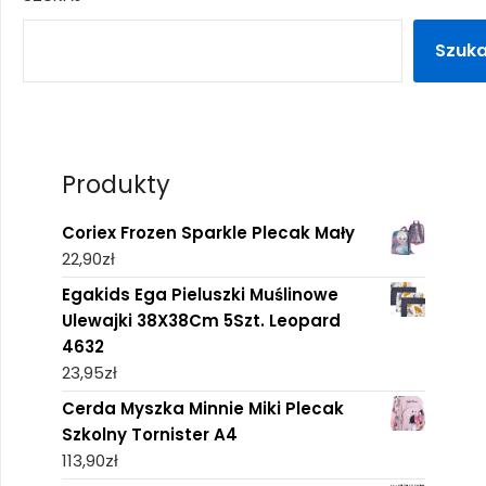
Szuka
Produkty
Coriex Frozen Sparkle Plecak Mały
22,90
zł
Egakids Ega Pieluszki Muślinowe
Ulewajki 38X38Cm 5Szt. Leopard
4632
23,95
zł
Cerda Myszka Minnie Miki Plecak
Szkolny Tornister A4
113,90
zł