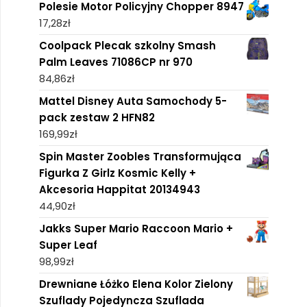
Polesie Motor Policyjny Chopper 8947
17,28
zł
Coolpack Plecak szkolny Smash
Palm Leaves 71086CP nr 970
84,86
zł
Mattel Disney Auta Samochody 5-
pack zestaw 2 HFN82
169,99
zł
Spin Master Zoobles Transformująca
Figurka Z Girlz Kosmic Kelly +
Akcesoria Happitat 20134943
44,90
zł
Jakks Super Mario Raccoon Mario +
Super Leaf
98,99
zł
Drewniane Łóżko Elena Kolor Zielony
Szuflady Pojedyncza Szuflada