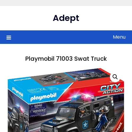
Skip
to
Adept
content
Menu
Playmobil 71003 Swat Truck