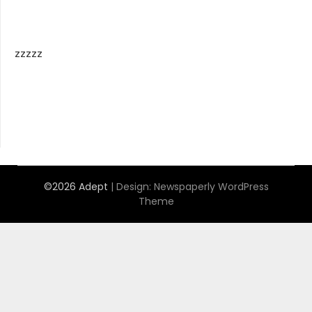
zzzzz
©2026 Adept
| Design:
Newspaperly WordPress
Theme