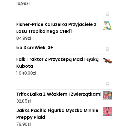
16,99
zł
Fisher-Price Karuzelka Przyjaciele z
Lasu Tropikalnego CHR11
84,99
zł
5 x 3 cmWiek: 3+
Falk Traktor Z Przyczepą Maxi I Łyżką
Kubota
1 048,90
zł
Trifox Lalka Z Wózkiem I Zwierzątkami
32,85
zł
Jakks Pacific Figurka Myszka Minnie
Preppy Plaid
79,90
zł