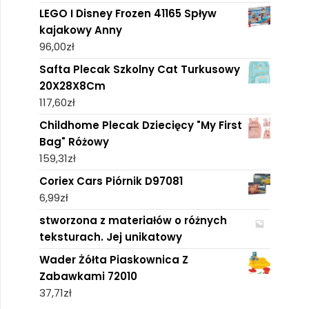
LEGO I Disney Frozen 41165 Spływ
kajakowy Anny
96,00
zł
Safta Plecak Szkolny Cat Turkusowy
20X28X8Cm
117,60
zł
Childhome Plecak Dziecięcy "My First
Bag" Różowy
159,31
zł
Coriex Cars Piórnik D97081
6,99
zł
stworzona z materiałów o różnych
teksturach. Jej unikatowy
Wader Żółta Piaskownica Z
Zabawkami 72010
37,71
zł