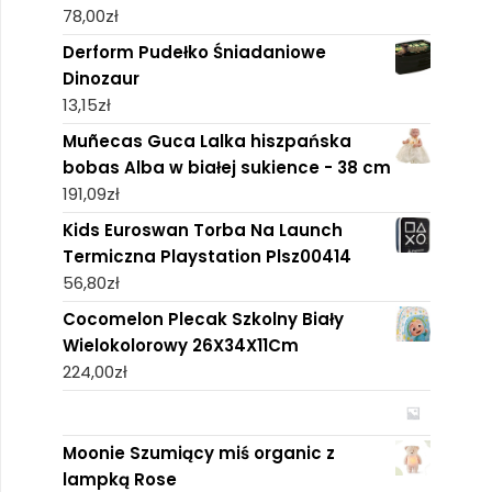
78,00
zł
Derform Pudełko Śniadaniowe
Dinozaur
13,15
zł
Muñecas Guca Lalka hiszpańska
bobas Alba w białej sukience - 38 cm
191,09
zł
Kids Euroswan Torba Na Launch
Termiczna Playstation Plsz00414
56,80
zł
Cocomelon Plecak Szkolny Biały
Wielokolorowy 26X34X11Cm
224,00
zł
Moonie Szumiący miś organic z
lampką Rose