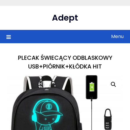
Skip
to
Adept
content
Menu
PLECAK ŚWIECĄCY ODBLASKOWY
USB+PIÓRNIK+KŁÓDKA HIT