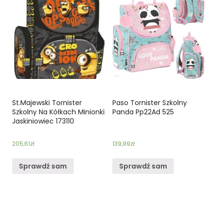
St.Majewski Tornister
Paso Tornister Szkolny
Szkolny Na Kółkach Minionki
Panda Pp22Ad 525
Jaskiniowiec 173110
205,61
zł
139,99
zł
Sprawdź sam
Sprawdź sam