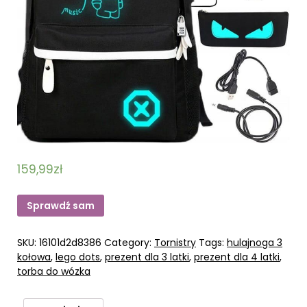
159,99
zł
Sprawdź sam
SKU:
16101d2d8386
Category:
Tornistry
Tags:
hulajnoga 3
kołowa
,
lego dots
,
prezent dla 3 latki
,
prezent dla 4 latki
,
torba do wózka