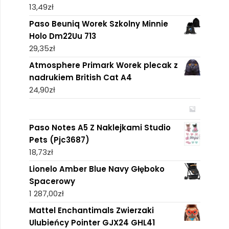
13,49
zł
Paso Beuniq Worek Szkolny Minnie
Holo Dm22Uu 713
29,35
zł
Atmosphere Primark Worek plecak z
nadrukiem British Cat A4
24,90
zł
Paso Notes A5 Z Naklejkami Studio
Pets (Pjc3687)
18,73
zł
Lionelo Amber Blue Navy Głęboko
Spacerowy
1 287,00
zł
Mattel Enchantimals Zwierzaki
Ulubieńcy Pointer GJX24 GHL41