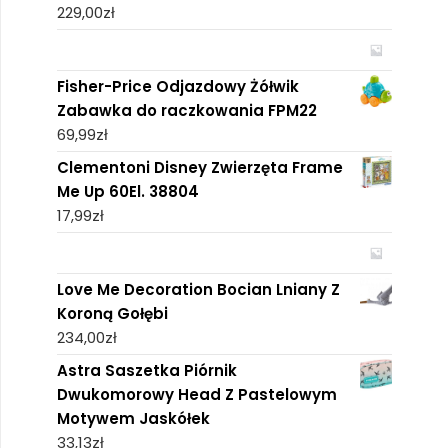
229,00
zł
Fisher-Price Odjazdowy Żółwik
Zabawka do raczkowania FPM22
69,99
zł
Clementoni Disney Zwierzęta Frame
Me Up 60El. 38804
17,99
zł
Love Me Decoration Bocian Lniany Z
Koroną Gołębi
234,00
zł
Astra Saszetka Piórnik
Dwukomorowy Head Z Pastelowym
Motywem Jaskółek
33,13
zł