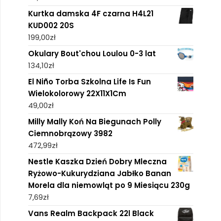
Kurtka damska 4F czarna H4L21
KUD002 20S
199,00
zł
Okulary Bout'chou Loulou 0-3 lat
134,10
zł
El Niño Torba Szkolna Life Is Fun
Wielokolorowy 22X11X1Cm
49,00
zł
Milly Mally Koń Na Biegunach Polly
Ciemnobrązowy 3982
472,99
zł
Nestle Kaszka Dzień Dobry Mleczna
Ryżowo-Kukurydziana Jabłko Banan
Morela dla niemowląt po 9 Miesiącu 230g
7,69
zł
Vans Realm Backpack 22l Black