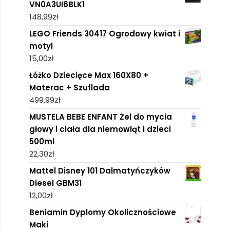
VN0A3UI6BLK1
148,99
zł
LEGO Friends 30417 Ogrodowy kwiat i
motyl
15,00
zł
Łóżko Dziecięce Max 160X80 +
Materac + Szuflada
499,99
zł
MUSTELA BEBE ENFANT Żel do mycia
głowy i ciała dla niemowląt i dzieci
500ml
22,30
zł
Mattel Disney 101 Dalmatyńczyków
Diesel GBM31
12,00
zł
Beniamin Dyplomy Okolicznościowe
Maki