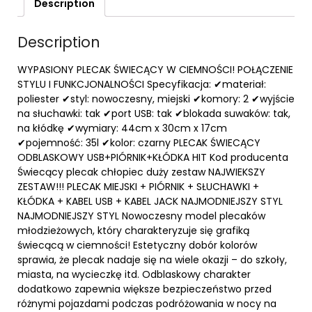
Description
Description
WYPASIONY PLECAK ŚWIECĄCY W CIEMNOŚCI! POŁĄCZENIE
STYLU I FUNKCJONALNOŚCI Specyfikacja: ✔materiał:
poliester ✔styl: nowoczesny, miejski ✔komory: 2 ✔wyjście
na słuchawki: tak ✔port USB: tak ✔blokada suwaków: tak,
na kłódkę ✔wymiary: 44cm x 30cm x 17cm
✔pojemność: 35l ✔kolor: czarny PLECAK ŚWIECĄCY
ODBLASKOWY USB+PIÓRNIK+KŁÓDKA HIT Kod producenta
Świecący plecak chłopiec duży zestaw NAJWIEKSZY
ZESTAW!!! PLECAK MIEJSKI + PIÓRNIK + SŁUCHAWKI +
KŁÓDKA + KABEL USB + KABEL JACK NAJMODNIEJSZY STYL
NAJMODNIEJSZY STYL Nowoczesny model plecaków
młodzieżowych, który charakteryzuje się grafiką
świecącą w ciemności! Estetyczny dobór kolorów
sprawia, że plecak nadaje się na wiele okazji – do szkoły,
miasta, na wycieczkę itd. Odblaskowy charakter
dodatkowo zapewnia większe bezpieczeństwo przed
różnymi pojazdami podczas podróżowania w nocy na