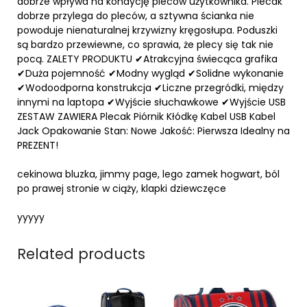
dobrze wpływa na kondycję pleców użytkownika. Plecak
dobrze przylega do pleców, a sztywna ścianka nie
powoduje nienaturalnej krzywizny kręgosłupa. Poduszki
są bardzo przewiewne, co sprawia, że plecy się tak nie
pocą. ZALETY PRODUKTU ✔Atrakcyjna świecąca grafika
✔Duża pojemność ✔Modny wygląd ✔Solidne wykonanie
✔Wodoodporna konstrukcja ✔Liczne przegródki, między
innymi na laptopa ✔Wyjście słuchawkowe ✔Wyjście USB
ZESTAW ZAWIERA Plecak Piórnik Kłódkę Kabel USB Kabel
Jack Opakowanie Stan: Nowe Jakość: Pierwsza Idealny na
PREZENT!
cekinowa bluzka, jimmy page, lego zamek hogwart, ból
po prawej stronie w ciąży, klapki dziewczęce
yyyyy
Related products