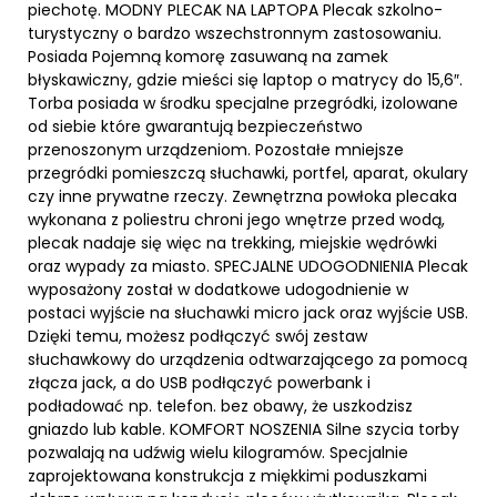
piechotę. MODNY PLECAK NA LAPTOPA Plecak szkolno-
turystyczny o bardzo wszechstronnym zastosowaniu.
Posiada Pojemną komorę zasuwaną na zamek
błyskawiczny, gdzie mieści się laptop o matrycy do 15,6″.
Torba posiada w środku specjalne przegródki, izolowane
od siebie które gwarantują bezpieczeństwo
przenoszonym urządzeniom. Pozostałe mniejsze
przegródki pomieszczą słuchawki, portfel, aparat, okulary
czy inne prywatne rzeczy. Zewnętrzna powłoka plecaka
wykonana z poliestru chroni jego wnętrze przed wodą,
plecak nadaje się więc na trekking, miejskie wędrówki
oraz wypady za miasto. SPECJALNE UDOGODNIENIA Plecak
wyposażony został w dodatkowe udogodnienie w
postaci wyjście na słuchawki micro jack oraz wyjście USB.
Dzięki temu, możesz podłączyć swój zestaw
słuchawkowy do urządzenia odtwarzającego za pomocą
złącza jack, a do USB podłączyć powerbank i
podładować np. telefon. bez obawy, że uszkodzisz
gniazdo lub kable. KOMFORT NOSZENIA Silne szycia torby
pozwalają na udźwig wielu kilogramów. Specjalnie
zaprojektowana konstrukcja z miękkimi poduszkami