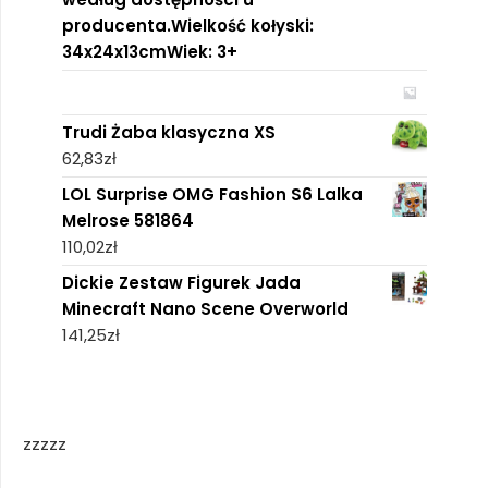
producenta.Wielkość kołyski:
34x24x13cmWiek: 3+
Trudi Żaba klasyczna XS
62,83
zł
LOL Surprise OMG Fashion S6 Lalka
Melrose 581864
110,02
zł
Dickie Zestaw Figurek Jada
Minecraft Nano Scene Overworld
141,25
zł
zzzzz