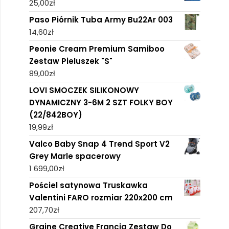
25,00
zł
Paso Piórnik Tuba Army Bu22Ar 003
14,60
zł
Peonie Cream Premium Samiboo
Zestaw Pieluszek "S"
89,00
zł
LOVI SMOCZEK SILIKONOWY
DYNAMICZNY 3-6M 2 SZT FOLKY BOY
(22/842BOY)
19,99
zł
Valco Baby Snap 4 Trend Sport V2
Grey Marle spacerowy
1 699,00
zł
Pościel satynowa Truskawka
Valentini FARO rozmiar 220x200 cm
207,70
zł
Graine Creative Francja Zestaw Do