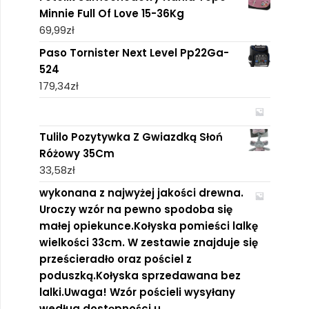
Minnie Full Of Love 15-36Kg
69,99
zł
Paso Tornister Next Level Pp22Ga-
524
179,34
zł
Tulilo Pozytywka Z Gwiazdką Słoń
Różowy 35Cm
33,58
zł
wykonana z najwyżej jakości drewna.
Uroczy wzór na pewno spodoba się
małej opiekunce.Kołyska pomieści lalkę
wielkości 33cm. W zestawie znajduje się
prześcieradło oraz pościel z
poduszką.Kołyska sprzedawana bez
lalki.Uwaga! Wzór pościeli wysyłany
według dostępności u