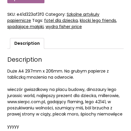
SKU:
e41d323af3f0
Category:
Szkolne artykuły
papiernicze
Tags:
fotel dla dziecka
,
klocki lego friends
,
spadające małpki
,
wydra fisher price
Description
Description
Duże A4 297mm x 206mm. Na grubym papierze z
tabliczką mnożenia na odwrocie.
wieczór gwiazdkowy na placu budowy, dinozaury lego
jurassic world, najlepszy prezent dla dziecka, millerowie,
www.sierpc.com.pl, gadający flaming, lego 42141, w
poszukiwaniu wolności, szumiący miś, ból brzucha z
prawej strony w ciąży, plecak moro, śpiochy niemowlęce
yyyyy