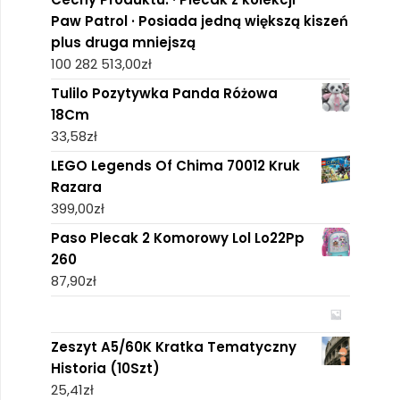
Paw Patrol · Posiada jedną większą kiszeń
plus druga mniejszą
100 282 513,00
zł
Tulilo Pozytywka Panda Różowa
18Cm
33,58
zł
LEGO Legends Of Chima 70012 Kruk
Razara
399,00
zł
Paso Plecak 2 Komorowy Lol Lo22Pp
260
87,90
zł
Zeszyt A5/60K Kratka Tematyczny
Historia (10Szt)
25,41
zł