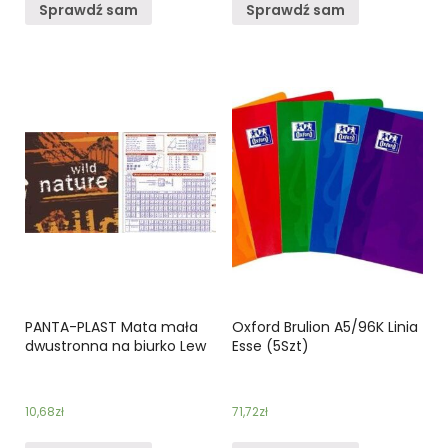
Sprawdź sam
Sprawdź sam
PANTA-PLAST Mata mała
Oxford Brulion A5/96K Linia
dwustronna na biurko Lew
Esse (5Szt)
10,68
zł
71,72
zł