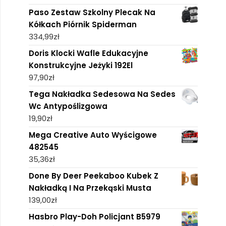
Paso Zestaw Szkolny Plecak Na
Kółkach Piórnik Spiderman
334,99
zł
Doris Klocki Wafle Edukacyjne
Konstrukcyjne Jeżyki 192El
97,90
zł
Tega Nakładka Sedesowa Na Sedes
Wc Antypoślizgowa
19,90
zł
Mega Creative Auto Wyścigowe
482545
35,36
zł
Done By Deer Peekaboo Kubek Z
Nakładką I Na Przekąski Musta
139,00
zł
Hasbro Play-Doh Policjant B5979