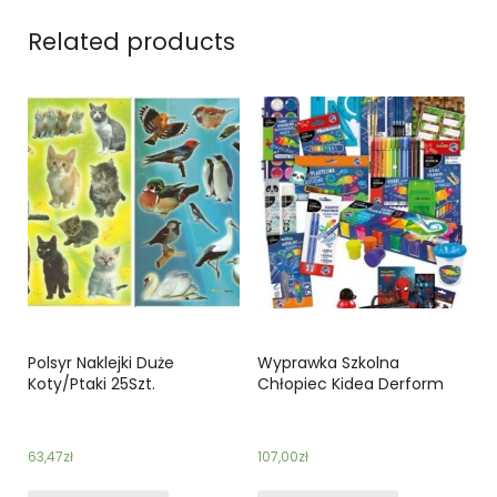
Related products
Polsyr Naklejki Duże
Wyprawka Szkolna
Koty/Ptaki 25Szt.
Chłopiec Kidea Derform
63,47
zł
107,00
zł