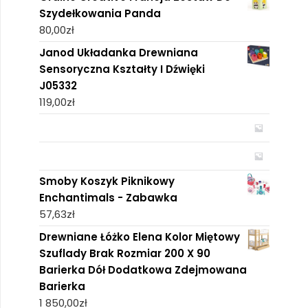
Szydełkowania Panda
80,00
zł
Janod Układanka Drewniana
Sensoryczna Kształty I Dźwięki
J05332
119,00
zł
Smoby Koszyk Piknikowy
Enchantimals - Zabawka
57,63
zł
Drewniane Łóżko Elena Kolor Miętowy
Szuflady Brak Rozmiar 200 X 90
Barierka Dół Dodatkowa Zdejmowana
Barierka
1 850,00
zł