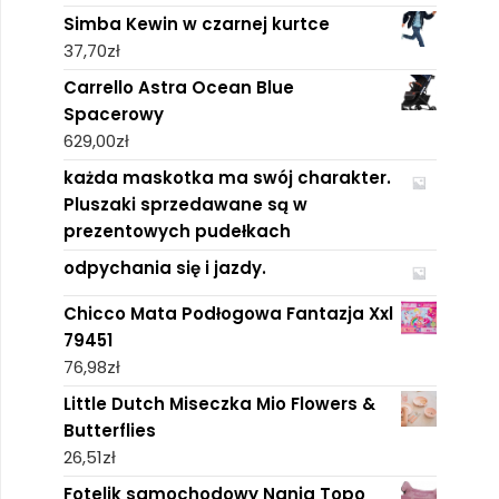
Simba Kewin w czarnej kurtce
37,70
zł
Carrello Astra Ocean Blue
Spacerowy
629,00
zł
każda maskotka ma swój charakter.
Pluszaki sprzedawane są w
prezentowych pudełkach
odpychania się i jazdy.
Chicco Mata Podłogowa Fantazja Xxl
79451
76,98
zł
Little Dutch Miseczka Mio Flowers &
Butterflies
26,51
zł
Fotelik samochodowy Nania Topo