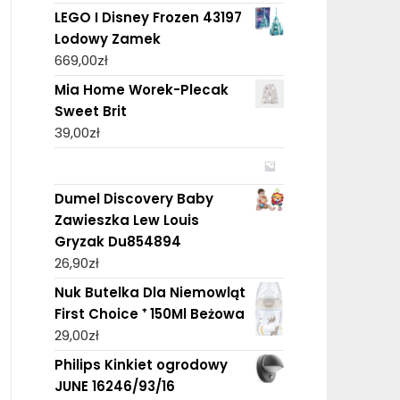
LEGO I Disney Frozen 43197
Lodowy Zamek
669,00
zł
Mia Home Worek-Plecak
Sweet Brit
39,00
zł
Dumel Discovery Baby
Zawieszka Lew Louis
Gryzak Du854894
26,90
zł
Nuk Butelka Dla Niemowląt
First Choice ⁺ 150Ml Beżowa
29,00
zł
Philips Kinkiet ogrodowy
JUNE 16246/93/16