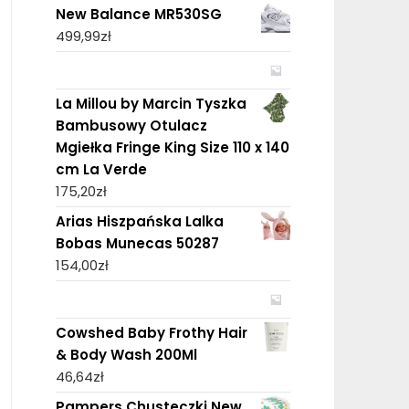
New Balance MR530SG
499,99
zł
La Millou by Marcin Tyszka
Bambusowy Otulacz
Mgiełka Fringe King Size 110 x 140
cm La Verde
175,20
zł
Arias Hiszpańska Lalka
Bobas Munecas 50287
154,00
zł
Cowshed Baby Frothy Hair
& Body Wash 200Ml
46,64
zł
Pampers Chusteczki New