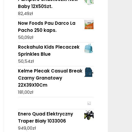
Baby 12X50Szt.
82,49
zł
Now Foods Pau Darco La
Pacho 250 kaps.
50,09
zł
Rockahula Kids Plecaczek
Sprinkles Blue
50,54
zł
Kelme Plecak Casual Break
Czarny Granatowy
22X39X10Cm
181,00
zł
Enero Quad Elektryczny
Traper Biały 1033006
949,00
zł