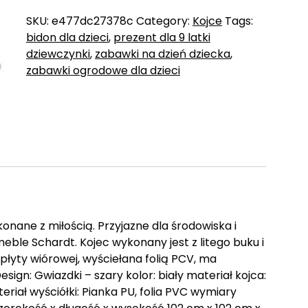
SKU:
e477dc27378c
Category:
Kojce
Tags:
bidon dla dzieci
,
prezent dla 9 latki
dziewczynki
,
zabawki na dzień dziecka
,
zabawki ogrodowe dla dzieci
nane z miłością. Przyjazne dla środowiska i
eble Schardt. Kojec wykonany jest z litego buku i
 płyty wiórowej, wyściełana folią PCV, ma
ign: Gwiazdki – szary kolor: biały materiał kojca:
ał wyściółki: Pianka PU, folia PVC wymiary