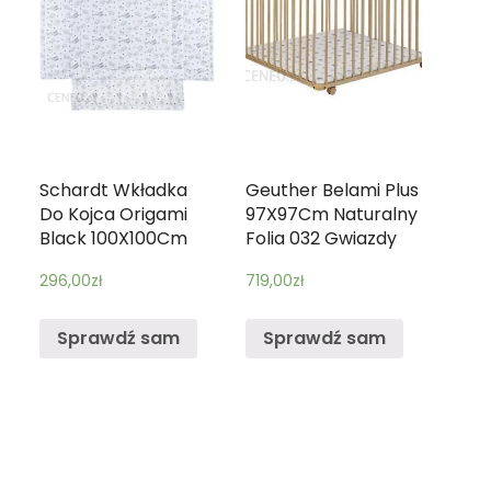
Schardt Wkładka
Geuther Belami Plus
Do Kojca Origami
97X97Cm Naturalny
Black 100X100Cm
Folia 032 Gwiazdy
296,00
zł
719,00
zł
Sprawdź sam
Sprawdź sam