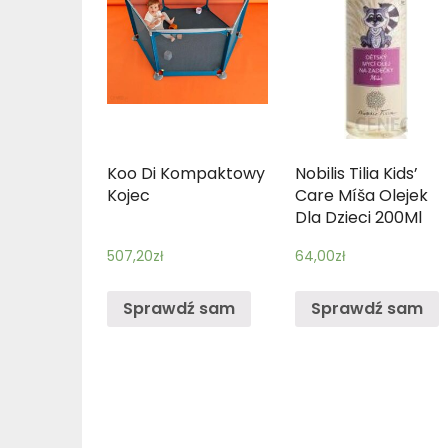
Koo Di Kompaktowy
Nobilis Tilia Kids’
Kojec
Care Míša Olejek
Dla Dzieci 200Ml
507,20
zł
64,00
zł
Sprawdź sam
Sprawdź sam