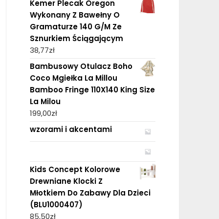
Kemer Plecak Oregon
Wykonany Z Bawełny O
Gramaturze 140 G/M Ze
Sznurkiem Ściągającym
38,77
zł
Bambusowy Otulacz Boho
Coco Mgiełka La Millou
Bamboo Fringe 110X140 King Size
La Milou
199,00
zł
wzorami i akcentami
Kids Concept Kolorowe
Drewniane Klocki Z
Młotkiem Do Zabawy Dla Dzieci
(BLU1000407)
85,50
zł