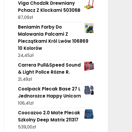
Viga Chodzik Drewniany
Pchacz Z Klockami 50306B
87,09
zł
Beniamin Farby Do
Malowania Palcami Z
Pieczątkami Król Lwów 106869
10 Kolorów
24,45
zł
Carrera Pull&Speed Sound
& Light Police Różne R.
21,49
zł
Coolpack Plecak Base 27 L
Jednorożce Happy Unicorn
106,41
zł
Coocazoo 2.0 Mate Plecak
Szkolny Deep Matrix 211317
539,00
zł