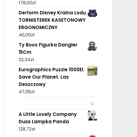
178,00
zł
Derform Disney Kraina Lodu
TORNISTEREK KASETONOWY
ERGONOMICZNY
40,00
zł
Ty Boos Figurka Dangler
15Cm
22,34
zł
Eurographics Puzzle 1000El.
Save Our Planet. Las
Deszczowy
47,06
zł
A Little Lovely Company
Duża Lampka Panda
128,72
zł