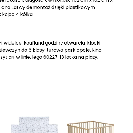
 szerokość x długość x wysokość 102 cm x 102 cm x
 dna Łatwy demontaż dzięki plastikowym
 kojec 4 kółka
i, widelce, kaufland godziny otwarcia, klocki
ziewczyn do 5 klasy, turawa park opole, kino
yt a4 w linie, lego 60227, 13 latka na plaży,