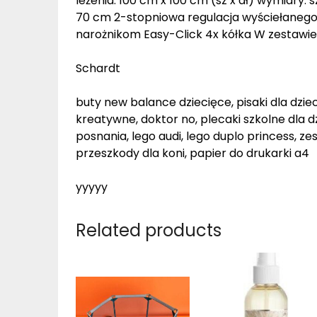
leżenia: 100 cm x 100 cm (sz x dł) wymiary:
70 cm 2-stopniowa regulacja wyściełanego
narożnikom Easy-Click 4x kółka W zestawie:
Schardt
buty new balance dziecięce, pisaki dla dziec
kreatywne, doktor no, plecaki szkolne dla d
posnania, lego audi, lego duplo princess, zesz
przeszkody dla koni, papier do drukarki a4
yyyyy
Related products