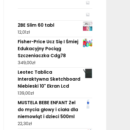
2BE Slim 60 tabl
12,01
zł
Fisher-Price Ucz Się I Śmiej
Edukacyjny Pociąg
Szczeniaczka Cdg78
349,00
zł
Leotec Tablica
Interaktywna Sketchboard
Niebieski 10" Ekran Lcd
139,00
zł
MUSTELA BEBE ENFANT Żel
do mycia głowy i ciała dla
niemowląt i dzieci 500ml
22,30
zł