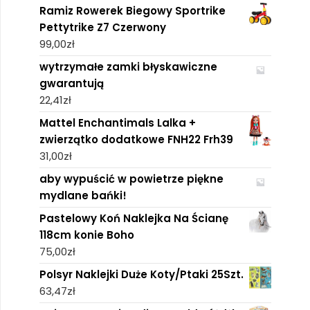
Ramiz Rowerek Biegowy Sportrike
Pettytrike Z7 Czerwony
99,00
zł
wytrzymałe zamki błyskawiczne
gwarantują
22,41
zł
Mattel Enchantimals Lalka +
zwierzątko dodatkowe FNH22 Frh39
31,00
zł
aby wypuścić w powietrze piękne
mydlane bańki!
Pastelowy Koń Naklejka Na Ścianę
118cm konie Boho
75,00
zł
Polsyr Naklejki Duże Koty/Ptaki 25Szt.
63,47
zł