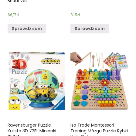
Bridal Veil
66,17
zł
8,15
zł
Sprawdź sam
Sprawdź sam
Ravensburger Puzzle
Iso Trade Montessori
Kuliste 3D 72El. Minionki
Trening Mózgu Puzzle Rybki