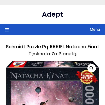
Skip
to
Adept
content
Menu
Schmidt Puzzle Pq 1000El. Natacha Einat
Tęsknota Za Planetą