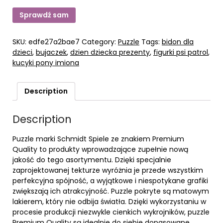
Sprawdź sam
SKU:
edfe27a2bae7
Category:
Puzzle
Tags:
bidon dla
dzieci
,
bujaczek
,
dzien dziecka prezenty
,
figurki psi patrol
,
kucyki pony imiona
Description
Description
Puzzle marki Schmidt Spiele ze znakiem Premium
Quality to produkty wprowadzające zupełnie nową
jakość do tego asortymentu. Dzięki specjalnie
zaprojektowanej tekturze wyróżnia je przede wszystkim
perfekcyjna spójność, a wyjątkowe i niespotykane grafiki
zwiększają ich atrakcyjność. Puzzle pokryte są matowym
lakierem, który nie odbija światła. Dzięki wykorzystaniu w
procesie produkcji niezwykle cienkich wykrojników, puzzle
Premium Quality są idealnie do siebie dopasowane.