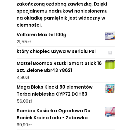
zakończoną ozdobną zawieszką. Dzięki
specjalnemu nadrukowi naniesionemu
na okładkę pamiętnik jest widoczny w
ciemności.
Voltaren Max żel 100g
21,55
zł
który chłopiec używa w serialu Psi
Mattel Boomco Rzutki Smart Stick 16
Szt. Zielone Bbr43 Y8621
4,90
zł
Mega Bloks Klocki 80 elementów
Torba niebieska CYP72 DCH63
56,00
zł
Sambro Kosiarka Ogrodowa Do
Baniek Kraina Lodu - Zabawka
69,90
zł