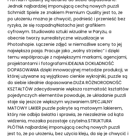
Jednak najbardziej imponującą cechą nowych puzzli
Schmidt Spiele ze znakiem Premium Quality jest to, że
po ułożeniu można je chwycić, podnieść i przenieść bez
ryzyka, że się rozpadną!Natacha jest grafikiem
cyfrowym. Studiowała sztuki wizualne w Paryżu, a
obecnie tworzy surrealistyczne wizualizacje w
Photoshopie. Łączenie zdjęć w niemożliwe sceny to jej
największa pasja. Pracuje jako „wolny strzelec” i dzięki
temu współpracuje z największymi markami, agencjami,
projektantami i fotografami.IDEALNA DOKŁADNOŚĆ
DOPASOWANIA dzięki innowacyjnej metodzie produkcji, w
której używane są wyjątkowo cienkie wykrojniki, puzzle są
do siebie idealnie dopasowane.DUŻA RÓŻNORODNOŚĆ
KSZTAŁTÓW zdecydowanie większa rozmaitość kształtów
pojedynczych elementów powoduje, że układanie puzzli
staje się jeszcze większym wyzwaniem.SPECJALNY
MATOWY LAKIER puzzle pokryte są matowym lakierem,
który nie odbija światła i sprawia, że niezależnie od kąta
widzenia, mozaika pozostaje czytelna.STRUKTURA
PŁÓTNA najbardziej imponującą cechą nowych puzzli
jest to, że po ułożeniu, bez użycia kleju, da się je chwycić i