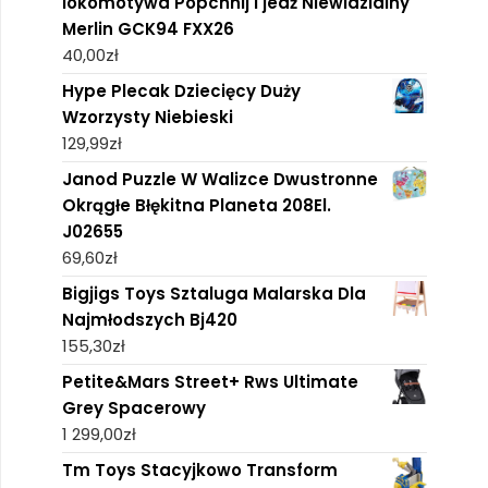
lokomotywa Popchnij i jedź Niewidzialny
Merlin GCK94 FXX26
40,00
zł
Hype Plecak Dziecięcy Duży
Wzorzysty Niebieski
129,99
zł
Janod Puzzle W Walizce Dwustronne
Okrągłe Błękitna Planeta 208El.
J02655
69,60
zł
Bigjigs Toys Sztaluga Malarska Dla
Najmłodszych Bj420
155,30
zł
Petite&Mars Street+ Rws Ultimate
Grey Spacerowy
1 299,00
zł
Tm Toys Stacyjkowo Transform