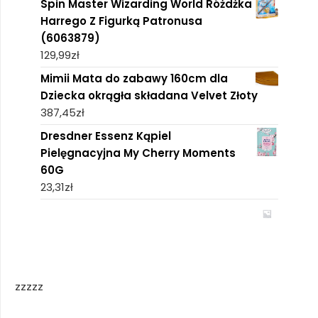
Spin Master Wizarding World Różdżka
Harrego Z Figurką Patronusa
(6063879)
129,99
zł
Mimii Mata do zabawy 160cm dla
Dziecka okrągła składana Velvet Złoty
387,45
zł
Dresdner Essenz Kąpiel
Pielęgnacyjna My Cherry Moments
60G
23,31
zł
zzzzz