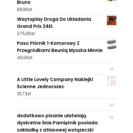
Bruno
69,90
zł
Waytoplay Droga Do Układania
Grand Prix 24El.
275,00
zł
Paso Piórnik 1-Komorowy Z
Przegródkami Beuniq Myszka Minnie
40,00
zł
A Little Lovely Company Naklejki
Ścienne Jednorożec
31,73
zł
dodatkowo pisanie ułatwiają
dyskretne linie.Pamiętnik posiada
zakładkę z atłasowej wstążeczki