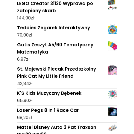
LEGO Creator 31130 Wyprawa po
zatopiony skarb
144,90
zł
Teddies Zegarek Interaktywny
70,00
zł
Gatis Zeszyt A5/60 Tematyczny
Matematyka
6,97
zł
St. Majewski Plecak Przedszkolny
Pink Cat My Little Friend
42,84
zł
K'S Kids Muzyczny Bębenek
65,90
zł
Laser Pegs 8 In 1 Race Car
68,20
zł
Mattel Disney Auta 3 Pat Traxson