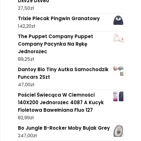
Dxv29 Dxv80
27,50
zł
Trixie Plecak Pingwin Granatowy
142,20
zł
The Puppet Company Puppet
Company Pacynka Na Rękę
Jednorożec
89,25
zł
Dantoy Bio Tiny Autka Samochodzik
Funcars 2Szt
47,00
zł
Pościel Świecąca W Ciemności
140X200 Jednorożec 4087 A Kucyk
Fioletowa Bawełniana Fluo 127
82,99
zł
Bo Jungle B-Rocker Moby Bujak Grey
247,00
zł