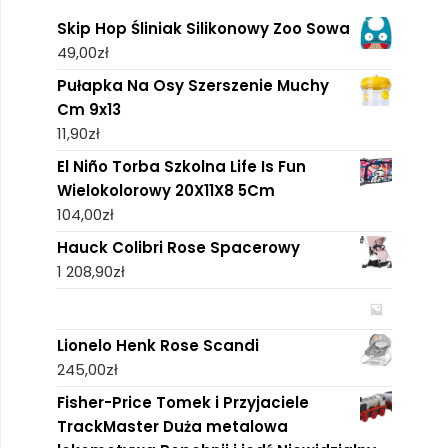
Skip Hop Śliniak Silikonowy Zoo Sowa
49,00
zł
Pułapka Na Osy Szerszenie Muchy
Cm 9x13
11,90
zł
El Niño Torba Szkolna Life Is Fun
Wielokolorowy 20X11X8 5Cm
104,00
zł
Hauck Colibri Rose Spacerowy
1 208,90
zł
Lionelo Henk Rose Scandi
245,00
zł
Fisher-Price Tomek i Przyjaciele
TrackMaster Duża metalowa