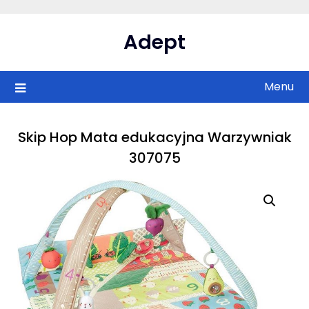
Skip
to
Adept
content
Menu
Skip Hop Mata edukacyjna Warzywniak
307075