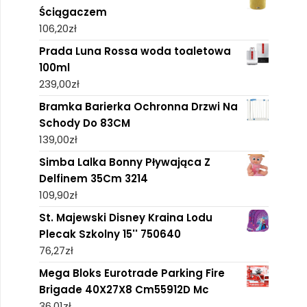
Ściągaczem
106,20
zł
Prada Luna Rossa woda toaletowa
100ml
239,00
zł
Bramka Barierka Ochronna Drzwi Na
Schody Do 83CM
139,00
zł
Simba Lalka Bonny Pływająca Z
Delfinem 35Cm 3214
109,90
zł
St. Majewski Disney Kraina Lodu
Plecak Szkolny 15'' 750640
76,27
zł
Mega Bloks Eurotrade Parking Fire
Brigade 40X27X8 Cm55912D Mc
36,01
zł