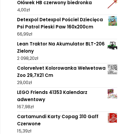
Ołówek HB czerwony biedronka
4,00
zł
Detexpol Detexpol Pościel Dziecięca
Psi Patrol Pieski Paw 160x200cm
66,99
zł
Lean Traktor Na Akumulator BLT-206
Zielony
2 098,20
zł
Colorvelvet Kolorowanka Welwetowa
Zoo 29,7X21 Cm
29,00
zł
LEGO Friends 41353 Kalendarz
adwentowy
167,98
zł
Cartamundi Karty Copag 310 Gaff
Czerwone
15,39
zł