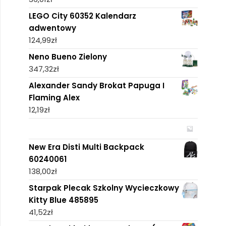
LEGO City 60352 Kalendarz
adwentowy
124,99
zł
Neno Bueno Zielony
347,32
zł
Alexander Sandy Brokat Papuga I
Flaming Alex
12,19
zł
New Era Disti Multi Backpack
60240061
138,00
zł
Starpak Plecak Szkolny Wycieczkowy
Kitty Blue 485895
41,52
zł