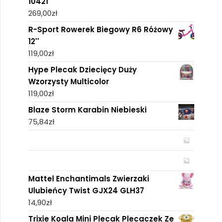
10421
269,00
zł
R-Sport Rowerek Biegowy R6 Różowy
12''
119,00
zł
Hype Plecak Dziecięcy Duży
Wzorzysty Multicolor
119,00
zł
Blaze Storm Karabin Niebieski
75,84
zł
Mattel Enchantimals Zwierzaki
Ulubieńcy Twist GJX24 GLH37
14,90
zł
Trixie Koala Mini Plecak Plecaczek Ze