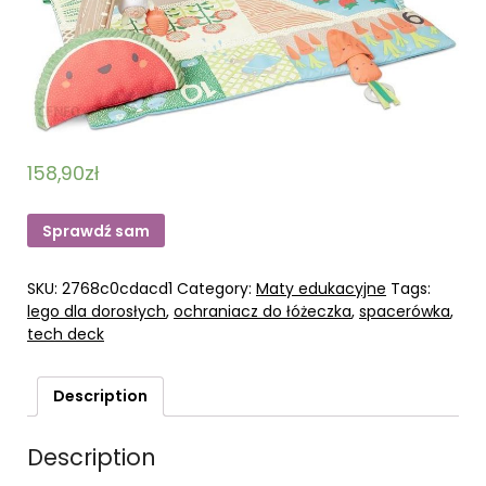
158,90
zł
Sprawdź sam
SKU:
2768c0cdacd1
Category:
Maty edukacyjne
Tags:
lego dla dorosłych
,
ochraniacz do łóżeczka
,
spacerówka
,
tech deck
Description
Description