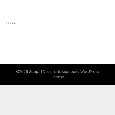
zzzzz
©2026 Adept
| Design:
Newspaperly WordPress
Theme