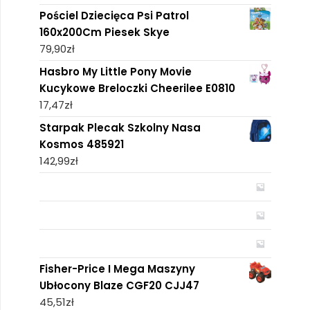
Pościel Dziecięca Psi Patrol
160x200Cm Piesek Skye
79,90
zł
Hasbro My Little Pony Movie
Kucykowe Breloczki Cheerilee E0810
17,47
zł
Starpak Plecak Szkolny Nasa
Kosmos 485921
142,99
zł
Fisher-Price I Mega Maszyny
Ubłocony Blaze CGF20 CJJ47
45,51
zł