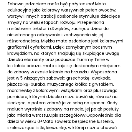
Zabawa jedzeniem może być pożyteczna! Mata
edukacyjna jako kolorowy warzywniak pełen owoców,
warzyw i innych atrakcji doskonale stymuluje dziecięce
zmysły na wielu etapach rozwoju. Przepełniona
mnóstwem tekstur i dźwięków, zachęca dzieci do
nieustannego odkrywania i zachwycania się jej
różnorodnością. Miękka mata ozdobiona jest kolorowymi
grafikami i cyferkami. Dzięki zamykanym bocznym
krawędziom, na których znajdują się skupiające uwagę
dziecka elementy oraz poduszce Tummy Time w
kształcie arbuza, mata staje się doskonałym miejscem
do zabawy w czasie leżenia na brzuszku. Wyposażona
jest w 5 wiszących zabawek: grzechotkę-awokado,
piszczałkę-buraka, muzycznego królika z gryzakiem,
marchewkę z kolorowymi wstążkami oraz pluszowego
pomidora, którymi dziecko może bawić się również na
siedząco, a potem zabrać je ze sobą na spacer. Kiedy
maluch wyrośnie z zabawy na macie, jej pałąk posłuży
jako miarka wzrostu.Opis szczegółowy:Odpowiednia dla
dzieci w wieku 0+Mata zawiera: bezpieczne lusterko,
szeleszczące listki, kieszonkę, w której można chować