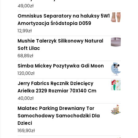
49,00
zł
Omniskus Separatory na haluksy 5W1
Amortyzacja Śródstopia D059
12,99
zł
Mushie Talerzyk Silikonowy Natural
Soft Lilac
68,89
zł
Simba Mickey Pozytywka Gdi Moon
120,00
zł
Jerry Fabrics Ręcznik Dziecięcy
Arielka 2329 Rozmiar 70X140 Cm
40,00
zł
Malatec Parking Drewniany Tor
Samochodowy Samochodziki Dla
Dzieci
169,90
zł