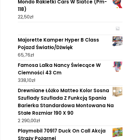
Mondo Rakietki Cars W Siatce (Pm-
118)
22,50
zł
Majorette Kamper Hyper B Class
Pojazd Światło/Dźwięk
65,76
zł
Famosa Lalka Nancy Świecące W
Ciemności 43 Cm
338,10
zł
Drewniane Łóżko Matteo Kolor Sosna
Szuflady Szuflada Z Funkcją Spania
Barierka Standardowa Montowana Na
Stałe Rozmiar 190 X 90
2 290,00
zł
Playmobil 70917 Duck On Call Akcja
Straży Pożarnej