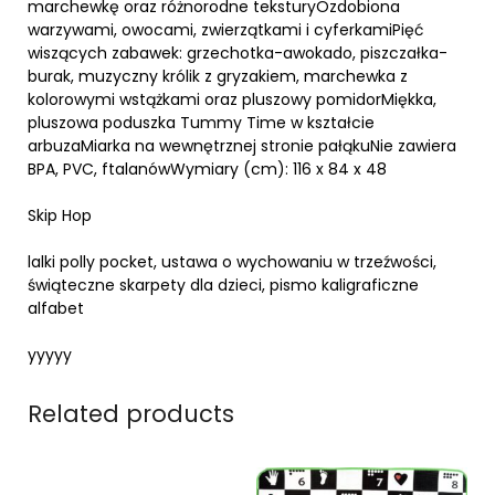
marchewkę oraz różnorodne teksturyOzdobiona
warzywami, owocami, zwierzątkami i cyferkamiPięć
wiszących zabawek: grzechotka-awokado, piszczałka-
burak, muzyczny królik z gryzakiem, marchewka z
kolorowymi wstążkami oraz pluszowy pomidorMiękka,
pluszowa poduszka Tummy Time w kształcie
arbuzaMiarka na wewnętrznej stronie pałąkuNie zawiera
BPA, PVC, ftalanówWymiary (cm): 116 x 84 x 48
Skip Hop
lalki polly pocket, ustawa o wychowaniu w trzeźwości,
świąteczne skarpety dla dzieci, pismo kaligraficzne
alfabet
yyyyy
Related products