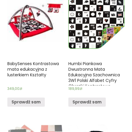
BabySenses Kontrastowa
Humbi Piankowa
mata edukacyjna z
Dwustronna Mata
lusterkiem Kształty
Edukacyjna Szachownica
3W1 Polski Alfabet Cyfry
Obrazki Kontrastowe
349,00
zł
189,99
zł
Czarno-Biała 180 X200
X0,5Cm
Sprawdź sam
Sprawdź sam