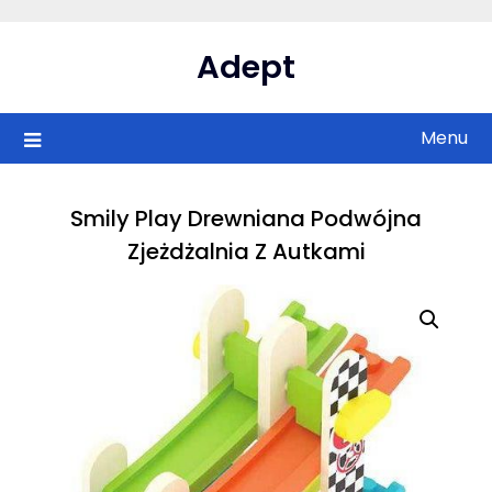
Skip
to
Adept
content
Menu
Smily Play Drewniana Podwójna
Zjeżdżalnia Z Autkami