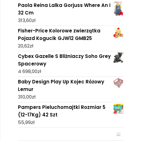
Paola Reina Lalka Gorjuss Where An I
32 Cm
313,60
zł
Fisher-Price Kolorowe zwierzątka
Pojazd Kogucik GJW12 GMB25
20,62
zł
Cybex Gazelle S Bliźniaczy Soho Grey
Spacerowy
4 698,00
zł
Baby Design Play Up Kojec Różowy
Lemur
310,00
zł
Pampers Pieluchomajtki Rozmiar 5
(12-17Kg) 42 Szt
55,99
zł