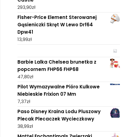
293,90
zł
Fisher-Price Element Sterowanej
Gąsieniczki Skręt W Lewo Drf64
Dpw41
13,99
zł
Barbie Lalka Chelsea brunetka z
popcornem FHP66 FHP68
47,80
zł
Pilot Wymazywalne Pióro Kulkowe
Niebieskie Frixion 07 Mm
7,37
zł
Paso Disney Kraina Lodu Pluszowy
Plecak Plecaczek Wycieczkowy
38,99
zł
Mattel Enchantimals Zwierzaki