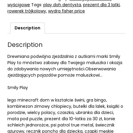
wyścigowe
Tags:
play doh dentysta
,
prezent dla 3 latki
,
rowerek trójkołowy
,
wydra fisher price
Description
Description
Drewniana podwójna zjeżdżalnia z autkami marki Smily
Play to mnóstwo zabawy dla Twojego maluszka i okazja
do zdobywania nowych umiejętności.Obserwowania
zjeżdżających pojazdów pomoże maluszkowi…
Smily Play
lego minecraft dom w kształcie świni, gra bingo,
kombinezon zimowy chlopiecy, butelki dla lalek, książki o
porodzie, wielcy polacy, czaszka, ubranka dla dzieci,
mata pod puzzle, prezent dla 10-latka za 30 zł, konie
schleich jednorożce, psi patrol true metal, świecznik
ażurowy, recznik poncho dla dziecka, czapki męskie