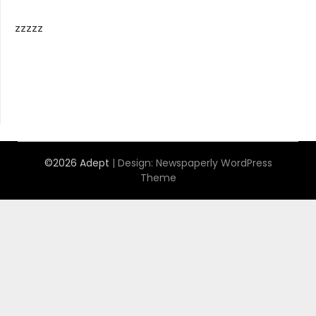
zzzzz
©2026 Adept
| Design:
Newspaperly WordPress
Theme