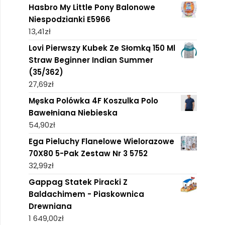
Hasbro My Little Pony Balonowe
Niespodzianki E5966
13,41
zł
Lovi Pierwszy Kubek Ze Słomką 150 Ml
Straw Beginner Indian Summer
(35/362)
27,69
zł
Męska Polówka 4F Koszulka Polo
Bawełniana Niebieska
54,90
zł
Ega Pieluchy Flanelowe Wielorazowe
70X80 5-Pak Zestaw Nr 3 5752
32,99
zł
Gappag Statek Piracki Z
Baldachimem - Piaskownica
Drewniana
1 649,00
zł