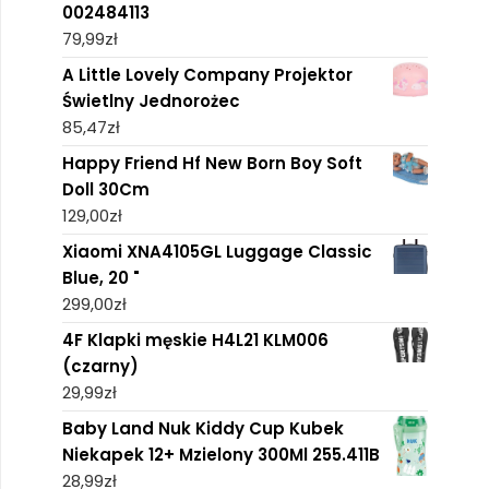
002484113
79,99
zł
A Little Lovely Company Projektor
Świetlny Jednorożec
85,47
zł
Happy Friend Hf New Born Boy Soft
Doll 30Cm
129,00
zł
Xiaomi XNA4105GL Luggage Classic
Blue, 20 "
299,00
zł
4F Klapki męskie H4L21 KLM006
(czarny)
29,99
zł
Baby Land Nuk Kiddy Cup Kubek
Niekapek 12+ Mzielony 300Ml 255.411B
28,99
zł