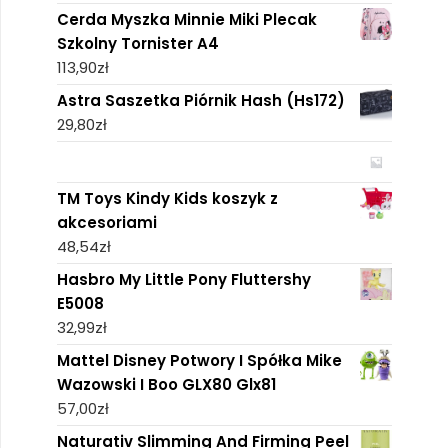
Cerda Myszka Minnie Miki Plecak
Szkolny Tornister A4
113,90
zł
Astra Saszetka Piórnik Hash (Hs172)
29,80
zł
TM Toys Kindy Kids koszyk z
akcesoriami
48,54
zł
Hasbro My Little Pony Fluttershy
E5008
32,99
zł
Mattel Disney Potwory I Spółka Mike
Wazowski I Boo GLX80 Glx81
57,00
zł
Naturativ Slimming And Firming Peel