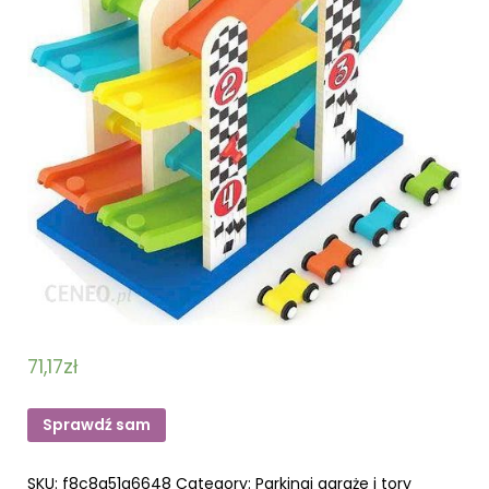
71,17
zł
Sprawdź sam
SKU:
f8c8a51a6648
Category:
Parkingi garaże i tory