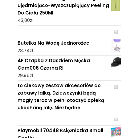
Ujędrniająco-Wyszczupląjący Peeling
Do Ciała 250Ml
43,00
zł
Butelka Na Wodę Jednorożec
23,74
zł
4F Czapka Z Daszkiem Męska
Cam006 Czarna Rl
29,95
zł
to ciekawy zestaw akcesoriów do
zabawy lalką. Dziewczynki będą
mogły teraz w pełni otoczyć opieką
ukochaną lalę. Niezbędne
Playmobil 70448 Księżniczka Small
Castle