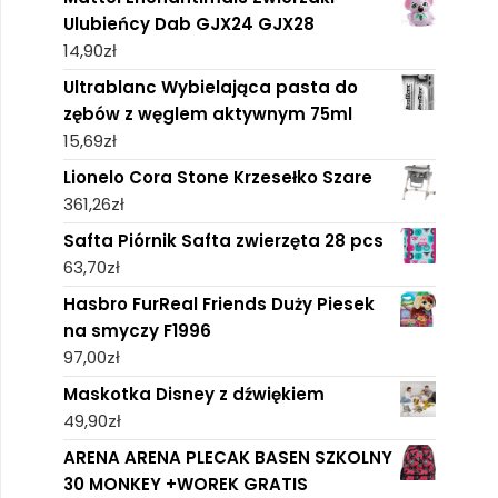
Ulubieńcy Dab GJX24 GJX28
14,90
zł
Ultrablanc Wybielająca pasta do
zębów z węglem aktywnym 75ml
15,69
zł
Lionelo Cora Stone Krzesełko Szare
361,26
zł
Safta Piórnik Safta zwierzęta 28 pcs
63,70
zł
Hasbro FurReal Friends Duży Piesek
na smyczy F1996
97,00
zł
Maskotka Disney z dźwiękiem
49,90
zł
ARENA ARENA PLECAK BASEN SZKOLNY
30 MONKEY +WOREK GRATIS