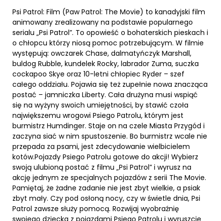
Psi Patrol: Film (Paw Patrol: The Movie) to kanadyjski film
animowany zrealizowany na podstawie popularnego
serialu „Psi Patrol”. To opowieść o bohaterskich pieskach i
o chłopcu którzy niosą pomoc potrzebującym. W filmie
występują: owczarek Chase, dalmatyńczyk Marshall,
buldog Rubble, kundelek Rocky, labrador Zuma, suczka
cockapoo Skye oraz 10-letni chłopiec Ryder – szef
całego oddziału. Pojawia się też zupełnie nowa znacząca
postać – jamniczka Liberty. Cała drużyna musi wspiąć
się na wyżyny swoich umiejętności, by stawić czoła
największemu wrogowi Psiego Patrolu, którym jest
burmistrz Humdinger. Staje on na czele Miasta Przygód i
zaczyna siać w nim spustoszenie. Bo burmistrz wcale nie
przepada za psami, jest zdecydowanie wielbicielem
kotów.Pojazdy Psiego Patrolu gotowe do akcji! Wybierz
swoją ulubioną postać z filmu „Psi Patrol” i wyrusz na
akcję jednym ze specjalnych pojazdów z serii The Movie.
Pamiętaj, że żadne zadanie nie jest zbyt wielkie, a psiak
zbyt mały. Czy pod osłoną nocy, czy w świetle dnia, Psi
Patrol zawsze służy pomocą. Rozwijaj wyobraźnię
swojego dziecka z pojazdami Psiego Patrolu i wyruszcie