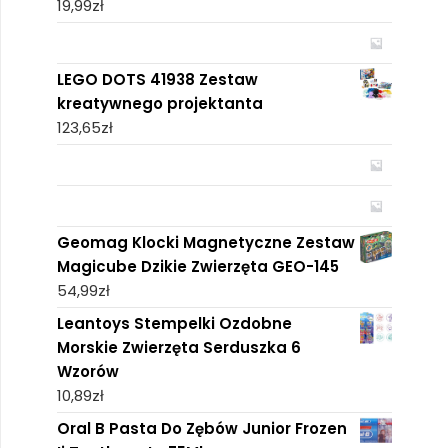
19,99
zł
LEGO DOTS 41938 Zestaw
kreatywnego projektanta
123,65
zł
Geomag Klocki Magnetyczne Zestaw
Magicube Dzikie Zwierzęta GEO-145
54,99
zł
Leantoys Stempelki Ozdobne
Morskie Zwierzęta Serduszka 6
Wzorów
10,89
zł
Oral B Pasta Do Zębów Junior Frozen