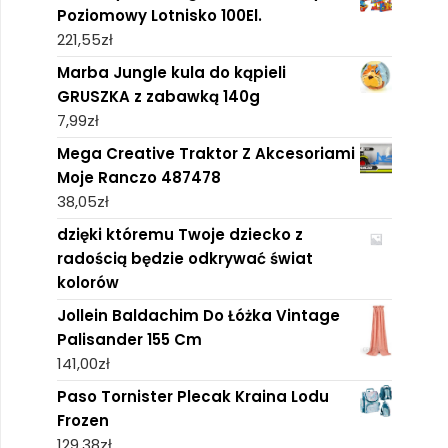
Poziomowy Lotnisko 100El.
221,55
zł
Marba Jungle kula do kąpieli
GRUSZKA z zabawką 140g
7,99
zł
Mega Creative Traktor Z Akcesoriami
Moje Ranczo 487478
38,05
zł
dzięki któremu Twoje dziecko z
radością będzie odkrywać świat
kolorów
Jollein Baldachim Do Łóżka Vintage
Palisander 155 Cm
141,00
zł
Paso Tornister Plecak Kraina Lodu
Frozen
129,38
zł