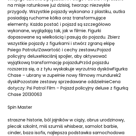
na misje ratunkowe już dzisiaj, tworząc niezwykłe
przygody. Wszystkie pojazdy wykonano z plastiku, autka
posiadają ruchome kółka oraz transformujące
elementy. Każda postać i pojazd są szczegółowo
wykonane, wyglądają tak, jak w filmie. Figurki
dopasowane są wielkością i pasują do pojazdu. Zbierz
wszystkie pojazdy z figurkami i stwórz zgraną ekipę
Psiego Patrolu!Zawartość i cechy zestawu:Pojazd
policyjny deluxeNaciśnij spojler, aby aktywować
wyjątkową transformację pojazduPrzód pojazdu
rozszerza się, a z tyłu wyskakuje wyrzutnia dyskówFigurka
Chase – ubrany w zupełnie nowy filmowy mundurek2
dyskiPozostałe zestawy sprzedawane oddzielnieCena
dotyczy: Psi Patrol Film – Pojazd policyjny deluxe z figurką
Chase 20130063
Spin Master
straszne historie, ból jajników w ciąży, obrus urodzinowy,
plecak szkolnt, miś szumiś whisbear, samolot barbie,
cinder, baza isofix, najlepsza podstawka samochodowa