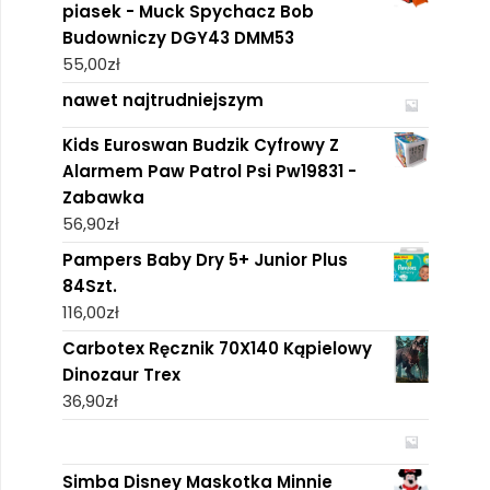
piasek - Muck Spychacz Bob
Budowniczy DGY43 DMM53
55,00
zł
nawet najtrudniejszym
Kids Euroswan Budzik Cyfrowy Z
Alarmem Paw Patrol Psi Pw19831 -
Zabawka
56,90
zł
Pampers Baby Dry 5+ Junior Plus
84Szt.
116,00
zł
Carbotex Ręcznik 70X140 Kąpielowy
Dinozaur Trex
36,90
zł
Simba Disney Maskotka Minnie