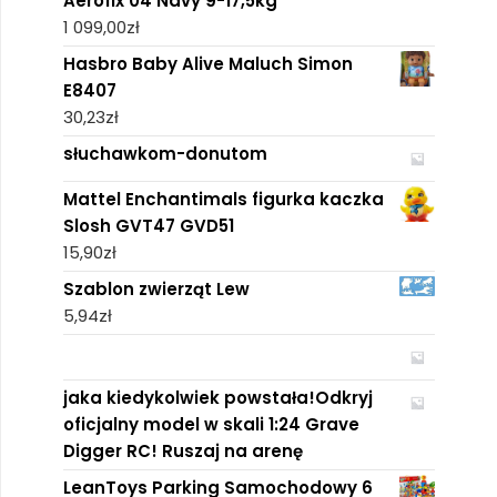
Aerofix 04 Navy 9-17,5kg
1 099,00
zł
Hasbro Baby Alive Maluch Simon
E8407
30,23
zł
słuchawkom-donutom
Mattel Enchantimals figurka kaczka
Slosh GVT47 GVD51
15,90
zł
Szablon zwierząt Lew
5,94
zł
jaka kiedykolwiek powstała!Odkryj
oficjalny model w skali 1:24 Grave
Digger RC! Ruszaj na arenę
LeanToys Parking Samochodowy 6