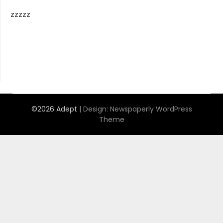
zzzzz
©2026 Adept
| Design:
Newspaperly WordPress
Theme