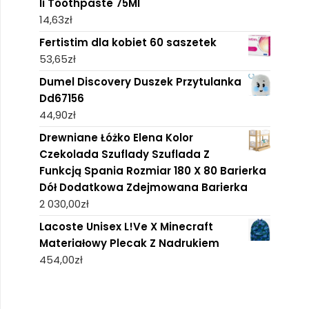
Ii Toothpaste 75Ml
14,63
zł
Fertistim dla kobiet 60 saszetek
53,65
zł
Dumel Discovery Duszek Przytulanka
Dd67156
44,90
zł
Drewniane Łóżko Elena Kolor
Czekolada Szuflady Szuflada Z
Funkcją Spania Rozmiar 180 X 80 Barierka
Dół Dodatkowa Zdejmowana Barierka
2 030,00
zł
Lacoste Unisex L!Ve X Minecraft
Materiałowy Plecak Z Nadrukiem
454,00
zł