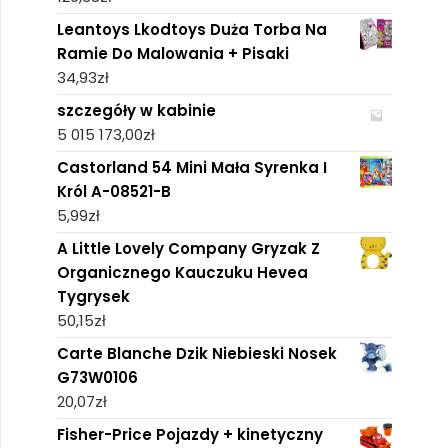
Leantoys Lkodtoys Duża Torba Na
Ramie Do Malowania + Pisaki
34,93
zł
szczegóły w kabinie
5 015 173,00
zł
Castorland 54 Mini Mała Syrenka I
Król A-08521-B
5,99
zł
A Little Lovely Company Gryzak Z
Organicznego Kauczuku Hevea
Tygrysek
50,15
zł
Carte Blanche Dzik Niebieski Nosek
G73W0106
20,07
zł
Fisher-Price Pojazdy + kinetyczny