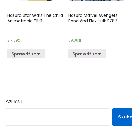
Hasbro Star Wars The Child
Hasbro Marvel Avengers
Animatronic F1119
Band And Flex Hulk E7871
217,89
zł
69,00
zł
Sprawdź sam
Sprawdź sam
SZUKAJ
Szuka