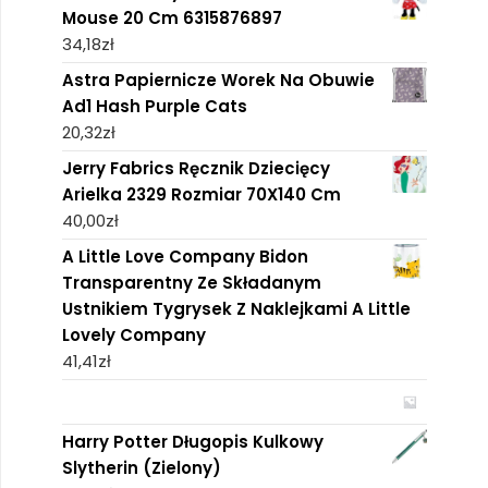
Mouse 20 Cm 6315876897
34,18
zł
Astra Papiernicze Worek Na Obuwie
Ad1 Hash Purple Cats
20,32
zł
Jerry Fabrics Ręcznik Dziecięcy
Arielka 2329 Rozmiar 70X140 Cm
40,00
zł
A Little Love Company Bidon
Transparentny Ze Składanym
Ustnikiem Tygrysek Z Naklejkami A Little
Lovely Company
41,41
zł
Harry Potter Długopis Kulkowy
Slytherin (Zielony)