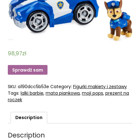
98,97
zł
Sprawdź sam
SKU:
a190dcc5b53e
Category:
Figurki makiety i zestawy
Tags:
lalki barbie
,
mata piankowa
,
moji pops
,
prezent na
roczek
Description
Description