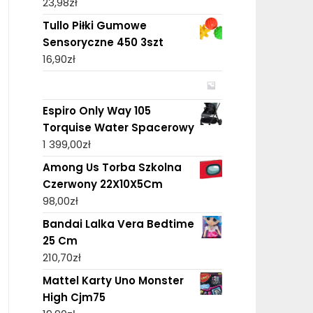
23,98
zł
Tullo Piłki Gumowe
Sensoryczne 450 3szt
16,90
zł
Espiro Only Way 105
Torquise Water Spacerowy
1 399,00
zł
Among Us Torba Szkolna
Czerwony 22X10X5Cm
98,00
zł
Bandai Lalka Vera Bedtime
25 Cm
210,70
zł
Mattel Karty Uno Monster
High Cjm75