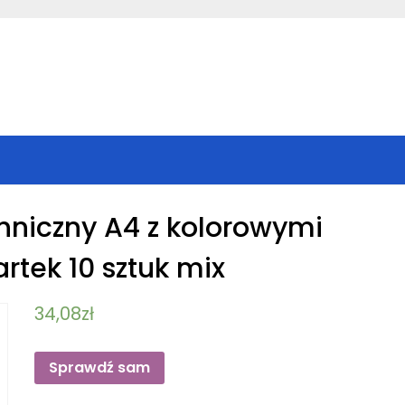
chniczny A4 z kolorowymi
artek 10 sztuk mix
34,08
zł
Sprawdź sam