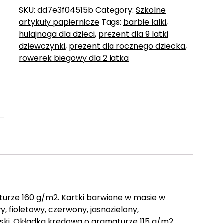
SKU:
dd7e3f04515b
Category:
Szkolne
artykuły papiernicze
Tags:
barbie lalki
,
hulajnoga dla dzieci
,
prezent dla 9 latki
dziewczynki
,
prezent dla rocznego dziecka
,
rowerek biegowy dla 2 latka
turze 160 g/m2. Kartki barwione w masie w
, fioletowy, czerwony, jasnozielony,
eski. Okładka kredowa o gramaturze 115 g/m2