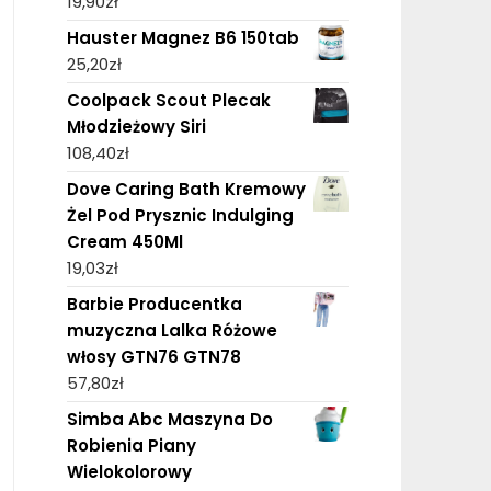
19,90
zł
Hauster Magnez B6 150tab
25,20
zł
Coolpack Scout Plecak
Młodzieżowy Siri
108,40
zł
Dove Caring Bath Kremowy
Żel Pod Prysznic Indulging
Cream 450Ml
19,03
zł
Barbie Producentka
muzyczna Lalka Różowe
włosy GTN76 GTN78
57,80
zł
Simba Abc Maszyna Do
Robienia Piany
Wielokolorowy