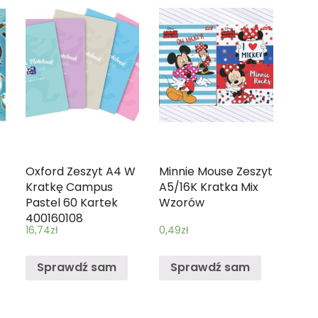
e
Oxford Zeszyt A4 W
Minnie Mouse Zeszyt
Kratkę Campus
A5/16K Kratka Mix
Pastel 60 Kartek
Wzorów
400160108
16,74
zł
0,49
zł
Sprawdź sam
Sprawdź sam