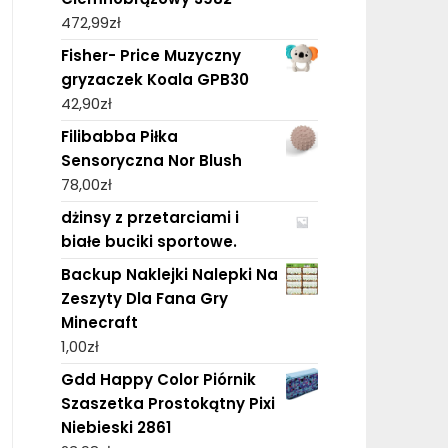
472,99
zł
Fisher- Price Muzyczny
gryzaczek Koala GPB30
42,90
zł
Filibabba Piłka
Sensoryczna Nor Blush
78,00
zł
dżinsy z przetarciami i
białe buciki sportowe.
Backup Naklejki Nalepki Na
Zeszyty Dla Fana Gry
Minecraft
1,00
zł
Gdd Happy Color Piórnik
Szaszetka Prostokątny Pixi
Niebieski 2861