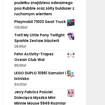
pudełku znajdziesz odważnego
psa Rubble oraz żółty buldożer z
ruchomym wiertłem
Playmobil 71003 Swat Truck
109,99
zł
Trefl My Little Pony Twilight
Sparkle Zestaw biżuterii
28,99
zł
Fehn Activity-Trapez
Ocean Club Wal
89,99
zł
LEGO DUPLO 10961 Samolot i
lotnisko
94,00
zł
Jerry Fabrics Pościel
Dziecięca Myszka Mini
Minnie Mouse 5949 Rozmiar