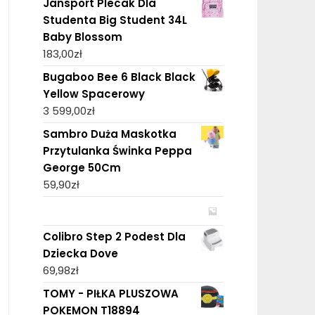
Jansport Plecak Dla
Studenta Big Student 34L
Baby Blossom
183,00
zł
Bugaboo Bee 6 Black Black
Yellow Spacerowy
3 599,00
zł
Sambro Duża Maskotka
Przytulanka Świnka Peppa
George 50Cm
59,90
zł
Colibro Step 2 Podest Dla
Dziecka Dove
69,98
zł
TOMY - PIŁKA PLUSZOWA
POKEMON T18894