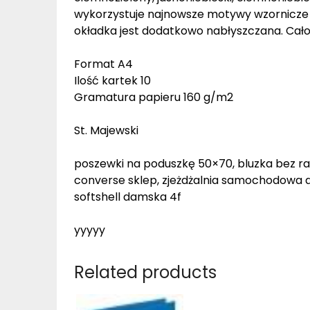
wykorzystuje najnowsze motywy wzornicze U
okładka jest dodatkowo nabłyszczana. Ca
Format A4
Ilość kartek 10
Gramatura papieru 160 g/m2
St. Majewski
poszewki na poduszkę 50×70, bluzka bez ra
converse sklep, zjeżdżalnia samochodowa dl
softshell damska 4f
yyyyy
Related products