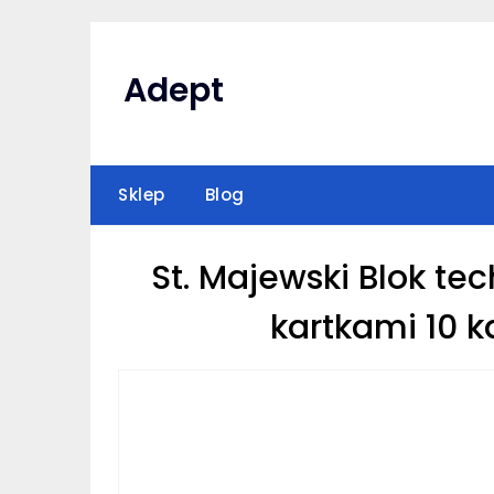
Skip
to
content
Adept
Sklep
Blog
St. Majewski Blok te
kartkami 10 k