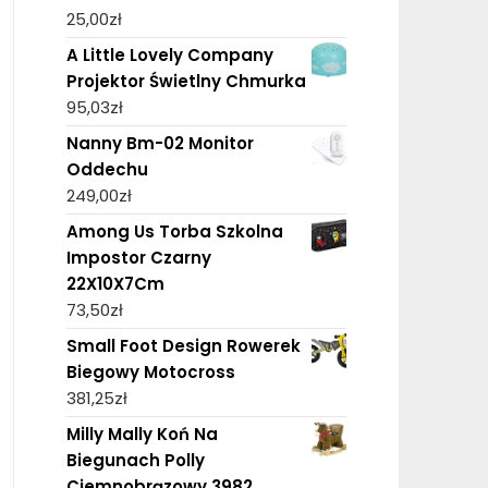
25,00
zł
A Little Lovely Company
Projektor Świetlny Chmurka
95,03
zł
Nanny Bm-02 Monitor
Oddechu
249,00
zł
Among Us Torba Szkolna
Impostor Czarny
22X10X7Cm
73,50
zł
Small Foot Design Rowerek
Biegowy Motocross
381,25
zł
Milly Mally Koń Na
Biegunach Polly
Ciemnobrązowy 3982