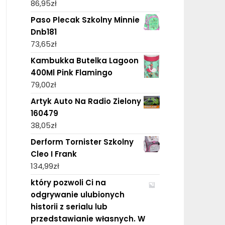
86,95
zł
Paso Plecak Szkolny Minnie
Dnb181
73,65
zł
Kambukka Butelka Lagoon
400Ml Pink Flamingo
79,00
zł
Artyk Auto Na Radio Zielony
160479
38,05
zł
Derform Tornister Szkolny
Cleo I Frank
134,99
zł
który pozwoli Ci na
odgrywanie ulubionych
historii z serialu lub
przedstawianie własnych. W