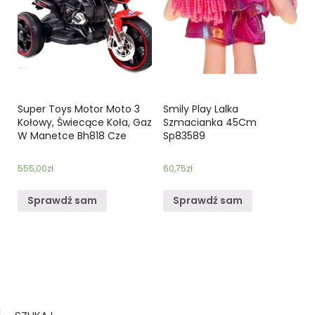
Super Toys Motor Moto 3
Smily Play Lalka
Kołowy, Świecące Koła, Gaz
Szmacianka 45Cm
W Manetce Bh818 Cze
Sp83589
555,00
zł
60,75
zł
Sprawdź sam
Sprawdź sam