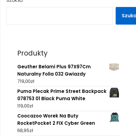
SZUKAJ
Szuka
Produkty
Geuther Belami Plus 97X97Cm
Naturalny Folia 032 Gwiazdy
719,00
zł
Puma Plecak Prime Street Backpack
078753 01 Black Puma White
119,00
zł
Coocazoo Worek Na Buty
RocketPocket 2 FIX Cyber Green
68,95
zł