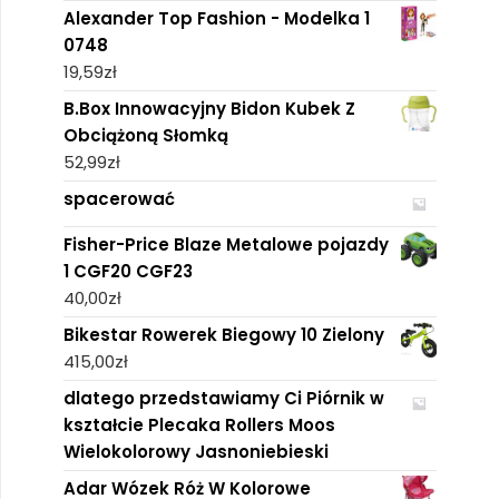
Alexander Top Fashion - Modelka 1
0748
19,59
zł
B.Box Innowacyjny Bidon Kubek Z
Obciążoną Słomką
52,99
zł
spacerować
Fisher-Price Blaze Metalowe pojazdy
1 CGF20 CGF23
40,00
zł
Bikestar Rowerek Biegowy 10 Zielony
415,00
zł
dlatego przedstawiamy Ci Piórnik w
kształcie Plecaka Rollers Moos
Wielokolorowy Jasnoniebieski
Adar Wózek Róż W Kolorowe