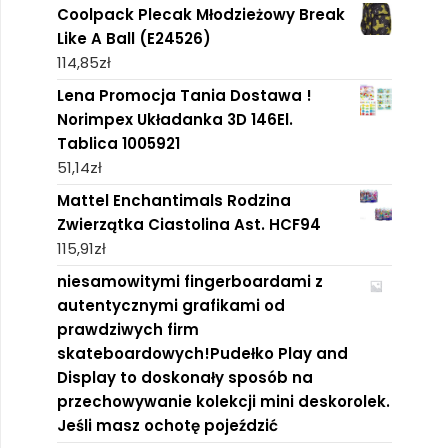
Coolpack Plecak Młodzieżowy Break
Like A Ball (E24526)
114,85
zł
Lena Promocja Tania Dostawa !
Norimpex Układanka 3D 146El.
Tablica 1005921
51,14
zł
Mattel Enchantimals Rodzina
Zwierzątka Ciastolina Ast. HCF94
115,91
zł
niesamowitymi fingerboardami z
autentycznymi grafikami od
prawdziwych firm
skateboardowych!Pudełko Play and
Display to doskonały sposób na
przechowywanie kolekcji mini deskorolek.
Jeśli masz ochotę pojeździć