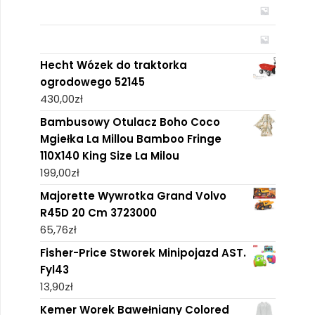
Hecht Wózek do traktorka
ogrodowego 52145
430,00
zł
Bambusowy Otulacz Boho Coco
Mgiełka La Millou Bamboo Fringe
110X140 King Size La Milou
199,00
zł
Majorette Wywrotka Grand Volvo
R45D 20 Cm 3723000
65,76
zł
Fisher-Price Stworek Minipojazd AST.
Fyl43
13,90
zł
Kemer Worek Bawełniany Colored