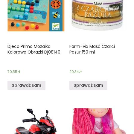
Djeco Primo Mozaika
Farm-Vix Maść Czarci
Kolorowe Obrazki Dj08140
Pazur 150 ml
70,55
zł
20,34
zł
Sprawdź sam
Sprawdź sam