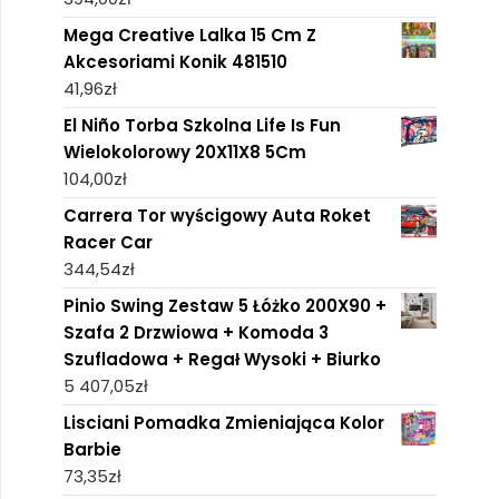
Mega Creative Lalka 15 Cm Z
Akcesoriami Konik 481510
41,96
zł
El Niño Torba Szkolna Life Is Fun
Wielokolorowy 20X11X8 5Cm
104,00
zł
Carrera Tor wyścigowy Auta Roket
Racer Car
344,54
zł
Pinio Swing Zestaw 5 Łóżko 200X90 +
Szafa 2 Drzwiowa + Komoda 3
Szufladowa + Regał Wysoki + Biurko
5 407,05
zł
Lisciani Pomadka Zmieniająca Kolor
Barbie
73,35
zł