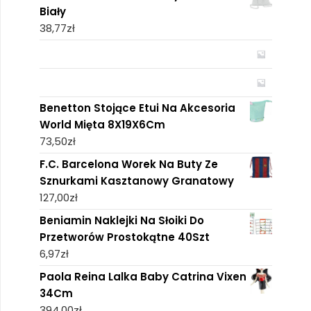
Biały
38,77
zł
Benetton Stojące Etui Na Akcesoria
World Mięta 8X19X6Cm
73,50
zł
F.C. Barcelona Worek Na Buty Ze
Sznurkami Kasztanowy Granatowy
127,00
zł
Beniamin Naklejki Na Słoiki Do
Przetworów Prostokątne 40Szt
6,97
zł
Paola Reina Lalka Baby Catrina Vixen
34Cm
394,00
zł