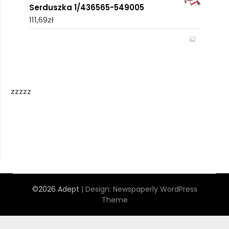
Serduszka 1/436565-549005
111,69
zł
zzzzz
©2026 Adept
| Design:
Newspaperly WordPress
Theme