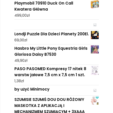
Playmobil 70910 Duck On Call
Kwatera Główna
499,00
zł
Londji Puzzle Dla Dzieci Planety 200El.
69,00
zł
Hasbro My Little Pony Equestria Girls
Gloriosa Daisy B7530
49,90
zł
PASO PASOMED Kompresy 17 nitek 8
warstw jałowe 7,5 cm x 7,5 cm 1 szt.
1,38
zł
by użyć Minimocy
SZUMISIE SZUMIŚ DOU DOU RÓŻOWY
MASKOTKA Z APLIKACJĄ I
MECHANIZMEM SZUMIĄCYM + 3XAAA