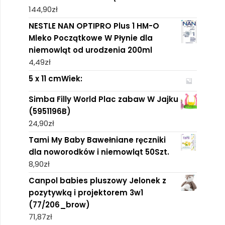
144,90
zł
NESTLE NAN OPTIPRO Plus 1 HM-O
Mleko Początkowe W Płynie dla
niemowląt od urodzenia 200ml
4,49
zł
5 x 11 cmWiek:
Simba Filly World Plac zabaw W Jajku
(5951196B)
24,90
zł
Tami My Baby Bawełniane ręczniki
dla noworodków i niemowląt 50Szt.
8,90
zł
Canpol babies pluszowy Jelonek z
pozytywką i projektorem 3w1
(77/206_brow)
71,87
zł