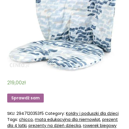
219,00
zł
Sprawdź sam
SKU:
2947120353f5
Category:
Kołdry i poduszki dla dzieci
Tags:
chicco
,
mata edukacyjna dla niemowląt
,
prezent
dla 4 latki
,
prezenty na dzień dziecka
,
rowerek biegowy