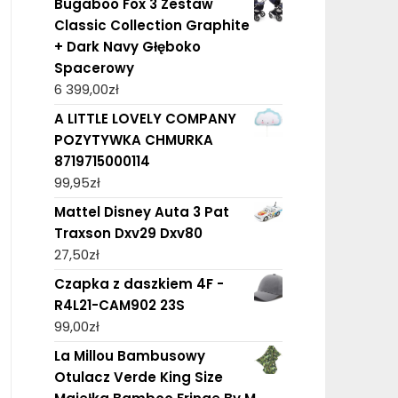
Bugaboo Fox 3 Zestaw
Classic Collection Graphite
+ Dark Navy Głęboko
Spacerowy
6 399,00
zł
A LITTLE LOVELY COMPANY
POZYTYWKA CHMURKA
8719715000114
99,95
zł
Mattel Disney Auta 3 Pat
Traxson Dxv29 Dxv80
27,50
zł
Czapka z daszkiem 4F -
R4L21-CAM902 23S
99,00
zł
La Millou Bambusowy
Otulacz Verde King Size