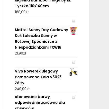
Mgiełka Bamboo Fringe By M.
Tyszka 110x140cm
168,00
zł
Mattel Sunny Day Cudowny
Kok Laleczka Sunny w
Różowej Spódniczce z
Niespodziankami FXW18
21,90
zł
Vivo Rowerek Biegowy
Pompowane Koła V5025
Żółty
249,00
zł
stonowane barwy
odpowiednie zarówno dla
chłopców