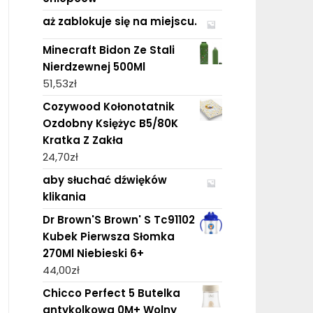
aż zablokuje się na miejscu.
Minecraft Bidon Ze Stali
Nierdzewnej 500Ml
51,53
zł
Cozywood Kołonotatnik
Ozdobny Księżyc B5/80K
Kratka Z Zakła
24,70
zł
aby słuchać dźwięków
klikania
Dr Brown'S Brown' S Tc91102
Kubek Pierwsza Słomka
270Ml Niebieski 6+
44,00
zł
Chicco Perfect 5 Butelka
antykolkowa 0M+ Wolny