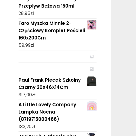
Przepływ Beżowa 150ml
28,95
zł
Faro Myszka Minnie 2-
Częściowy Komplet Pościeli
160x200Cm
59,99
zł
Paul Frank Plecak Szkolny
Czarny 30X46X14Cm
317,00
zł
A Little Lovely Company
Lampka Nocna
(8719715000466)
133,20
zł