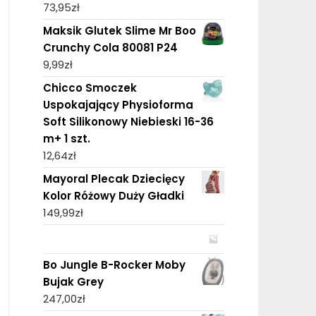
73,95
zł
Maksik Glutek Slime Mr Boo
Crunchy Cola 80081 P24
9,99
zł
Chicco Smoczek
Uspokajający Physioforma
Soft Silikonowy Niebieski 16-36
m+ 1 szt.
12,64
zł
Mayoral Plecak Dziecięcy
Kolor Różowy Duży Gładki
149,99
zł
Bo Jungle B-Rocker Moby
Bujak Grey
247,00
zł