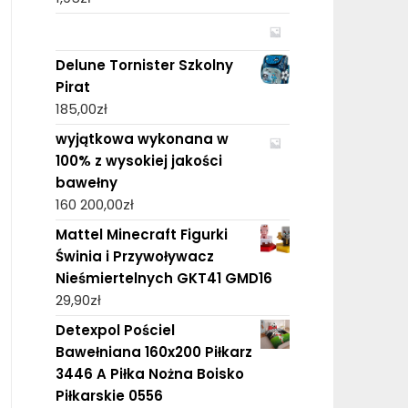
Delune Tornister Szkolny
Pirat
185,00
zł
wyjątkowa wykonana w
100% z wysokiej jakości
bawełny
160 200,00
zł
Mattel Minecraft Figurki
Świnia i Przywoływacz
Nieśmiertelnych GKT41 GMD16
29,90
zł
Detexpol Pościel
Bawełniana 160x200 Piłkarz
3446 A Piłka Nożna Boisko
Piłkarskie 0556