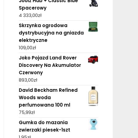
Joolz Hub + Classic Blue
Spacerowy
4 333,00
zł
Skrzynka ogrodowa
dystrybucyjna na gniazda
elektryczne
109,00
zł
Joko Pojazd Land Rover
Discovery Na Akumulator
Czerwony
893,00
zł
David Beckham Refined
Woods woda
perfumowana 100 ml
75,99
zł
Gumka do mazania
zwierzaki piesek-1szt
1,95
zł