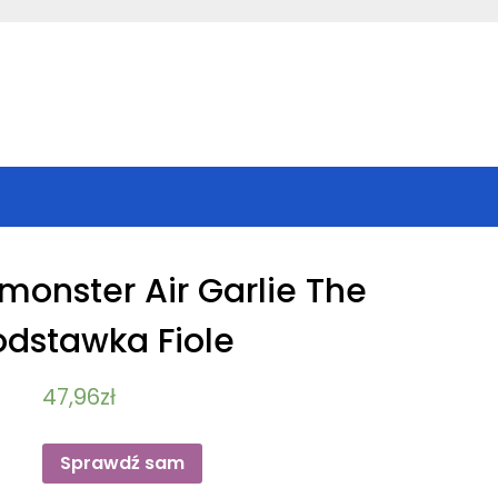
kmonster Air Garlie The
dstawka Fiole
47,96
zł
Sprawdź sam