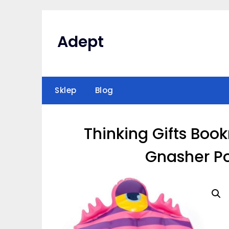
Skip
to
content
Adept
Sklep
Blog
Thinking Gifts Boo
Gnasher Po