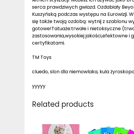
serca prawdziwych gwiazd. Ozdabiały Beyon
Kuszyńską podczas występu na Eurowizji. Wy
się także twoją ozdobą: wytnij z szablonu w
gotowe!Tatuaże:trwałe i nietoksyczne (trw
zastosowania,wysokiej jakości,efektowne i
certyfikatami.
TM Toys
cluedo, slon dla niemowlaka, kula żyroskop
yyyyy
Related products