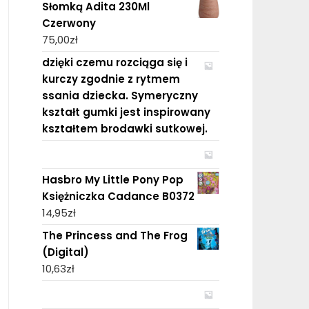
Słomką Adita 230Ml
Czerwony
75,00
zł
dzięki czemu rozciąga się i
kurczy zgodnie z rytmem
ssania dziecka. Symeryczny
kształt gumki jest inspirowany
kształtem brodawki sutkowej.
Hasbro My Little Pony Pop
Księżniczka Cadance B0372
14,95
zł
The Princess and The Frog
(Digital)
10,63
zł