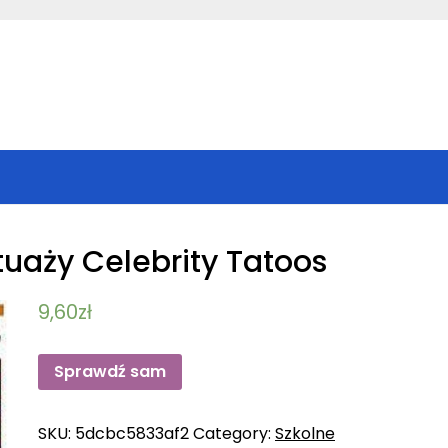
tuaży Celebrity Tatoos
9,60
zł
Sprawdź sam
SKU:
5dcbc5833af2
Category:
Szkolne