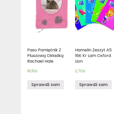
Paso Pamiętnik Z
Hamelin Zeszyt A5
Pluszową Okładką
16K Kr Lam Oxford
Rachael Hale
Lion
18,91
zł
2,70
zł
Sprawdź sam
Sprawdź sam