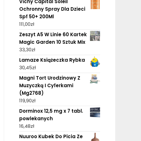
Vichy Capital Soleil
Ochronny Spray Dla Dzieci
Spf 50+ 200Ml
111,00
zł
Zeszyt A5 W Linie 60 Kartek
Magic Garden 10 Sztuk Mix
33,30
zł
Lamaze Książeczka Rybka
30,45
zł
Magni Tort Urodzinowy Z
Muzyczką I Cyferkami
(Mg2768)
119,90
zł
Dorminox 12,5 mg x 7 tabl.
powlekanych
16,48
zł
Nuuroo Kubek Do Picia Ze