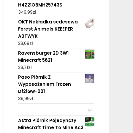
H4Z21OBMH25743S
349,99
zł
OKT Nakładka sedesowa
Forest Animals KEEEPER
ABTWYK
28,69
zł
Ravensburger 2D 3W1
Minecraft 5621
28,71
zł
Paso Piórnik Z
Wyposażeniem Frozen
Df21Gw-001
39,99
zł
Astra Piórnik Pojedynczy
Minecraft Time To Mine Ac3