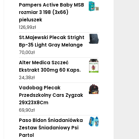
Pampers Active Baby MSB
rozmiar 3 198 (3x66)
pieluszek
126,99
zł
St.Majewski Plecak Stright
Bp-35 Light Gray Melange
70,00
zł
Alter Medica Szczeć
Ekstrakt 300mg 60 Kaps.
24,38
zł
Vadobag Plecak
Przedszkolny Cars Zygzak
29X23X8Cm
69,90
zł
Paso Bidon Śniadaniówka
Zestaw Śniadaniowy Psi
Partol