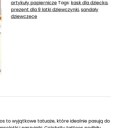
artykuły papiernicze
Tags:
kask dla dziecka
,
prezent dla 9 latki dziewczynki
,
sandały
dziewczęce
oos to wyjątkowe tatuaże, które idealnie pasują do
nsoletki i naszyjniki. Celebrity tattoos podbiły