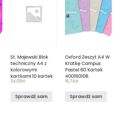
St. Majewski Blok
Oxford Zeszyt A4 W
techniczny A4 z
Kratkę Campus
kolorowymi
Pastel 60 Kartek
kartkami 10 kartek
400160108
34,08
zł
16,74
zł
10 sztuk mix
Sprawdź sam
Sprawdź sam