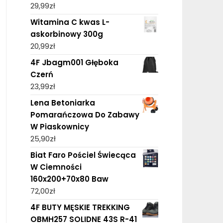
29,99
zł
Witamina C kwas L-
askorbinowy 300g
20,99
zł
4F Jbagm001 Głęboka
Czerń
23,99
zł
Lena Betoniarka
Pomarańczowa Do Zabawy
W Piaskownicy
25,90
zł
Biat Faro Pościel Świecąca
W Ciemności
160x200+70x80 Baw
72,00
zł
4F BUTY MĘSKIE TREKKING
OBMH257 SOLIDNE 43S R-41