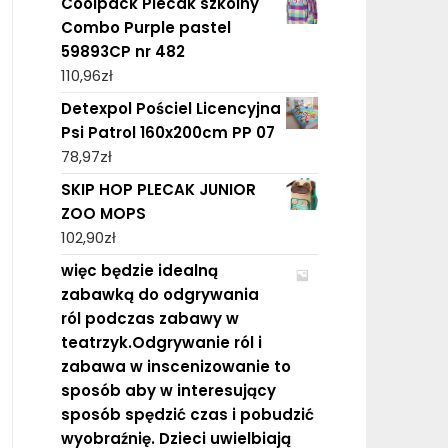
Coolpack Plecak szkolny
Combo Purple pastel
59893CP nr 482
110,96
zł
Detexpol Pościel Licencyjna
Psi Patrol 160x200cm PP 07
78,97
zł
SKIP HOP PLECAK JUNIOR
ZOO MOPS
102,90
zł
więc będzie idealną
zabawką do odgrywania
ról podczas zabawy w
teatrzyk.Odgrywanie ról i
zabawa w inscenizowanie to
sposób aby w interesujący
sposób spędzić czas i pobudzić
wyobraźnię. Dzieci uwielbiają