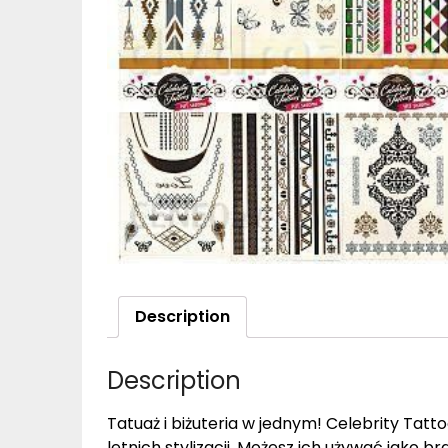
Description
Description
Tatuaż i biżuteria w jednym! Celebrity Tatt
letnich stylizacji. Możesz ich używać jako bra