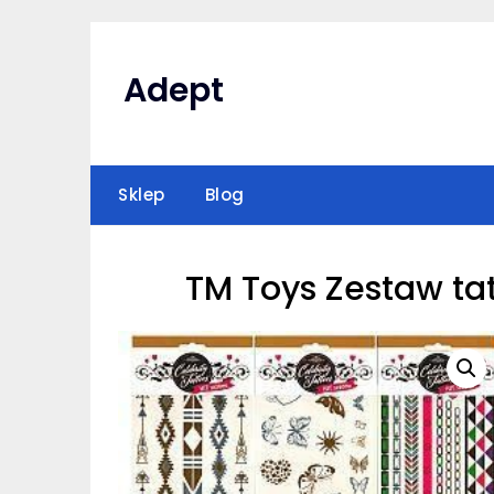
Skip
to
content
Adept
Sklep
Blog
TM Toys Zestaw ta