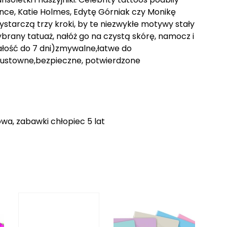
ce, Katie Holmes, Edytę Górniak czy Monikę
starczą trzy kroki, by te niezwykłe motywy stały
ybrany tatuaż, nałóż go na czystą skórę, namocz i
ałość do 7 dni)zmywalne,łatwe do
 gustowne,bezpieczne, potwierdzone
owa, zabawki chłopiec 5 lat