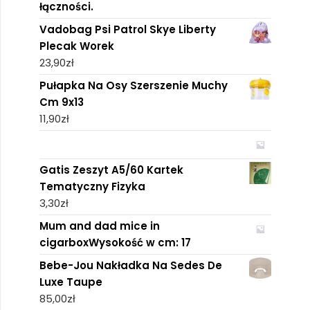
łączności.
Vadobag Psi Patrol Skye Liberty
Plecak Worek
23,90
zł
Pułapka Na Osy Szerszenie Muchy
Cm 9x13
11,90
zł
Gatis Zeszyt A5/60 Kartek
Tematyczny Fizyka
3,30
zł
Mum and dad mice in
cigarboxWysokość w cm: 17
Bebe-Jou Nakładka Na Sedes De
Luxe Taupe
85,00
zł