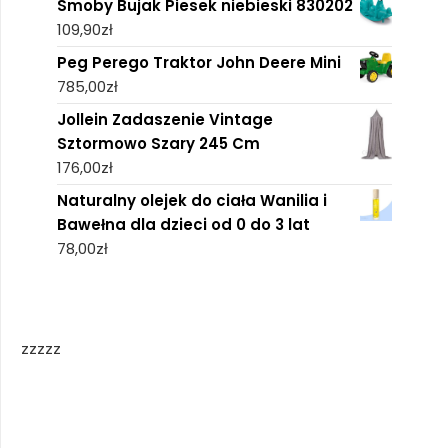
Smoby Bujak Piesek niebieski 830202
109,90
zł
Peg Perego Traktor John Deere Mini
785,00
zł
Jollein Zadaszenie Vintage
Sztormowo Szary 245 Cm
176,00
zł
Naturalny olejek do ciała Wanilia i
Bawełna dla dzieci od 0 do 3 lat
78,00
zł
zzzzz