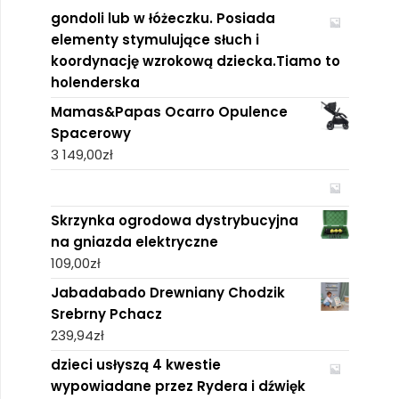
gondoli lub w łóżeczku. Posiada
elementy stymulujące słuch i
koordynację wzrokową dziecka.Tiamo to
holenderska
Mamas&Papas Ocarro Opulence
Spacerowy
3 149,00
zł
Skrzynka ogrodowa dystrybucyjna
na gniazda elektryczne
109,00
zł
Jabadabado Drewniany Chodzik
Srebrny Pchacz
239,94
zł
dzieci usłyszą 4 kwestie
wypowiadane przez Rydera i dźwięk