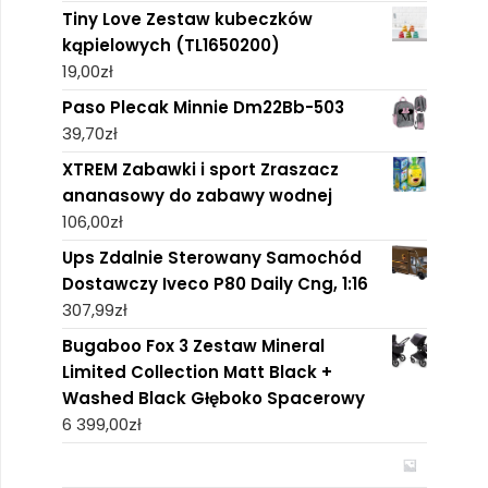
Tiny Love Zestaw kubeczków
kąpielowych (TL1650200)
19,00
zł
Paso Plecak Minnie Dm22Bb-503
39,70
zł
XTREM Zabawki i sport Zraszacz
ananasowy do zabawy wodnej
106,00
zł
Ups Zdalnie Sterowany Samochód
Dostawczy Iveco P80 Daily Cng, 1:16
307,99
zł
Bugaboo Fox 3 Zestaw Mineral
Limited Collection Matt Black +
Washed Black Głęboko Spacerowy
6 399,00
zł