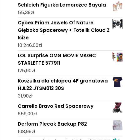
Schleich Figurka Lamorożec Bayala
55,39
zł
Cybex Priam Jewels Of Nature
Głęboko Spacerowy + Fotelik Cloud Z
Isize
10 246,00
zł
LOL Surprise OMG MOVIE MAGIC
STARLETTE 577911
125,90
zł
Koszulka dla chłopca 4F granatowa
HJL22 JTSM012 30S
31,90
zł
Carrello Bravo Red Spacerowy
659,00
zł
Derform Plecak Backup P82
108,99
zł