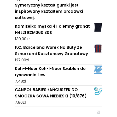
Symeryczny kształt gumki jest
inspirowany kształtem brodawki
sutkowej.
Kamizelka męska 4F ciemny granat
H4L21 BZM060 30S
130,00
zł
F.C. Barcelona Worek Na Buty Ze
Sznurkami Kasztanowy Granatowy
127,00
zł
Koh-I-Noor Koh-I-Noor Szablon do
rysowania Lew
7,48
zł
CANPOL BABIES ŁAŃCUSZEK DO
SMOCZKA SOWA NIEBIESKI (10/876)
7,86
zł