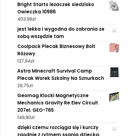
Bright Starts leżaczek siedzisko
Owieczka 10986
403,99
zł
jest lekka i wygodna do zabrania ze
sobą wszędzie tam
Coolpack Plecak Biznesowy Bolt
Różowy
127,94
zł
Astra Minecraft Survival Camp
Plecak Worek Szkolny Na Sznurkach
29,75
zł
Geomag Klocki Magnetyczne
Mechanics Gravity Re Elev Circuit
207el. GEO-765
149,90
zł
dzięki czemu rozciąga się i kurczy
zgodnie z rytmem ssania dziecka.