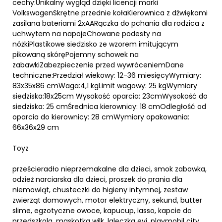
cechy:Unikalny wygląd dzięki licencji marki
VolkswagenSkrętne przednie kołaKierownica z dźwiękami
zasilana bateriami 2xAARączka do pchania dla rodzica z
uchwytem na napojeChowane podesty na
nóżkiPlastikowe siedzisko ze wzorem imitującym
pikowaną skóręPojemny schowek na
zabawkiZabezpieczenie przed wywróceniemDane
techniczne:Przedział wiekowy: 12-36 miesięcyWymiary:
83x35x86 cmWaga:4,1 kgLimit wagowy: 25 kgWymiary
siedziska:18x25cm Wysokość oparcia: 23cmWysokość do
siedziska: 25 cmŚrednica kierownicy: 18 cmOdległość od
oparcia do kierownicy: 28 cmWymiary opakowania:
66x36x29 cm
Toyz
prześcieradło nieprzemakalne dla dzieci, smok zabawka,
odzież narciarska dla dzieci, proszek do prania dla
niemowląt, chusteczki do higieny intymnej, zestaw
zwierząt domowych, motor elektryczny, sekund, butter
slime, egzotyczne owoce, kapucup, lasso, kapcie do
przedszkola, maskotka wilk, laleczka evi, playmobil city