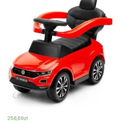
258,69
zł