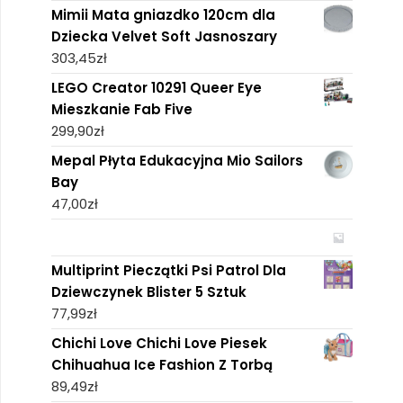
Mimii Mata gniazdko 120cm dla
Dziecka Velvet Soft Jasnoszary
303,45
zł
LEGO Creator 10291 Queer Eye
Mieszkanie Fab Five
299,90
zł
Mepal Płyta Edukacyjna Mio Sailors
Bay
47,00
zł
Multiprint Pieczątki Psi Patrol Dla
Dziewczynek Blister 5 Sztuk
77,99
zł
Chichi Love Chichi Love Piesek
Chihuahua Ice Fashion Z Torbą
89,49
zł