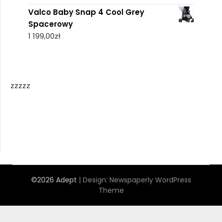
Valco Baby Snap 4 Cool Grey
Spacerowy
1 199,00
zł
zzzzz
©2026 Adept
| Design:
Newspaperly WordPress
Theme