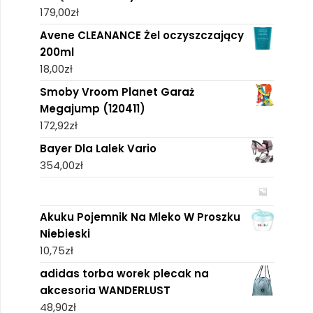
179,00
zł
Avene CLEANANCE Żel oczyszczający
200ml
18,00
zł
Smoby Vroom Planet Garaż
Megajump (120411)
172,92
zł
Bayer Dla Lalek Vario
354,00
zł
Akuku Pojemnik Na Mleko W Proszku
Niebieski
10,75
zł
adidas torba worek plecak na
akcesoria WANDERLUST
48,90
zł