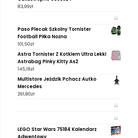
83,99
zł
Paso Plecak Szkolny Tornister
Football Piłka Nożna
101,50
zł
Astra Tornister Z Kotkiem Ultra Lekki
Astrabag Pinky Kitty As2
145,18
zł
Multistore Jeździk Pchacz Autko
Mercedes
261,80
zł
LEGO Star Wars 75184 Kalendarz
Adwentowy