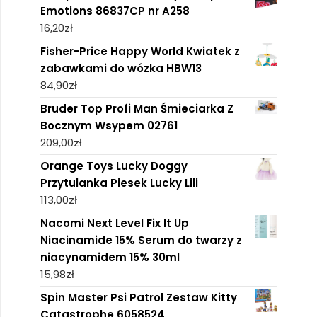
Emotions 86837CP nr A258
16,20
zł
Fisher-Price Happy World Kwiatek z
zabawkami do wózka HBW13
84,90
zł
Bruder Top Profi Man Śmieciarka Z
Bocznym Wsypem 02761
209,00
zł
Orange Toys Lucky Doggy
Przytulanka Piesek Lucky Lili
113,00
zł
Nacomi Next Level Fix It Up
Niacinamide 15% Serum do twarzy z
niacynamidem 15% 30ml
15,98
zł
Spin Master Psi Patrol Zestaw Kitty
Catastrophe 6058524