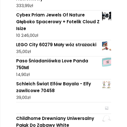
333,99
zł
Cybex Priam Jewels Of Nature
Głęboko Spacerowy + Fotelik Cloud Z
Isize
10 246,00
zł
LEGO City 60279 Mały wóz strażacki
35,00
zł
Paso Śniadaniówka Love Panda
750Ml
14,90
zł
Schleich Świat Elfów Bayala - Elfy
zawilcowe 70458
39,00
zł
Childhome Drewniany Uniwersalny
Pałąk Do Zabawy White