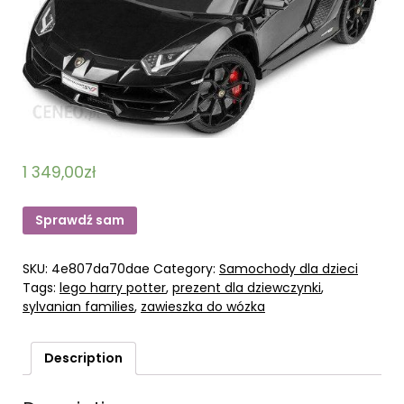
1 349,00
zł
Sprawdź sam
SKU:
4e807da70dae
Category:
Samochody dla dzieci
Tags:
lego harry potter
,
prezent dla dziewczynki
,
sylvanian families
,
zawieszka do wózka
Description