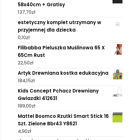
58x40cm + Gratisy
137,70
zł
estetyczny komplet utrzymany w
przyjemnej dla dziecka
0,10
zł
Filibabba Pieluszka Muślinowa 65 X
65Cm Rust
22,50
zł
Artyk Drewniana kostka edukacyjna
184,15
zł
Kids Concept Pchacz Drewniany
Gwiazdki 412631
189,00
zł
Mattel Boomco Rzutki Smart Stick 16
Szt. Zielone Bbr43 Y8621
4,90
zł