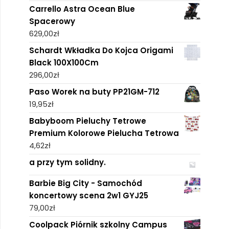
Carrello Astra Ocean Blue
Spacerowy
629,00
zł
Schardt Wkładka Do Kojca Origami
Black 100X100Cm
296,00
zł
Paso Worek na buty PP21GM-712
19,95
zł
Babyboom Pieluchy Tetrowe
Premium Kolorowe Pielucha Tetrowa
4,62
zł
a przy tym solidny.
Barbie Big City - Samochód
koncertowy scena 2w1 GYJ25
79,00
zł
Coolpack Piórnik szkolny Campus