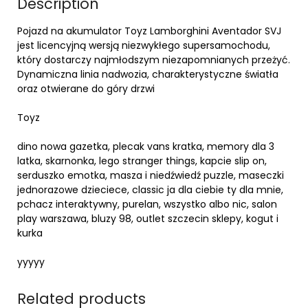
Description
Pojazd na akumulator Toyz Lamborghini Aventador SVJ
jest licencyjną wersją niezwykłego supersamochodu,
który dostarczy najmłodszym niezapomnianych przeżyć.
Dynamiczna linia nadwozia, charakterystyczne światła
oraz otwierane do góry drzwi
Toyz
dino nowa gazetka, plecak vans kratka, memory dla 3
latka, skarnonka, lego stranger things, kapcie slip on,
serduszko emotka, masza i niedźwiedź puzzle, maseczki
jednorazowe dzieciece, classic ja dla ciebie ty dla mnie,
pchacz interaktywny, purelan, wszystko albo nic, salon
play warszawa, bluzy 98, outlet szczecin sklepy, kogut i
kurka
yyyyy
Related products