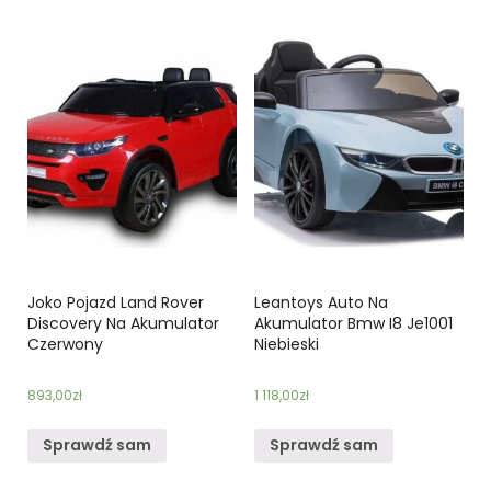
Joko Pojazd Land Rover
Leantoys Auto Na
Discovery Na Akumulator
Akumulator Bmw I8 Je1001
Czerwony
Niebieski
893,00
zł
1 118,00
zł
Sprawdź sam
Sprawdź sam