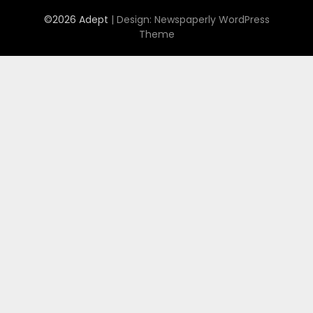
©2026 Adept
| Design:
Newspaperly WordPress
Theme