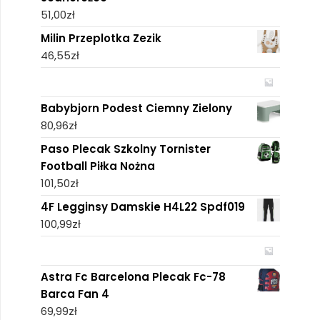
51,00
zł
Milin Przeplotka Zezik
46,55
zł
Babybjorn Podest Ciemny Zielony
80,96
zł
Paso Plecak Szkolny Tornister
Football Piłka Nożna
101,50
zł
4F Legginsy Damskie H4L22 Spdf019
100,99
zł
Astra Fc Barcelona Plecak Fc-78
Barca Fan 4
69,99
zł