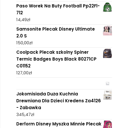
Paso Worek Na Buty Football Pp22Fl-
712
14,49
zł
Samsonite Plecak Disney Ultimate
2.0 S
150,00
zł
Coolpack Plecak szkolny Spiner
Termic Badges Boys Black 80271CP
C01152
127,00
zł
Jokomisiada Duża Kuchnia
Drewniana Dla Dzieci Kredens Za4126
- Zabawka
345,47
zł
Derform Disney Myszka Minnie Plecak