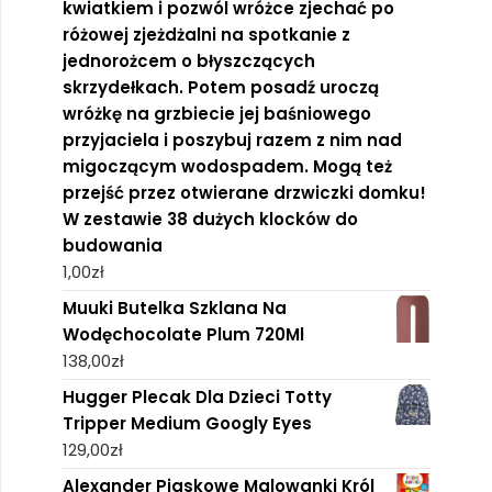
kwiatkiem i pozwól wróżce zjechać po
różowej zjeżdżalni na spotkanie z
jednorożcem o błyszczących
skrzydełkach. Potem posadź uroczą
wróżkę na grzbiecie jej baśniowego
przyjaciela i poszybuj razem z nim nad
migoczącym wodospadem. Mogą też
przejść przez otwierane drzwiczki domku!
W zestawie 38 dużych klocków do
budowania
1,00
zł
Muuki Butelka Szklana Na
Wodęchocolate Plum 720Ml
138,00
zł
Hugger Plecak Dla Dzieci Totty
Tripper Medium Googly Eyes
129,00
zł
Alexander Piaskowe Malowanki Król