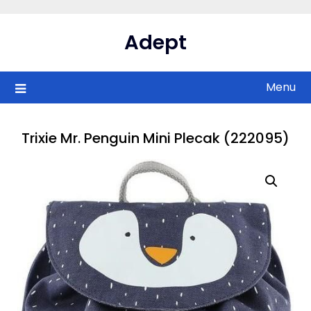
Skip
to
Adept
content
Menu
Trixie Mr. Penguin Mini Plecak (222095)