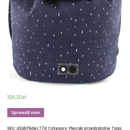
106,20
zł
Sprawdź sam
SKU:
d2abf9dec77d
Category:
Plecaki przedszkolne
Tags: