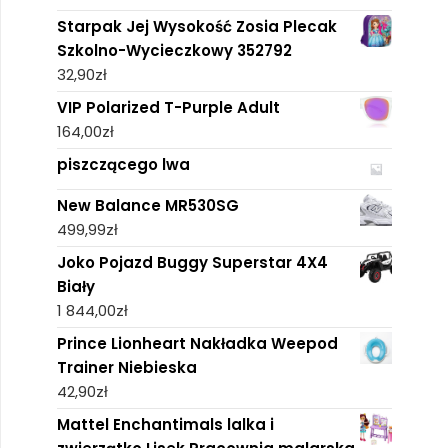
Starpak Jej Wysokość Zosia Plecak
Szkolno-Wycieczkowy 352792
32,90
zł
VIP Polarized T-Purple Adult
164,00
zł
piszczącego lwa
New Balance MR530SG
499,99
zł
Joko Pojazd Buggy Superstar 4X4
Biały
1 844,00
zł
Prince Lionheart Nakładka Weepod
Trainer Niebieska
42,90
zł
Mattel Enchantimals lalka i