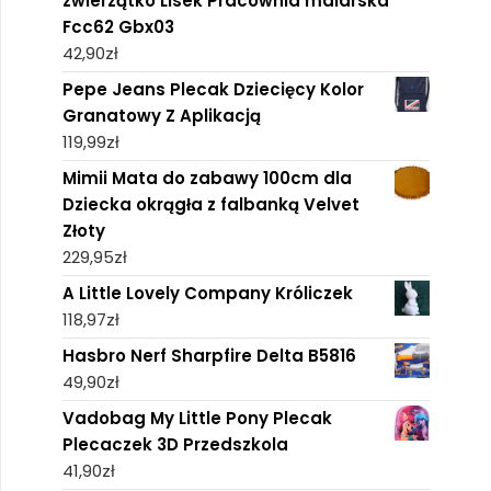
zwierzątko Lisek Pracownia malarska
Fcc62 Gbx03
42,90
zł
Pepe Jeans Plecak Dziecięcy Kolor
Granatowy Z Aplikacją
119,99
zł
Mimii Mata do zabawy 100cm dla
Dziecka okrągła z falbanką Velvet
Złoty
229,95
zł
A Little Lovely Company Króliczek
118,97
zł
Hasbro Nerf Sharpfire Delta B5816
49,90
zł
Vadobag My Little Pony Plecak
Plecaczek 3D Przedszkola
41,90
zł