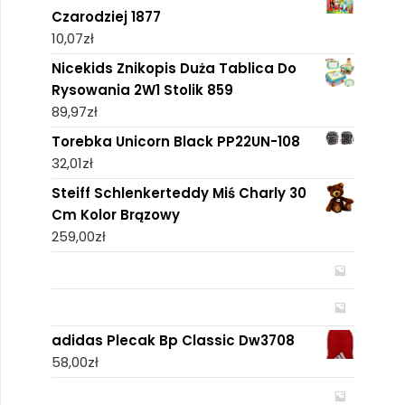
Czarodziej 1877
10,07
zł
Nicekids Znikopis Duża Tablica Do
Rysowania 2W1 Stolik 859
89,97
zł
Torebka Unicorn Black PP22UN-108
32,01
zł
Steiff Schlenkerteddy Miś Charly 30
Cm Kolor Brązowy
259,00
zł
adidas Plecak Bp Classic Dw3708
58,00
zł