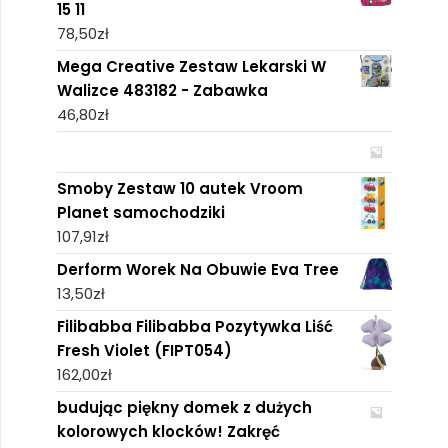
15 11
78,50
zł
Mega Creative Zestaw Lekarski W
Walizce 483182 - Zabawka
46,80
zł
Smoby Zestaw 10 autek Vroom
Planet samochodziki
107,91
zł
Derform Worek Na Obuwie Eva Tree
13,50
zł
Filibabba Filibabba Pozytywka Liść
Fresh Violet (FIPT054)
162,00
zł
budując piękny domek z dużych
kolorowych klocków! Zakręć