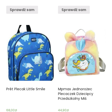
Sprawdź sam
Sprawdź sam
Prêt Plecak Little Smile
Mpmax Jednorożec
Plecaczek Dziecięcy
Przedszkolny Miś
68,00
zł
44,90
zł