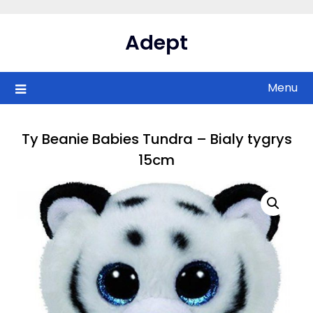
Skip
to
Adept
content
Menu
Ty Beanie Babies Tundra – Bialy tygrys
15cm