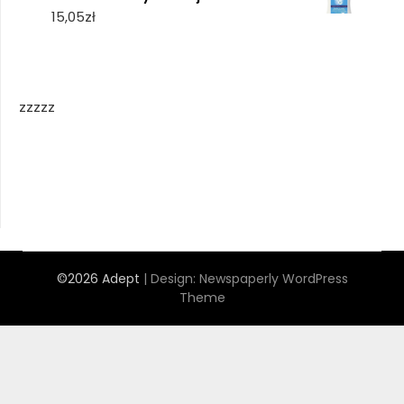
15,05
zł
zzzzz
©2026 Adept
| Design:
Newspaperly WordPress
Theme