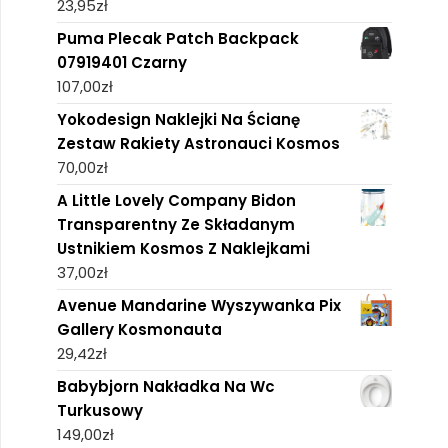
23,95
zł
Puma Plecak Patch Backpack
07919401 Czarny
107,00
zł
Yokodesign Naklejki Na Ścianę
Zestaw Rakiety Astronauci Kosmos
70,00
zł
A Little Lovely Company Bidon
Transparentny Ze Składanym
Ustnikiem Kosmos Z Naklejkami
37,00
zł
Avenue Mandarine Wyszywanka Pix
Gallery Kosmonauta
29,42
zł
Babybjorn Nakładka Na Wc
Turkusowy
149,00
zł