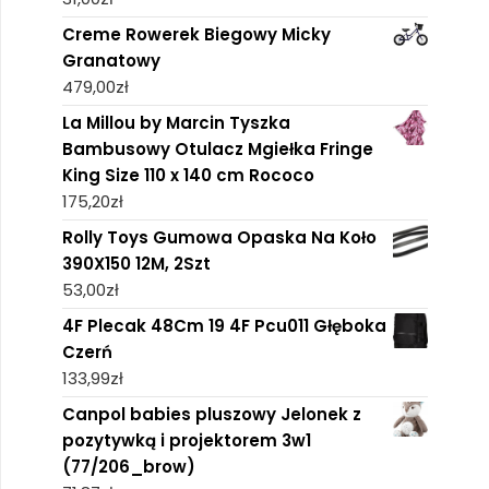
Creme Rowerek Biegowy Micky
Granatowy
479,00
zł
La Millou by Marcin Tyszka
Bambusowy Otulacz Mgiełka Fringe
King Size 110 x 140 cm Rococo
175,20
zł
Rolly Toys Gumowa Opaska Na Koło
390X150 12M, 2Szt
53,00
zł
4F Plecak 48Cm 19 4F Pcu011 Głęboka
Czerń
133,99
zł
Canpol babies pluszowy Jelonek z
pozytywką i projektorem 3w1
(77/206_brow)