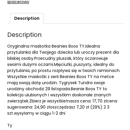
spacerowy
Description
Description
Oryginalna maskotka Beanies Boos TY.Idealna
przytulanka dla Twojego dziecka lub uroczy prezent dla
bliskiej osoby.Przecudny pluszak, który oczarowuje
swoimi dużymi oczami.Mięciutki, puszysty, idealny do
przytulania, po prostu rozpływa się w twoich ramionach.
Wszystkie maskotki z serii Beanies Boos TY na metce
mają swoją datę urodzin. Tygrysek Tundra swoje
urodziny obchodzi 29 listopada.Beanie Boos TY to
kolekcja ulubionych i wszystkim doskonale znanych
zwierzątek.Zbierz je wszystkie!nasza cena: 17,70 złcena
sugerowana: 24,90 złoszczędzasz 7,20 zł (29%) 2 3
szt.wysyłamy w ciągu 1-2 dni
Ty