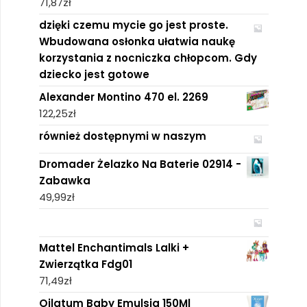
71,87
zł
dzięki czemu mycie go jest proste.
Wbudowana osłonka ułatwia naukę
korzystania z nocniczka chłopcom. Gdy
dziecko jest gotowe
Alexander Montino 470 el. 2269
122,25
zł
również dostępnymi w naszym
Dromader Żelazko Na Baterie 02914 -
Zabawka
49,99
zł
Mattel Enchantimals Lalki +
Zwierzątka Fdg01
71,49
zł
Oilatum Baby Emulsja 150Ml