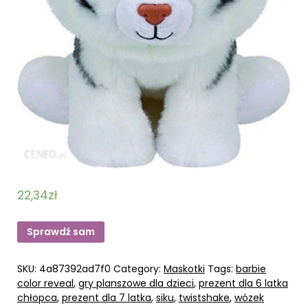
22,34
zł
Sprawdź sam
SKU:
4a87392ad7f0
Category:
Maskotki
Tags:
barbie
color reveal
,
gry planszowe dla dzieci
,
prezent dla 6 latka
chłopca
,
prezent dla 7 latka
,
siku
,
twistshake
,
wózek