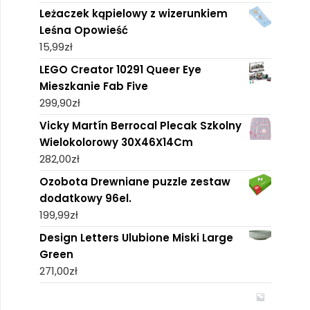
Leżaczek kąpielowy z wizerunkiem
Leśna Opowieść
15,99
zł
LEGO Creator 10291 Queer Eye
Mieszkanie Fab Five
299,90
zł
Vicky Martín Berrocal Plecak Szkolny
Wielokolorowy 30X46X14Cm
282,00
zł
Ozobota Drewniane puzzle zestaw
dodatkowy 96el.
199,99
zł
Design Letters Ulubione Miski Large
Green
271,00
zł