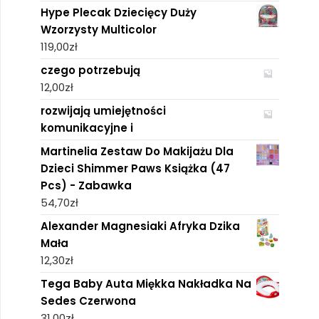
Hype Plecak Dziecięcy Duży
Wzorzysty Multicolor
119,00
zł
czego potrzebują
12,00
zł
rozwijają umiejętności
komunikacyjne i
Martinelia Zestaw Do Makijażu Dla
Dzieci Shimmer Paws Książka (47
Pcs) - Zabawka
54,70
zł
Alexander Magnesiaki Afryka Dzika
Mała
12,30
zł
Tega Baby Auta Miękka Nakładka Na
Sedes Czerwona
31,00
zł