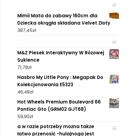
Mimii Mata do zabawy 160cm dla
Dziecka okrągła składana Velvet Złoty
387,45
zł
M&Z Piesek Interaktywny W Różowej
Sukience
71,78
zł
Hasbro My Little Pony : Megapak Do
Kolekcjonowania E5323
46,48
zł
Hot Wheels Premium Boulevard 66
Pontiac Gto (GRM02 GJT68)
59,90
zł
a w razie potrzeby można także
łatwo przenosić -hulajnoga jest