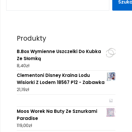
Szuka
Produkty
B.Box Wymienne Uszczelki Do Kubka
Ze Słomką
8,40
zł
Clementoni Disney Kraina Lodu
Wisiorki Z Lodem 18567 P12 - Zabawka
21,19
zł
Moos Worek Na Buty Ze Sznurkami
Paradise
119,00
zł