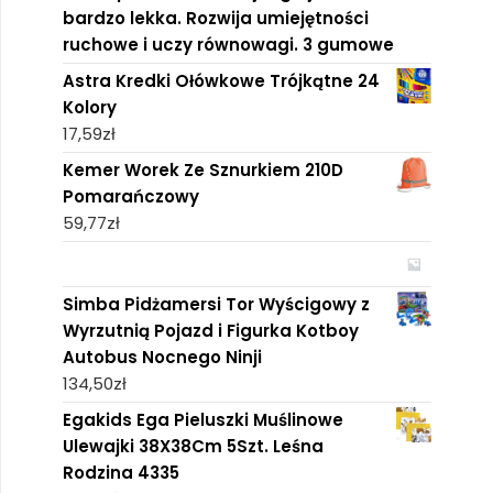
bardzo lekka. Rozwija umiejętności
ruchowe i uczy równowagi. 3 gumowe
Astra Kredki Ołówkowe Trójkątne 24
Kolory
17,59
zł
Kemer Worek Ze Sznurkiem 210D
Pomarańczowy
59,77
zł
Simba Pidżamersi Tor Wyścigowy z
Wyrzutnią Pojazd i Figurka Kotboy
Autobus Nocnego Ninji
134,50
zł
Egakids Ega Pieluszki Muślinowe
Ulewajki 38X38Cm 5Szt. Leśna
Rodzina 4335