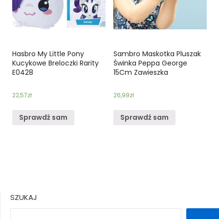
Hasbro My Little Pony
Sambro Maskotka Pluszak
Kucykowe Breloczki Rarity
Świnka Peppa George
E0428
15Cm Zawieszka
22,57
zł
26,99
zł
Sprawdź sam
Sprawdź sam
SZUKAJ