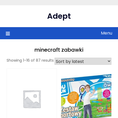
Skip
to
Adept
content
Menu
minecraft zabawki
Showing 1–16 of 87 results