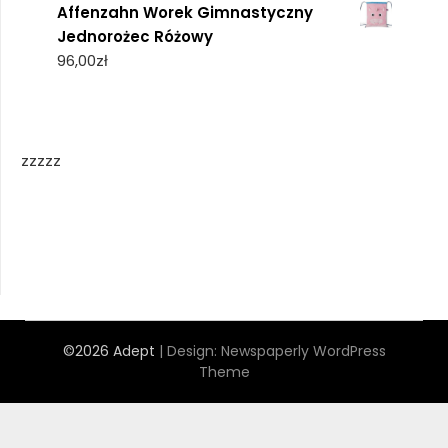
Affenzahn Worek Gimnastyczny
Jednorożec Różowy
96,00
zł
zzzzz
©2026 Adept
| Design:
Newspaperly WordPress
Theme