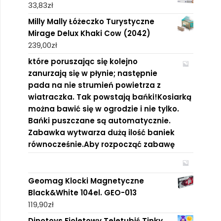
33,83
zł
Milly Mally Łóżeczko Turystyczne
Mirage Delux Khaki Cow (2042)
239,00
zł
które poruszając się kolejno
zanurzają się w płynie; następnie
pada na nie strumień powietrza z
wiatraczka. Tak powstają bańki!Kosiarką
można bawić się w ogrodzie i nie tylko.
Bańki puszczane są automatycznie.
Zabawka wytwarza dużą ilość baniek
równocześnie.Aby rozpocząć zabawę
Geomag Klocki Magnetyczne
Black&White 104el. GEO-013
119,90
zł
Dinotoys Fioletowy Teletubiś Tinky