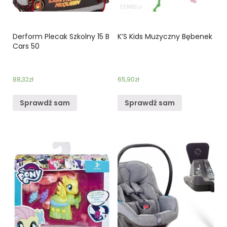
Derform Plecak Szkolny 15 B
K’S Kids Muzyczny Bębenek
Cars 50
88,32
zł
65,90
zł
Sprawdź sam
Sprawdź sam