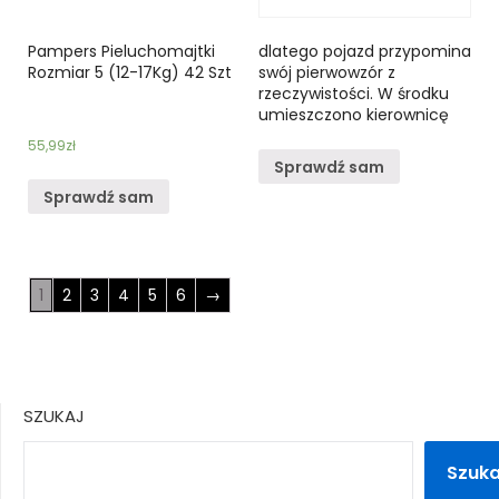
Pampers Pieluchomajtki
dlatego pojazd przypomina
Rozmiar 5 (12-17Kg) 42 Szt
swój pierwowzór z
rzeczywistości. W środku
umieszczono kierownicę
55,99
zł
Sprawdź sam
Sprawdź sam
1
2
3
4
5
6
→
SZUKAJ
Szuka