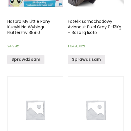
Hasbro My Little Pony
Fotelik samochodowy
Kucyki Na Wybiegu
Avionaut Pixel Grey 0-13Kg
Fluttershy B8810
+ Baza Iq Isofix
24,99
zł
1 649,00
zł
Sprawdź sam
Sprawdź sam