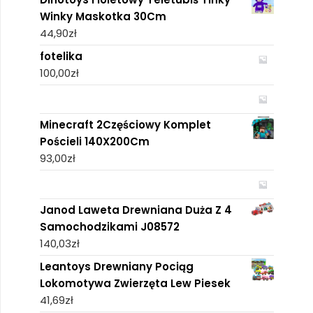
Winky Maskotka 30Cm
44,90
zł
fotelika
100,00
zł
Minecraft 2Częściowy Komplet
Pościeli 140X200Cm
93,00
zł
Janod Laweta Drewniana Duża Z 4
Samochodzikami J08572
140,03
zł
Leantoys Drewniany Pociąg
Lokomotywa Zwierzęta Lew Piesek
41,69
zł