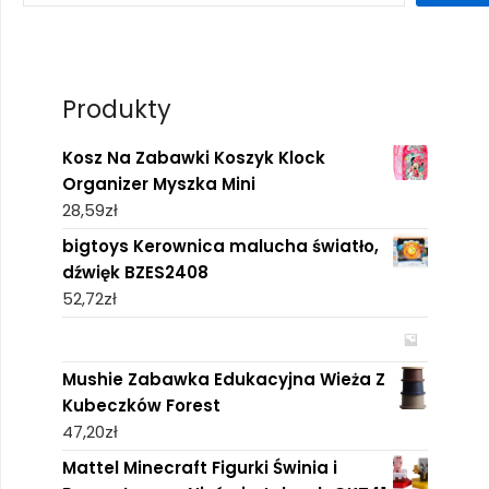
Produkty
Kosz Na Zabawki Koszyk Klock
Organizer Myszka Mini
28,59
zł
bigtoys Kerownica malucha światło,
dźwięk BZES2408
52,72
zł
Mushie Zabawka Edukacyjna Wieża Z
Kubeczków Forest
47,20
zł
Mattel Minecraft Figurki Świnia i