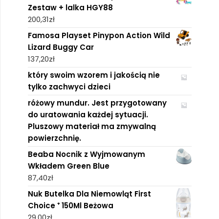
Zestaw + lalka HGY88
200,31
zł
Famosa Playset Pinypon Action Wild
Lizard Buggy Car
137,20
zł
który swoim wzorem i jakością nie
tylko zachwyci dzieci
różowy mundur. Jest przygotowany
do uratowania każdej sytuacji.
Pluszowy materiał ma zmywalną
powierzchnię.
Beaba Nocnik z Wyjmowanym
Wkładem Green Blue
87,40
zł
Nuk Butelka Dla Niemowląt First
Choice ⁺ 150Ml Beżowa
29,00
zł