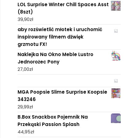
LOL Surprise Winter Chill Spaces Asst
(8szt)
39,90
zł
aby rozświetlić młotek i uruchomić
inspirowany filmem dźwięk
grzmotu FX!
Naklejka Na Okno Meble Lustro
Jednorożec Pony
27,00
zł
MGA Poopsie Slime Surprise Koopsie
343246
29,99
zł
B.Box Snackbox Pojemnik Na
Przekąski Passion Splash
44,95
zł