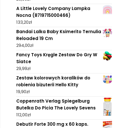
A Little Lovely Company Lampka
Nocna (8719715000466)
133,20
zł
Bandai Lalka Baby Ksimerito Ternulia
Reloaded 19 Cm
294,00
zł
Fancy Toys Kręgle Zestaw Do Gry W
Siatce
29,99
zł
Zestaw kolorowych koralików do
robienia biżuterii Hello Kitty
19,90
zł
Coppenrath Verlag Spiegelburg
Butelka Do Picia The Lovely Sevens
112,00
zł
Debutir Forte 300 mg x 60 kaps.