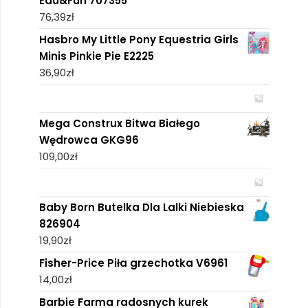
Edu&Fun 707355
76,39
zł
Hasbro My Little Pony Equestria Girls
Minis Pinkie Pie E2225
36,90
zł
Mega Construx Bitwa Białego
Wędrowca GKG96
109,00
zł
Baby Born Butelka Dla Lalki Niebieska
826904
19,90
zł
Fisher-Price Piła grzechotka V6961
14,00
zł
Barbie Farma radosnych kurek