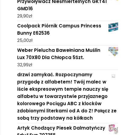
Przywoływacz Nieśmiertelnych GKT41
GMD16
29,90
zł
Coolpack Piórnik Campus Princess
Bunny E62536
25,00
zł
Weber Pielucha Bawełniana Muślin
Lux 70X80 Dla Chłopca 5Szt.
32,99
zł
drzwi zamykać. Rozpoczynamy
przygodę z alfabetem! Twój malec w
iście ekspresowym tempie nauczy się
alfabetu w towarzystwie przyjaznego
kolorowego Pociągu ABC z klocków
zdobionymi literkami od A do Z! Połącz ze
sobą trzy podstawy na kółkach
Artyk Chodzący Piesek Dalmatyńczy