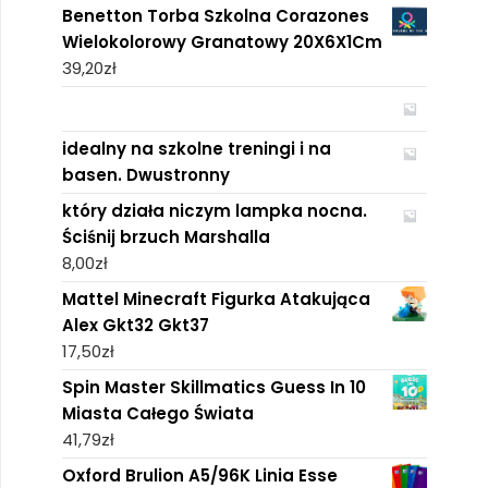
Benetton Torba Szkolna Corazones
Wielokolorowy Granatowy 20X6X1Cm
39,20
zł
idealny na szkolne treningi i na
basen. Dwustronny
który działa niczym lampka nocna.
Ściśnij brzuch Marshalla
8,00
zł
Mattel Minecraft Figurka Atakująca
Alex Gkt32 Gkt37
17,50
zł
Spin Master Skillmatics Guess In 10
Miasta Całego Świata
41,79
zł
Oxford Brulion A5/96K Linia Esse