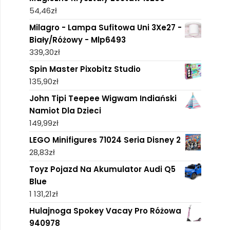
54,46
zł
Milagro - Lampa Sufitowa Uni 3Xe27 -
Biały/Różowy - Mlp6493
339,30
zł
Spin Master Pixobitz Studio
135,90
zł
John Tipi Teepee Wigwam Indiański
Namiot Dla Dzieci
149,99
zł
LEGO Minifigures 71024 Seria Disney 2
28,83
zł
Toyz Pojazd Na Akumulator Audi Q5
Blue
1 131,21
zł
Hulajnoga Spokey Vacay Pro Różowa
940978