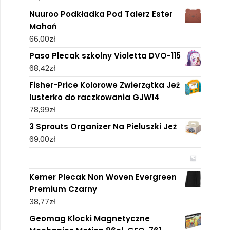
Nuuroo Podkładka Pod Talerz Ester
Mahoń
66,00
zł
Paso Plecak szkolny Violetta DVO-115
68,42
zł
Fisher-Price Kolorowe Zwierzątka Jeż
lusterko do raczkowania GJW14
78,99
zł
3 Sprouts Organizer Na Pieluszki Jeż
69,00
zł
Kemer Plecak Non Woven Evergreen
Premium Czarny
38,77
zł
Geomag Klocki Magnetyczne