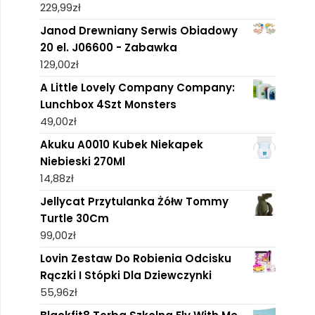
229,99
zł
Janod Drewniany Serwis Obiadowy
20 el. J06600 - Zabawka
129,00
zł
A Little Lovely Company Company:
Lunchbox 4Szt Monsters
49,00
zł
Akuku A0010 Kubek Niekapek
Niebieski 270Ml
14,88
zł
Jellycat Przytulanka Żółw Tommy
Turtle 30Cm
99,00
zł
Lovin Zestaw Do Robienia Odcisku
Rączki I Stópki Dla Dziewczynki
55,96
zł