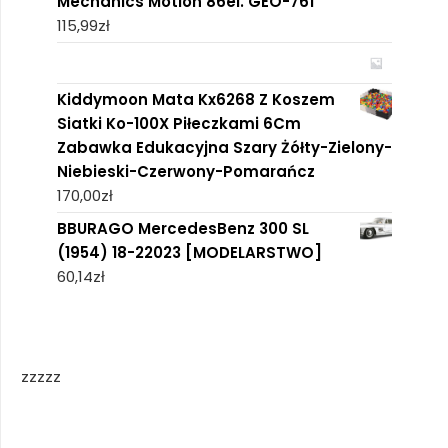
Mechanics Motion 86el. GEO-761
115,99
zł
Kiddymoon Mata Kx6268 Z Koszem
Siatki Ko-100X Piłeczkami 6Cm
Zabawka Edukacyjna Szary Żółty-Zielony-
Niebieski-Czerwony-Pomarańcz
170,00
zł
BBURAGO MercedesBenz 300 SL
(1954) 18-22023 [MODELARSTWO]
60,14
zł
zzzzz