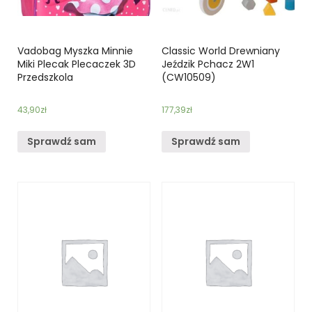
Vadobag Myszka Minnie
Classic World Drewniany
Miki Plecak Plecaczek 3D
Jeździk Pchacz 2W1
Przedszkola
(CW10509)
43,90
zł
177,39
zł
Sprawdź sam
Sprawdź sam