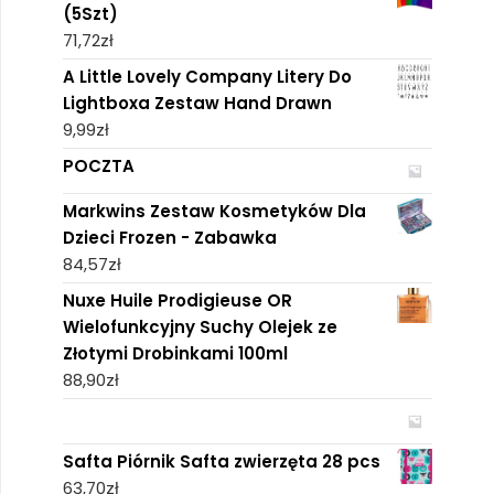
(5Szt)
71,72
zł
A Little Lovely Company Litery Do
Lightboxa Zestaw Hand Drawn
9,99
zł
POCZTA
Markwins Zestaw Kosmetyków Dla
Dzieci Frozen - Zabawka
84,57
zł
Nuxe Huile Prodigieuse OR
Wielofunkcyjny Suchy Olejek ze
Złotymi Drobinkami 100ml
88,90
zł
Safta Piórnik Safta zwierzęta 28 pcs
63,70
zł