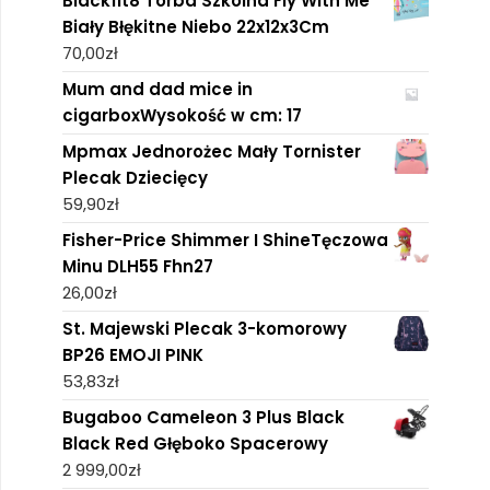
Blackfit8 Torba Szkolna Fly With Me
Biały Błękitne Niebo 22x12x3Cm
70,00
zł
Mum and dad mice in
cigarboxWysokość w cm: 17
Mpmax Jednorożec Mały Tornister
Plecak Dziecięcy
59,90
zł
Fisher-Price Shimmer I ShineTęczowa
Minu DLH55 Fhn27
26,00
zł
St. Majewski Plecak 3-komorowy
BP26 EMOJI PINK
53,83
zł
Bugaboo Cameleon 3 Plus Black
Black Red Głęboko Spacerowy
2 999,00
zł