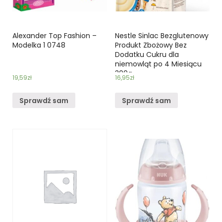
Alexander Top Fashion –
Nestle Sinlac Bezglutenowy
Modelka 1 0748
Produkt Zbożowy Bez
Dodatku Cukru dla
niemowląt po 4 Miesiącu
300g
19,59
zł
16,95
zł
Sprawdź sam
Sprawdź sam