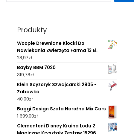
Produkty
Woopie Drewniane Klocki Do
Nawlekania Zwierzęta Farma 13 El.
28,97
zł
Bayby BBM 7020
319,78
zł
Klein Scyzoryk Szwajcarski 2805 -
Zabawka
40,00
zł
Baggi Design Szafa Narożna Mix Cars
1 699,00
zł
Clementoni Disney Kraina Lodu 2
Magiczne Kryształy Zestaw 15296