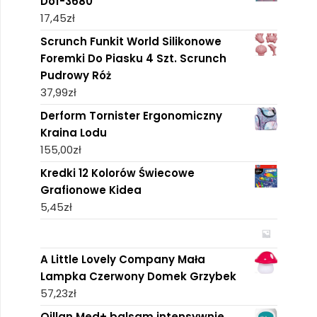
Dof-3680
17,45
zł
Scrunch Funkit World Silikonowe
Foremki Do Piasku 4 Szt. Scrunch
Pudrowy Róż
37,99
zł
Derform Tornister Ergonomiczny
Kraina Lodu
155,00
zł
Kredki 12 Kolorów Świecowe
Grafionowe Kidea
5,45
zł
A Little Lovely Company Mała
Lampka Czerwony Domek Grzybek
57,23
zł
Oillan Med+ balsam intensywnie