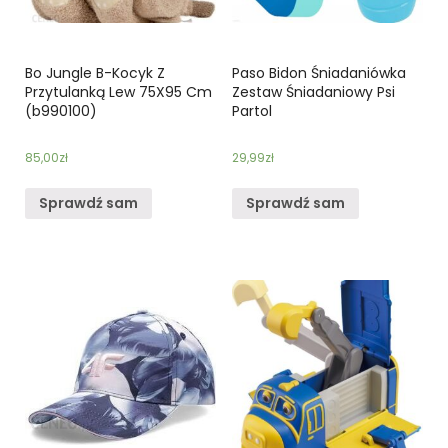
Bo Jungle B-Kocyk Z
Paso Bidon Śniadaniówka
Przytulanką Lew 75X95 Cm
Zestaw Śniadaniowy Psi
(b990100)
Partol
85,00
zł
29,99
zł
Sprawdź sam
Sprawdź sam