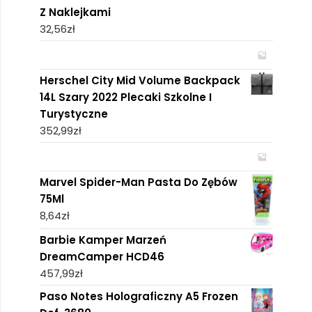
Z Naklejkami
32,56
zł
Herschel City Mid Volume Backpack
14L Szary 2022 Plecaki Szkolne I
Turystyczne
352,99
zł
Marvel Spider-Man Pasta Do Zębów
75Ml
8,64
zł
Barbie Kamper Marzeń
DreamCamper HCD46
457,99
zł
Paso Notes Holograficzny A5 Frozen