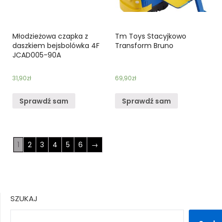
Młodzieżowa czapka z
Tm Toys Stacyjkowo
daszkiem bejsbolówka 4F
Transform Bruno
JCAD005-90A
31,90
zł
69,90
zł
Sprawdź sam
Sprawdź sam
1
2
3
4
5
6
→
SZUKAJ