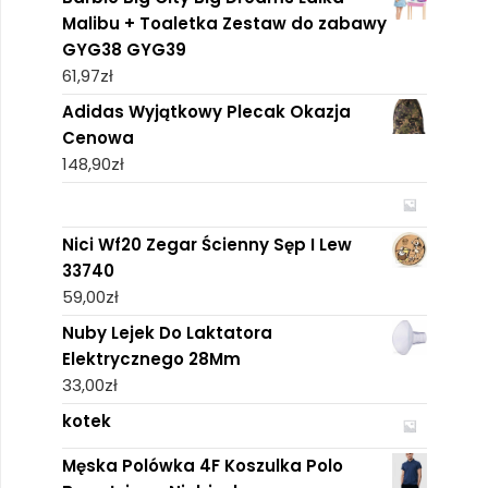
Malibu + Toaletka Zestaw do zabawy
GYG38 GYG39
61,97
zł
Adidas Wyjątkowy Plecak Okazja
Cenowa
148,90
zł
Nici Wf20 Zegar Ścienny Sęp I Lew
33740
59,00
zł
Nuby Lejek Do Laktatora
Elektrycznego 28Mm
33,00
zł
kotek
Męska Polówka 4F Koszulka Polo