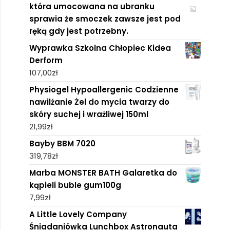
która umocowana na ubranku
sprawia że smoczek zawsze jest pod
ręką gdy jest potrzebny.
Wyprawka Szkolna Chłopiec Kidea
Derform
107,00
zł
Physiogel Hypoallergenic Codzienne
nawilżanie Żel do mycia twarzy do
skóry suchej i wrażliwej 150ml
21,99
zł
Bayby BBM 7020
319,78
zł
Marba MONSTER BATH Galaretka do
kąpieli buble gum100g
7,99
zł
A Little Lovely Company
Śniadaniówka Lunchbox Astronauta