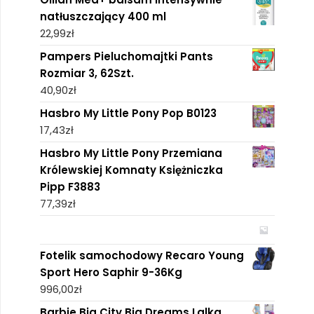
natłuszczający 400 ml
22,99
zł
Pampers Pieluchomajtki Pants
Rozmiar 3, 62Szt.
40,90
zł
Hasbro My Little Pony Pop B0123
17,43
zł
Hasbro My Little Pony Przemiana
Królewskiej Komnaty Księżniczka
Pipp F3883
77,39
zł
Fotelik samochodowy Recaro Young
Sport Hero Saphir 9-36Kg
996,00
zł
Barbie Big City Big Dreams Lalka