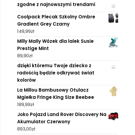
zgodne z najnowszymi trendami
Coolpack Plecak Szkolny Ombre
Gradient Grey Czarny
149,99
zł
Milly Mally Wózek dla lalek Susie
Prestige Mint
89,90
zł
dzięki któremu Twoje dziecko z
radością będzie odkrywać świat
kolorów
La Millou Bambusowy Otulacz
Mgiełka Fringe King Size Beebee
189,99
zł
Joko Pojazd Land Rover Discovery Na
Akumulator Czerwony
893,00
zł