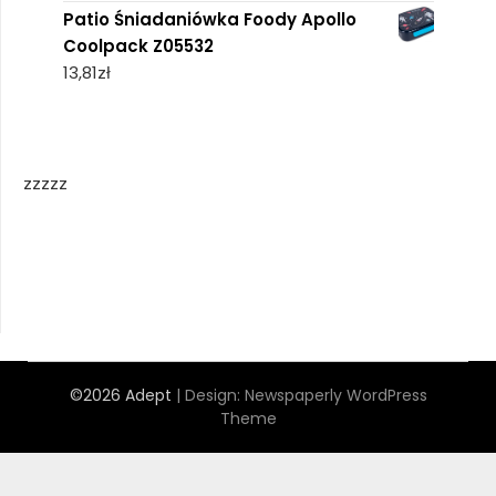
Patio Śniadaniówka Foody Apollo
Coolpack Z05532
13,81
zł
zzzzz
©2026 Adept
| Design:
Newspaperly WordPress
Theme