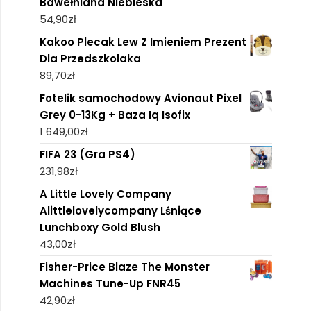
Bawełniana Niebieska
54,90
zł
Kakoo Plecak Lew Z Imieniem Prezent
Dla Przedszkolaka
89,70
zł
Fotelik samochodowy Avionaut Pixel
Grey 0-13Kg + Baza Iq Isofix
1 649,00
zł
FIFA 23 (Gra PS4)
231,98
zł
A Little Lovely Company
Alittlelovelycompany Lśniące
Lunchboxy Gold Blush
43,00
zł
Fisher-Price Blaze The Monster
Machines Tune-Up FNR45
42,90
zł