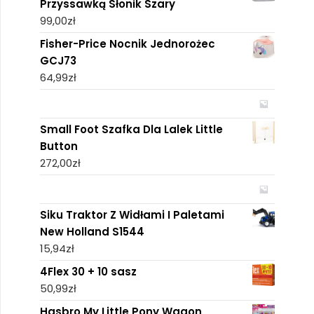
Przyssawką Słonik Szary
99,00
zł
Fisher-Price Nocnik Jednorożec
GCJ73
64,99
zł
Small Foot Szafka Dla Lalek Little
Button
272,00
zł
Siku Traktor Z Widłami I Paletami
New Holland S1544
15,94
zł
4Flex 30 + 10 sasz
50,99
zł
Hasbro My Little Pony Wagon