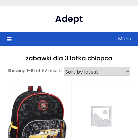
Skip
to
Adept
content
Menu
zabawki dla 3 latka chłopca
Showing 1–16 of 82 results