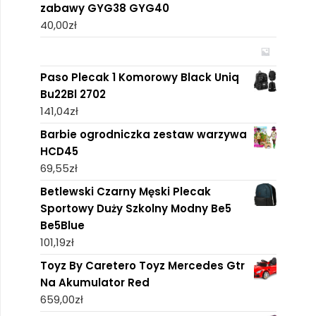
zabawy GYG38 GYG40
40,00
zł
Paso Plecak 1 Komorowy Black Uniq
Bu22Bl 2702
141,04
zł
Barbie ogrodniczka zestaw warzywa
HCD45
69,55
zł
Betlewski Czarny Męski Plecak
Sportowy Duży Szkolny Modny Be5
Be5Blue
101,19
zł
Toyz By Caretero Toyz Mercedes Gtr
Na Akumulator Red
659,00
zł