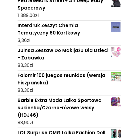
Petite&Mars Street+ Air Deep Ruby
Spacerowy
1 389,00
zł
Interdruk Zeszyt Chemia
Tematyczny 60 Kartkowy
3,36
zł
Juinsa Zestaw Do Makijażu Dla Dzieci
- Zabawka
83,30
zł
Falomir 100 juegos reunidos (wersja
hiszpańska)
83,30
zł
Barbie Extra Moda Lalka Sportowa
sukienka/Czarno-różowe włosy
(HDJ46)
88,90
zł
LOL Surprise OMG Lalka Fashion Doll