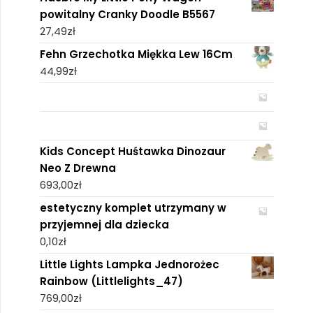
powitalny Cranky Doodle B5567
27,49
zł
Fehn Grzechotka Miękka Lew 16Cm
44,99
zł
Kids Concept Huśtawka Dinozaur
Neo Z Drewna
693,00
zł
estetyczny komplet utrzymany w
przyjemnej dla dziecka
0,10
zł
Little Lights Lampka Jednorożec
Rainbow (Littlelights_47)
769,00
zł