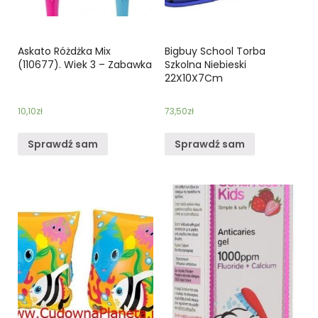
Askato Różdżka Mix
Bigbuy School Torba
(110677). Wiek 3 – Zabawka
Szkolna Niebieski
22X10X7Cm
10,10
zł
73,50
zł
Sprawdź sam
Sprawdź sam