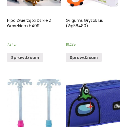
Hipo Zwierzęta Dzikie Z
Giligums Gryzak Lis
Groszkiem H4091
(Gg58480)
7,34
zł
16,23
zł
Sprawdź sam
Sprawdź sam