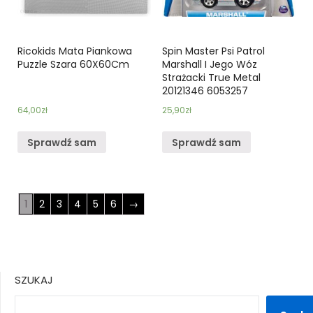
Ricokids Mata Piankowa
Spin Master Psi Patrol
Puzzle Szara 60X60Cm
Marshall I Jego Wóz
Strażacki True Metal
20121346 6053257
64,00
zł
25,90
zł
Sprawdź sam
Sprawdź sam
1
2
3
4
5
6
→
SZUKAJ