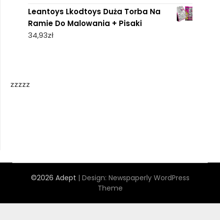
Leantoys Lkodtoys Duża Torba Na
Ramie Do Malowania + Pisaki
34,93
zł
zzzzz
©2026 Adept
| Design:
Newspaperly WordPress
Theme