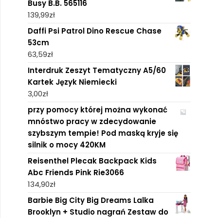
Busy B.B. 565116
139,99
zł
Daffi Psi Patrol Dino Rescue Chase
53cm
63,59
zł
Interdruk Zeszyt Tematyczny A5/60
Kartek Język Niemiecki
3,00
zł
przy pomocy której można wykonać
mnóstwo pracy w zdecydowanie
szybszym tempie! Pod maską kryje się
silnik o mocy 420KM
Reisenthel Plecak Backpack Kids
Abc Friends Pink Rie3066
134,90
zł
Barbie Big City Big Dreams Lalka
Brooklyn + Studio nagrań Zestaw do