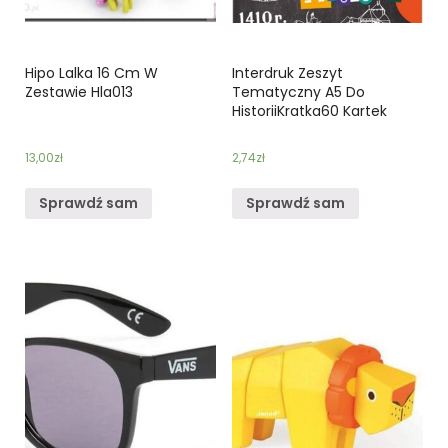
Hipo Lalka 16 Cm W
Interdruk Zeszyt
Zestawie Hla013
Tematyczny A5 Do
HistoriiKratka60 Kartek
13,00
zł
2,74
zł
Sprawdź sam
Sprawdź sam