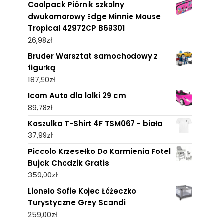
Coolpack Piórnik szkolny
dwukomorowy Edge Minnie Mouse
Tropical 42972CP B69301
26,98
zł
Bruder Warsztat samochodowy z
figurką
187,90
zł
Icom Auto dla lalki 29 cm
89,78
zł
Koszulka T-Shirt 4F TSM067 - biała
37,99
zł
Piccolo Krzesełko Do Karmienia Fotel
Bujak Chodzik Gratis
359,00
zł
Lionelo Sofie Kojec Łóżeczko
Turystyczne Grey Scandi
259,00
zł