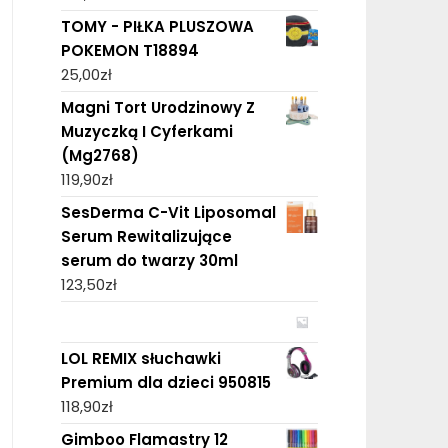
TOMY - PIŁKA PLUSZOWA
POKEMON T18894
25,00
zł
Magni Tort Urodzinowy Z
Muzyczką I Cyferkami
(Mg2768)
119,90
zł
SesDerma C-Vit Liposomal
Serum Rewitalizujące
serum do twarzy 30ml
123,50
zł
LOL REMIX słuchawki
Premium dla dzieci 950815
118,90
zł
Gimboo Flamastry 12