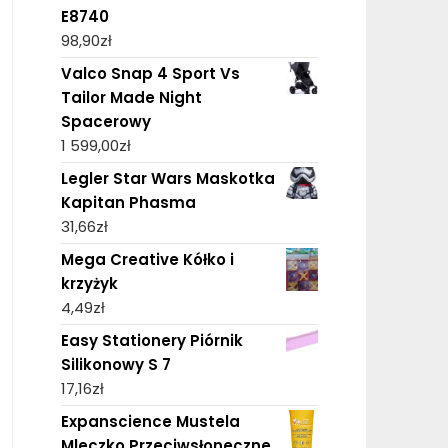
E8740
98,90
zł
Valco Snap 4 Sport Vs
Tailor Made Night
Spacerowy
1 599,00
zł
Legler Star Wars Maskotka
Kapitan Phasma
31,66
zł
Mega Creative Kółko i
krzyżyk
4,49
zł
Easy Stationery Piórnik
Silikonowy S 7
17,16
zł
Expanscience Mustela
Mleczko Przeciwsłoneczne