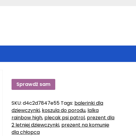
Sprawdź sam
SKU:
d4c2d7847e55
Tags:
balerinki dla
dziewczynki
,
koszula do porodu
,
lalka
rainbow high
,
plecak psi patrol
,
prezent dla
2 letniej dziewczynki
,
prezent na komunię
dla chłopca