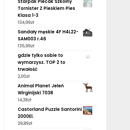
Starpak Plecak Szkolny
Tornister Z Pieskiem Pies
Klasa 1-3
134,99
zł
Sandały męskie 4F H4L22-
SAM003 r.46
135,99
zł
gdzie tylko sobie to
wymarzysz. TOP 2 to
trwałość
2,00
zł
Animal Planet Jeleń
Wirginijski 7038
14,28
zł
Castorland Puzzle Santorini
2000El.
29,89
zł