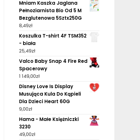
Mniam Kaszka Jaglana
Pełnoziarnista Bio Od 5 M
Bezglutenowa 5Sztx250G
8,49
zł
Koszulka T-shirt 4F TSM352
- biała
25,49
zł
Valco Baby Snap 4 Fire Red
Spacerowy
1 149,00
zł
Disney Love Is Display
Musująca Kula Do Kąpieli
Dla Dzieci Heart 60G
9,00
zł
Hama - Małe Księżniczki
3230
49,00
zł