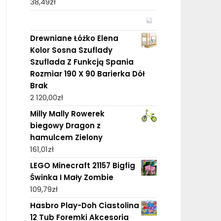
38,49
zł
Drewniane Łóżko Elena
Kolor Sosna Szuflady
Szuflada Z Funkcją Spania
Rozmiar 190 X 90 Barierka Dół
Brak
2 120,00
zł
Milly Mally Rowerek
biegowy Dragon z
hamulcem Zielony
161,01
zł
LEGO Minecraft 21157 Bigfig
Świnka I Mały Zombie
109,79
zł
Hasbro Play-Doh Ciastolina
12 Tub Foremki Akcesoria