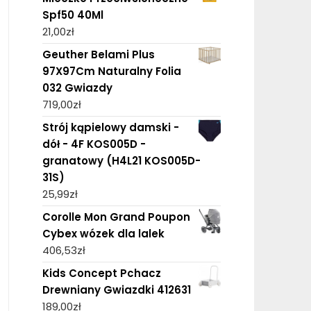
Spf50 40Ml
21,00
zł
Geuther Belami Plus
97X97Cm Naturalny Folia
032 Gwiazdy
719,00
zł
Strój kąpielowy damski -
dół - 4F KOS005D -
granatowy (H4L21 KOS005D-
31S)
25,99
zł
Corolle Mon Grand Poupon
Cybex wózek dla lalek
406,53
zł
Kids Concept Pchacz
Drewniany Gwiazdki 412631
189,00
zł