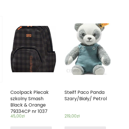
Coolpack Plecak
Steiff Paco Panda
szkolny Smash
Szary/Biały/ Petrol
Black & Orange
79334CP nr 1037
45,00
zł
219,00
zł