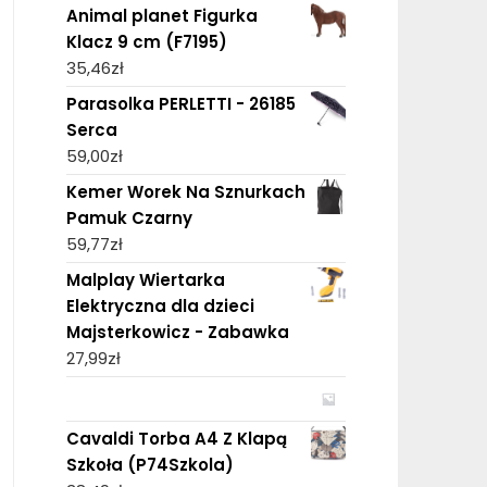
Animal planet Figurka
Klacz 9 cm (F7195)
35,46
zł
Parasolka PERLETTI - 26185
Serca
59,00
zł
Kemer Worek Na Sznurkach
Pamuk Czarny
59,77
zł
Malplay Wiertarka
Elektryczna dla dzieci
Majsterkowicz - Zabawka
27,99
zł
Cavaldi Torba A4 Z Klapą
Szkoła (P74Szkola)