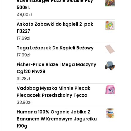
Ravensburger Puzzle Słodkie Psy
500El.
48,00
zł
Askato Zabawki do kąpieli 2-pak
113227
17,69
zł
Tega Leżaczek Do Kąpieli Beżowy
17,99
zł
Fisher-Price Blaze I Mega Maszyny
Cgf20 Fhv29
31,28
zł
Vadobag Myszka Minnie Plecak
Plecaczek Przedszkolny Tęcza
33,90
zł
Humana 100% Organic Jabłko Z
Bananem W Kremowym Jogurciku
190g