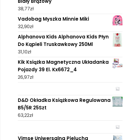
Biały Brązowy
38,77
zł
Vadobag Myszka Minnie Miki
32,90
zł
Alphanova Kids Alphanova Kids Płyn
Do Kąpieli Truskawkowy 250Ml
31,10
zł
Kik Książka Magnetyczna Układanka
Pojazdy 39 El. Kx6672_4
26,97
zł
D&D Okładka Książkowa Regulowana
B5/5R 25Szt
63,22
zł
Vimse Uniwersalna Pielucha