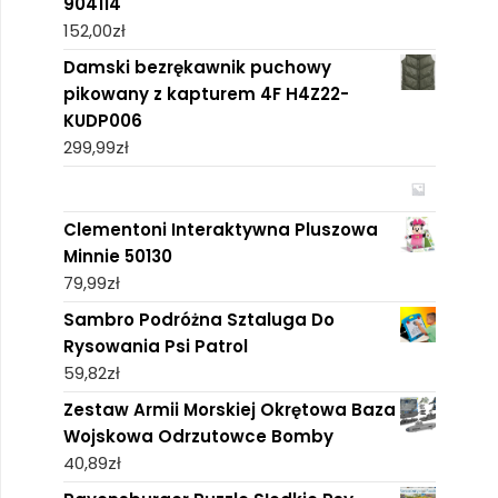
904114
152,00
zł
Damski bezrękawnik puchowy
pikowany z kapturem 4F H4Z22-
KUDP006
299,99
zł
Clementoni Interaktywna Pluszowa
Minnie 50130
79,99
zł
Sambro Podróżna Sztaluga Do
Rysowania Psi Patrol
59,82
zł
Zestaw Armii Morskiej Okrętowa Baza
Wojskowa Odrzutowce Bomby
40,89
zł