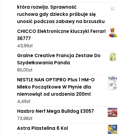
która rozwija. Sprawność
ruchowa gdy dziecko próbuje się
unosić podczas zabawy na brzuszku
CHICCO Elektroniczne kluczyki Ferrari
36777
43,99
zł
Graine Creative Francja Zestaw Do
Szydełkowania Panda
80,00
zł
NESTLE NAN OPTIPRO Plus 1 HM-O
Mleko Początkowe W Płynie dla
niemowląt od urodzenia 200ml
4,49
zł
Hasbro Nerf Mega Bulldog E3057
73,98
zł
Astra Plastelina 6 Kol