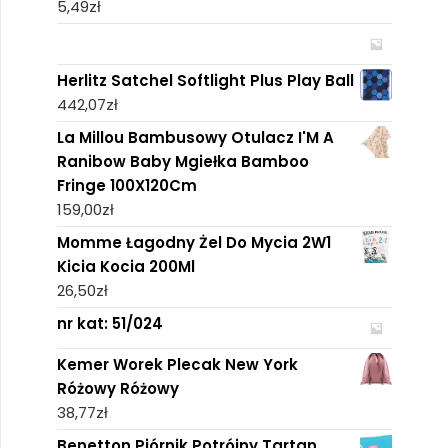
5,49
zł
Herlitz Satchel Softlight Plus Play Ball
442,07
zł
La Millou Bambusowy Otulacz I'M A
Ranibow Baby Mgiełka Bamboo
Fringe 100X120Cm
159,00
zł
Momme Łagodny Żel Do Mycia 2W1
Kicia Kocia 200Ml
26,50
zł
nr kat: 51/024
Kemer Worek Plecak New York
Różowy Różowy
38,77
zł
Benetton Piórnik Potrójny Tartan