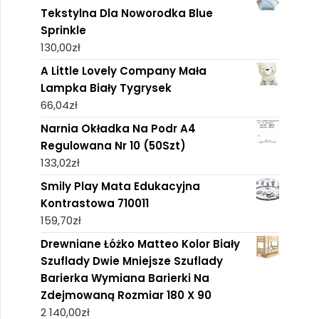
Tekstylna Dla Noworodka Blue
Sprinkle
130,00
zł
A Little Lovely Company Mała
Lampka Biały Tygrysek
66,04
zł
Narnia Okładka Na Podr A4
Regulowana Nr 10 (50Szt)
133,02
zł
Smily Play Mata Edukacyjna
Kontrastowa 710011
159,70
zł
Drewniane Łóżko Matteo Kolor Biały
Szuflady Dwie Mniejsze Szuflady
Barierka Wymiana Barierki Na
Zdejmowaną Rozmiar 180 X 90
2 140,00
zł