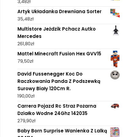
3,48
zł
Artyk Układanka Drewniana Sorter
35,48
zł
Multistore Jeździk Pchacz Autko
Mercedes
261,80
zł
Mattel Minecraft Fusion Hex GVV15
79,50
zł
David Fussenegger Koc Do
Raczkowania Panda Z Podszewką
Surowy Biały 120Cm R.
190,00
zł
Carrera Pojazd Rc Straż Pożarna
Działko Wodne 24Ghz 142035
279,90
zł
Baby Born Surprise Wanienka Z Lalką