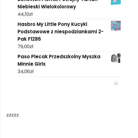
Niebieski Wielokolorowy
44,10
zł
Hasbro My Little Pony Kucyki
Podstawowe z niespodziankami 2-
Pak F1286
79,00
zł
Paso Plecak Przedszkolny Myszka
Minnie Girls
34,06
zł
zzzzz