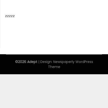
zzzzz
©2026 Adept
| Design:
Newspaperly WordPress
Theme