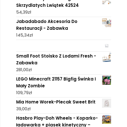
Skrzydlatych Lwiątek 42524
54,39
zł
Jabadabado Akcesoria Do
Restauracji - Zabawka
145,34
zł
Small Foot Stoisko Z Lodami Fresh -
Zabawka
281,00
zł
LEGO Minecraft 21157 Bigfig Świnka I
Mały Zombie
109,79
zł
Mia Home Worek-Plecak Sweet Brit
39,00
zł
Hasbro Play-Doh Wheels - Koparko-
ładowarka + piasek kinetyczny –