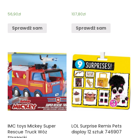
56,90
zł
107,80
zł
Sprawdź sam
Sprawdź sam
IMC toys Mickey Super
LOL Surprise Remix Pets
Rescue Truck Wóz
display 12 sztuk 746907
Strażacki