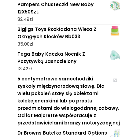
Pampers Chusteczki New Baby
12X50Szt.
82,49
zł
Bigjigs Toys Rozkładana Wieża Z
Okrągłych Klocków Bb033
35,00
zł
Tega Baby Kaczka Nocnik Z
Pozytywką Jasnozielony
13,42
zł
5 centymetrowe samochodziki
zyskały międzynarodową sławę. Dla
wielu pokoleń stały się obiektami
kolekcjonerskimi lub po prostu
przedmiotami do wielogodzinnej zabawy.
Od lat Majorette współpracuje z
przedstawicielami branży motoryzacyjnej
Dr Browns Butelka Standard Options