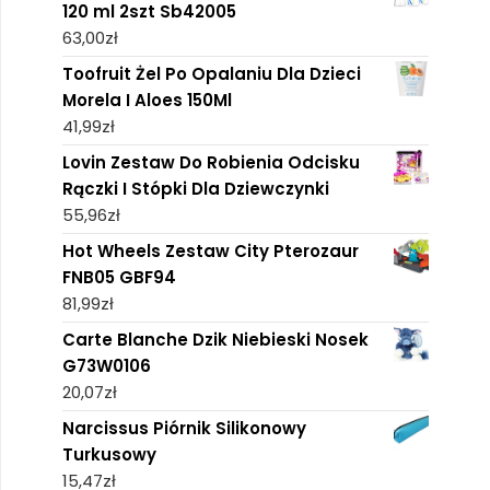
120 ml 2szt Sb42005
63,00
zł
Toofruit Żel Po Opalaniu Dla Dzieci
Morela I Aloes 150Ml
41,99
zł
Lovin Zestaw Do Robienia Odcisku
Rączki I Stópki Dla Dziewczynki
55,96
zł
Hot Wheels Zestaw City Pterozaur
FNB05 GBF94
81,99
zł
Carte Blanche Dzik Niebieski Nosek
G73W0106
20,07
zł
Narcissus Piórnik Silikonowy
Turkusowy
15,47
zł