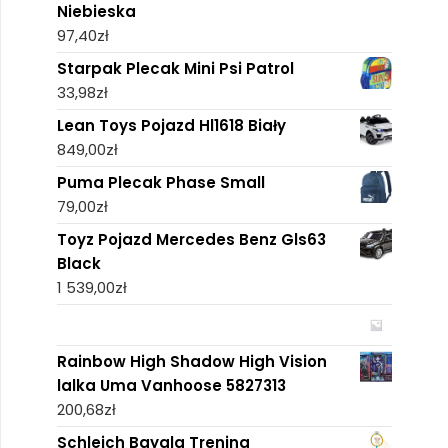
Niebieska
97,40
zł
Starpak Plecak Mini Psi Patrol
33,98
zł
Lean Toys Pojazd Hl1618 Biały
849,00
zł
Puma Plecak Phase Small
79,00
zł
Toyz Pojazd Mercedes Benz Gls63
Black
1 539,00
zł
Rainbow High Shadow High Vision
lalka Uma Vanhoose 5827313
200,68
zł
Schleich Bayala Trening