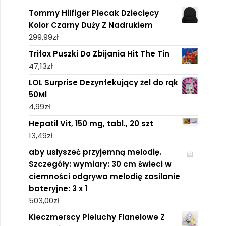
Tommy Hilfiger Plecak Dziecięcy
Kolor Czarny Duży Z Nadrukiem
299,99
zł
Trifox Puszki Do Zbijania Hit The Tin
47,13
zł
LOL Surprise Dezynfekujący żel do rąk
50Ml
4,99
zł
Hepatil Vit, 150 mg, tabl., 20 szt
13,49
zł
aby usłyszeć przyjemną melodię.
Szczegóły: wymiary: 30 cm świeci w
ciemności odgrywa melodię zasilanie
bateryjne: 3 x 1
503,00
zł
Kieczmerscy Pieluchy Flanelowe Z