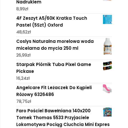
Nadrukiem
8,99
zł
4F Zeszyt A5/60K Kratka Touch
Pastel (5Szt) Oxford
48,62
zł
Coslys Naturalna morelowa woda
micelarna do mycia 250 ml
26,99
zł
Starpak Piórnik Tuba Pixel Game
Pickaxe
16,24
zł
Angelcare Fit Leżaczek Do Kąpieli
Różowy 6326486
78,75
zł
Faro Pościel Bawełniana 140x200
Tomek Thomas 5533 Przyjaciele
Lokomotywa Pociąg Ciuchcia Mini Expres