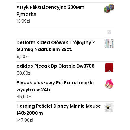
Artyk Piłka Licencyjna 230Mm
Pjmasks
13,99
zł
Derform Kidea Ołówek Trójkątny Z
Gumką Nadrukiem 3Szt.
5,20
zł
adidas Plecak Bp Classic Dw3708
58,00
zł
Plecak pluszowy Psi Patrol miękki
wysyłka w 24h
35,00
zł
Herding Pościel Disney Minnie Mouse
140x200Cm
147,90
zł