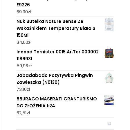
E9226
69,90
zł
Nuk Butelka Nature Sense Ze
Wskaźnikiem Temperatury Biała S
150Ml
34,60
zł
Incood Tornister 0015.Ar.Tor.000002
1186931
59,96
zł
Jabadabado Pozytywka Pingwin
Zawieszka (N0130)
73,10
zł
BBURAGO MASERATI GRANTURISMO
DO ZŁOŻENIA 1:24
62,51
zł