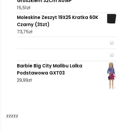
Groszkiem 32Cm A018P
15,51
zł
Moleskine Zeszyt 19X25 Kratka 60K
Czarny (3Szt)
73,75
zł
Barbie Big City Malibu Lalka
Podstawowa GXT03
29,99
zł
zzzzz