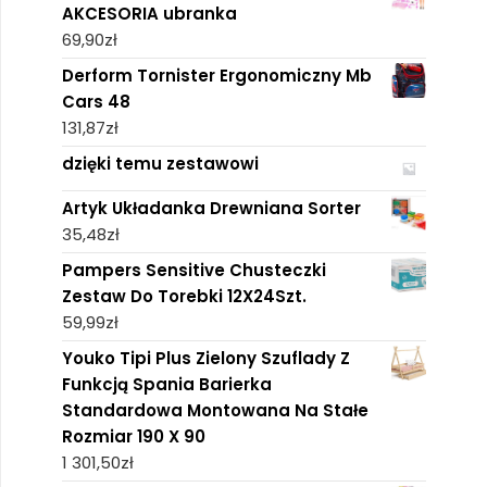
AKCESORIA ubranka
69,90
zł
Derform Tornister Ergonomiczny Mb
Cars 48
131,87
zł
dzięki temu zestawowi
Artyk Układanka Drewniana Sorter
35,48
zł
Pampers Sensitive Chusteczki
Zestaw Do Torebki 12X24Szt.
59,99
zł
Youko Tipi Plus Zielony Szuflady Z
Funkcją Spania Barierka
Standardowa Montowana Na Stałe
Rozmiar 190 X 90
1 301,50
zł