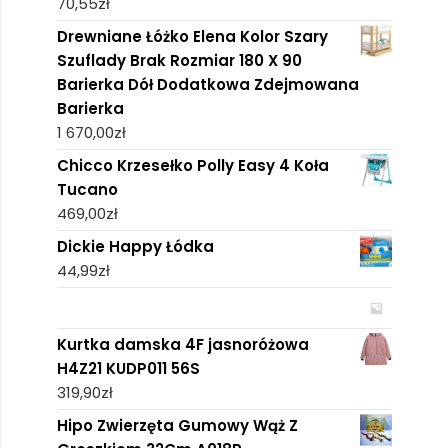
70,55
zł
Drewniane Łóżko Elena Kolor Szary
Szuflady Brak Rozmiar 180 X 90
Barierka Dół Dodatkowa Zdejmowana
Barierka
1 670,00
zł
Chicco Krzesełko Polly Easy 4 Koła
Tucano
469,00
zł
Dickie Happy Łódka
44,99
zł
Kurtka damska 4F jasnoróżowa
H4Z21 KUDP011 56S
319,90
zł
Hipo Zwierzęta Gumowy Wąż Z