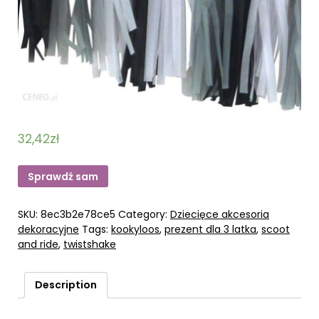
32,42
zł
Sprawdź sam
SKU:
8ec3b2e78ce5
Category:
Dziecięce akcesoria
dekoracyjne
Tags:
kookyloos
,
prezent dla 3 latka
,
scoot
and ride
,
twistshake
Description