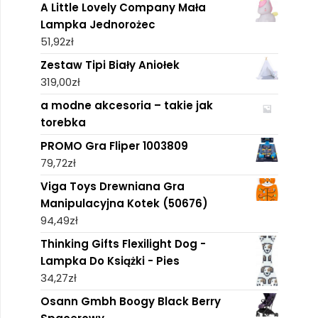
A Little Lovely Company Mała
Lampka Jednorożec
51,92
zł
Zestaw Tipi Biały Aniołek
319,00
zł
a modne akcesoria – takie jak
torebka
PROMO Gra Fliper 1003809
79,72
zł
Viga Toys Drewniana Gra
Manipulacyjna Kotek (50676)
94,49
zł
Thinking Gifts Flexilight Dog -
Lampka Do Książki - Pies
34,27
zł
Osann Gmbh Boogy Black Berry