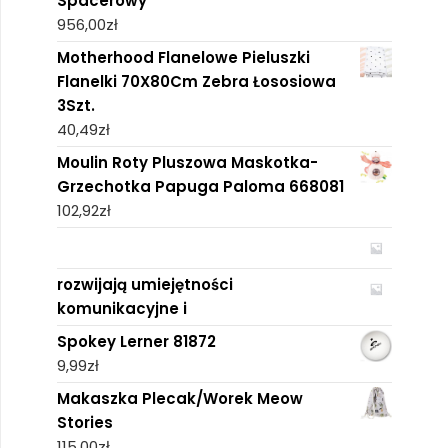
Spacerowy
956,00
zł
Motherhood Flanelowe Pieluszki
Flanelki 70X80Cm Zebra Łososiowa
3Szt.
40,49
zł
Moulin Roty Pluszowa Maskotka-
Grzechotka Papuga Paloma 668081
102,92
zł
rozwijają umiejętności
komunikacyjne i
Spokey Lerner 81872
9,99
zł
Makaszka Plecak/Worek Meow
Stories
115,00
zł