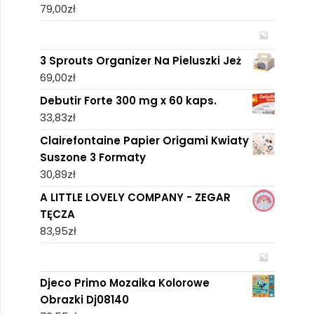
79,00
zł
3 Sprouts Organizer Na Pieluszki Jeż
69,00
zł
Debutir Forte 300 mg x 60 kaps.
33,83
zł
Clairefontaine Papier Origami Kwiaty
Suszone 3 Formaty
30,89
zł
A LITTLE LOVELY COMPANY - ZEGAR
TĘCZA
83,95
zł
Djeco Primo Mozaika Kolorowe
Obrazki Dj08140