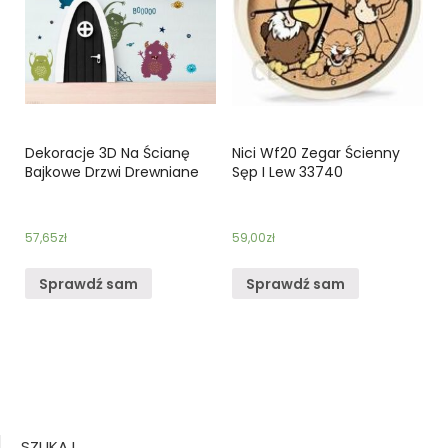
Dekoracje 3D Na Ścianę
Nici Wf20 Zegar Ścienny
Bajkowe Drzwi Drewniane
Sęp I Lew 33740
57,65
zł
59,00
zł
Sprawdź sam
Sprawdź sam
SZUKAJ