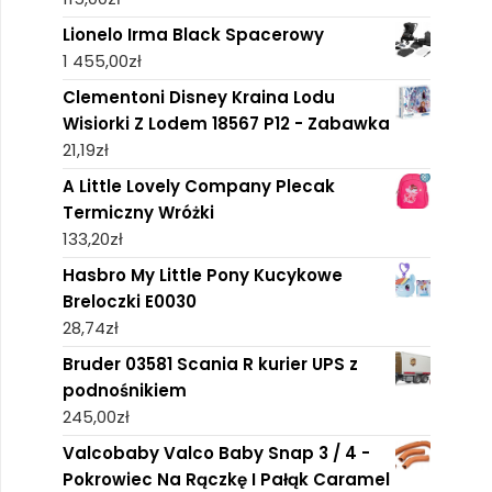
Lionelo Irma Black Spacerowy
1 455,00
zł
Clementoni Disney Kraina Lodu
Wisiorki Z Lodem 18567 P12 - Zabawka
21,19
zł
A Little Lovely Company Plecak
Termiczny Wróżki
133,20
zł
Hasbro My Little Pony Kucykowe
Breloczki E0030
28,74
zł
Bruder 03581 Scania R kurier UPS z
podnośnikiem
245,00
zł
Valcobaby Valco Baby Snap 3 / 4 -
Pokrowiec Na Rączkę I Pałąk Caramel