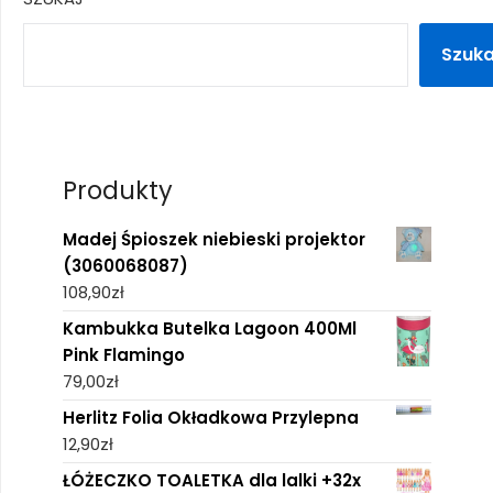
Szuka
Produkty
Madej Śpioszek niebieski projektor
(3060068087)
108,90
zł
Kambukka Butelka Lagoon 400Ml
Pink Flamingo
79,00
zł
Herlitz Folia Okładkowa Przylepna
12,90
zł
ŁÓŻECZKO TOALETKA dla lalki +32x