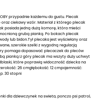
OBY przypadnie każdemu do gustu. Plecak
oraz ciekawy wzór. Materiał z którego plecak
ak posiada jedną dużą komorę, która mieści
mocnioną grubą pianką. Po bokach plecak
wody lub bidon.Tył plecaka jest wyściełany oraz
ane, szerokie szelki z wygodną regulacją
 który pomaga dopasować plecaczek do pleców
ubą pianką.U góry plecak ma wszyty duży uchwyt
dblaski, które poprawią widoczność dziecka na
zerokość: 26 cmgłębokość: 12 cmpojemność:
p. 30 stopni
ienki dla dziewczynek na swieta, ponczo psi patrol,