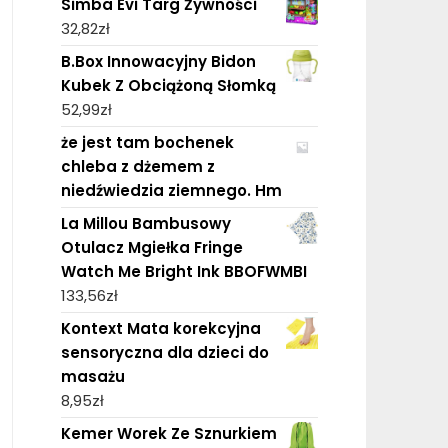
Simba Evi Targ Żywności
32,82
zł
B.Box Innowacyjny Bidon
Kubek Z Obciążoną Słomką
52,99
zł
że jest tam bochenek
chleba z dżemem z
niedźwiedzia ziemnego. Hm
La Millou Bambusowy
Otulacz Mgiełka Fringe
Watch Me Bright Ink BBOFWMBI
133,56
zł
Kontext Mata korekcyjna
sensoryczna dla dzieci do
masażu
8,95
zł
Kemer Worek Ze Sznurkiem