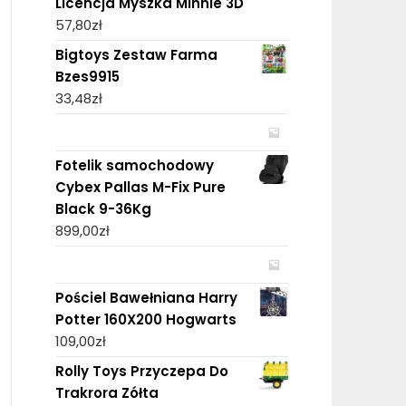
Licencja Myszka Minnie 3D
57,80
zł
Bigtoys Zestaw Farma
Bzes9915
33,48
zł
Fotelik samochodowy
Cybex Pallas M-Fix Pure
Black 9-36Kg
899,00
zł
Pościel Bawełniana Harry
Potter 160X200 Hogwarts
109,00
zł
Rolly Toys Przyczepa Do
Trakrora Zółta