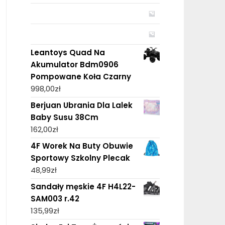
Leantoys Quad Na
Akumulator Bdm0906
Pompowane Koła Czarny
998,00
zł
Berjuan Ubrania Dla Lalek
Baby Susu 38Cm
162,00
zł
4F Worek Na Buty Obuwie
Sportowy Szkolny Plecak
48,99
zł
Sandały męskie 4F H4L22-
SAM003 r.42
135,99
zł