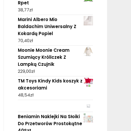
Rpet
38,77
zł
Marini Albero Mio
Baldachim Uniwersalny Z
Kokardą Popiel
70,40
zł
Moonie Moonie Cream
Szumiący Króliczek Z
Lampką Czujnik
229,00
zł
TM Toys Kindy Kids koszyk z
akcesoriami
48,54
zł
Beniamin Naklejki Na Słoiki
Do Przetworów Prostokątne
40Szt