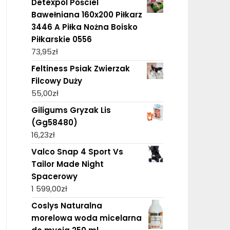
Detexpol Pościel
Bawełniana 160x200 Piłkarz
3446 A Piłka Nożna Boisko
Piłkarskie 0556
73,95
zł
Feltiness Psiak Zwierzak
Filcowy Duży
55,00
zł
Giligums Gryzak Lis
(Gg58480)
16,23
zł
Valco Snap 4 Sport Vs
Tailor Made Night
Spacerowy
1 599,00
zł
Coslys Naturalna
morelowa woda micelarna