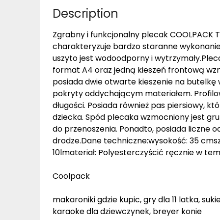
Description
Zgrabny i funkcjonalny plecak COOLPACK T
charakteryzuje bardzo staranne wykonanie 
uszyto jest wodoodporny i wytrzymały.Plec
format A4 oraz jedną kieszeń frontową wz
posiada dwie otwarte kieszenie na butelkę 
pokryty oddychającym materiałem. Profilow
długości. Posiada również pas piersiowy,
dziecka. Spód plecaka wzmocniony jest gr
do przenoszenia. Ponadto, posiada liczne o
drodze.Dane techniczne:wysokość: 35 cms
10lmateriał: Polyesterczyścić ręcznie w tem
Coolpack
makaroniki gdzie kupic, gry dla 11 latka, suk
karaoke dla dziewczynek, breyer konie