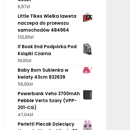
6,97
zł
Little Tikes Wielka laweta
naczepa do przewozu
samochodów 484964
132,89
zł
If Book End Podpórka Pod
Książki Czarna
19,00
zł
Baby Born Sukienka w
kwiaty 43cm 832639
56,00
zł
Powerbank Veho 3700mAh
Pebble Verto Szary (VPP-
201-CG)
47,04
zł
Perletti Plecak Dziecięcy