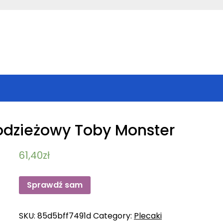
odzieżowy Toby Monster
61,40
zł
Sprawdź sam
SKU:
85d5bff7491d
Category:
Plecaki