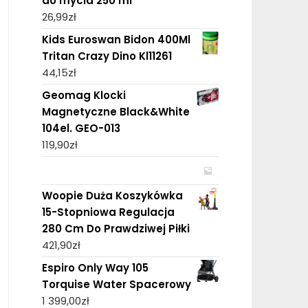
do mycia 250 ml
26,99
zł
Kids Euroswan Bidon 400Ml
Tritan Crazy Dino Kl11261
44,15
zł
Geomag Klocki
Magnetyczne Black&White
104el. GEO-013
119,90
zł
Woopie Duża Koszykówka
15-Stopniowa Regulacja
280 Cm Do Prawdziwej Piłki
421,90
zł
Espiro Only Way 105
Torquise Water Spacerowy
1 399,00
zł