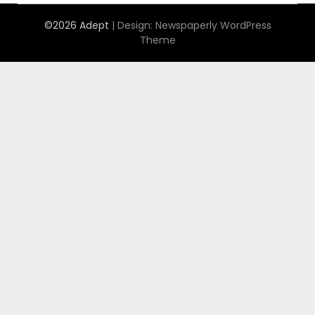
©2026 Adept
| Design:
Newspaperly WordPress
Theme