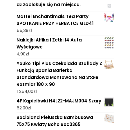
aż zablokuje się na miejscu.
Mattel Enchantimals Tea Party
SPOTKANIE PRZY HERBATCE GLD41
55,39
zł
Naklejki Alfika I Zetki 14 Auta
Wyścigowe
4,90
zł
Youko Tipi Plus Czekolada Szuflady Z
Funkcją Spania Barierka
Standardowa Montowana Na Stałe
Rozmiar 180 X 90
1 254,00
zł
4F Kąpielówki H4L22-MAJM004 Szary
52,00
zł
Bocioland Pieluszka Bambusowa
75X75 Kwiaty Boho Boc0365