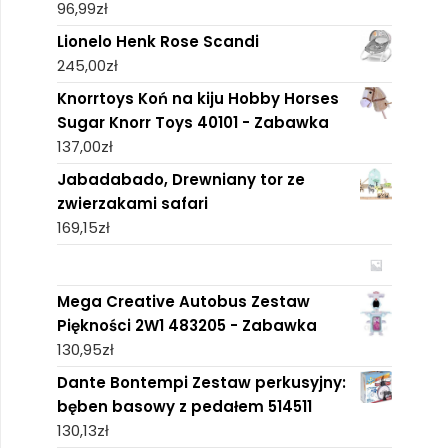
96,99
zł
Lionelo Henk Rose Scandi
245,00
zł
Knorrtoys Koń na kiju Hobby Horses
Sugar Knorr Toys 40101 - Zabawka
137,00
zł
Jabadabado, Drewniany tor ze
zwierzakami safari
169,15
zł
Mega Creative Autobus Zestaw
Piękności 2W1 483205 - Zabawka
130,95
zł
Dante Bontempi Zestaw perkusyjny:
bęben basowy z pedałem 514511
130,13
zł