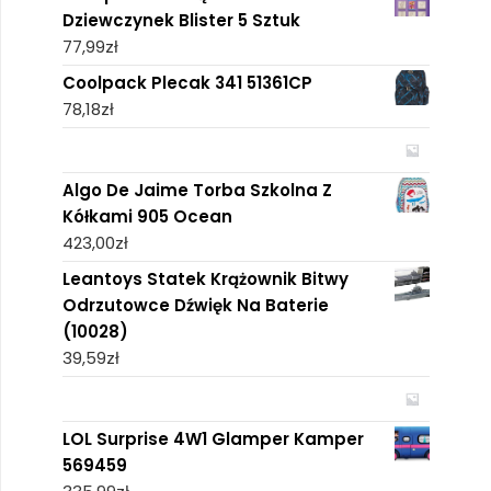
Dziewczynek Blister 5 Sztuk
77,99
zł
Coolpack Plecak 341 51361CP
78,18
zł
Algo De Jaime Torba Szkolna Z
Kółkami 905 Ocean
423,00
zł
Leantoys Statek Krążownik Bitwy
Odrzutowce Dźwięk Na Baterie
(10028)
39,59
zł
LOL Surprise 4W1 Glamper Kamper
569459