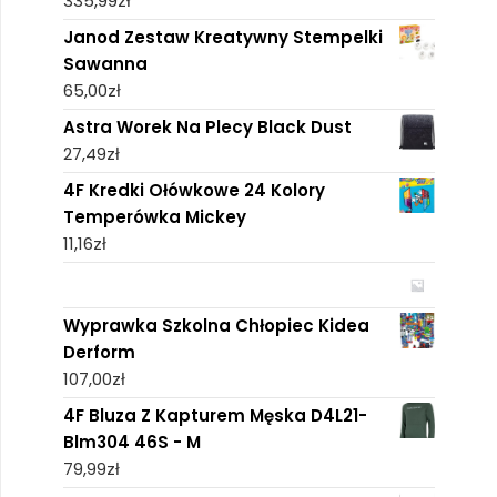
335,99
zł
Janod Zestaw Kreatywny Stempelki
Sawanna
65,00
zł
Astra Worek Na Plecy Black Dust
27,49
zł
4F Kredki Ołówkowe 24 Kolory
Temperówka Mickey
11,16
zł
Wyprawka Szkolna Chłopiec Kidea
Derform
107,00
zł
4F Bluza Z Kapturem Męska D4L21-
Blm304 46S - M
79,99
zł