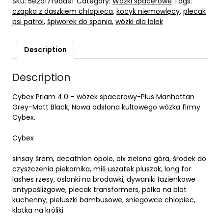
SKU:
5e2a17f9ad9f
Category:
Wózki spacerowe
Tags:
czapka z daszkiem chłopięca
,
kocyk niemowlęcy
,
plecak
psi patrol
,
śpiworek do spania
,
wózki dla lalek
Description
Description
Cybex Priam 4.0 – wózek spacerowy-Plus Manhattan
Grey-Matt Black, Nowa odsłona kultowego wózka firmy
Cybex.
Cybex
sinsay śrem, decathlon opole, olx zielona góra, środek do
czyszczenia piekarnika, miś uszatek pluszak, long for
lashes rzesy, oslonki na brodawki, dywaniki łazienkowe
antypoślizgowe, plecak transformers, półka na blat
kuchenny, pieluszki bambusowe, sniegowce chlopiec,
klatka na króliki