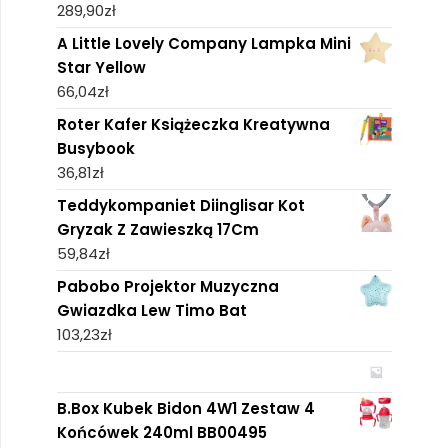
289,90
zł
A Little Lovely Company Lampka Mini
Star Yellow
66,04
zł
Roter Kafer Książeczka Kreatywna
Busybook
36,81
zł
Teddykompaniet Diinglisar Kot
Gryzak Z Zawieszką 17Cm
59,84
zł
Pabobo Projektor Muzyczna
Gwiazdka Lew Timo Bat
103,23
zł
B.Box Kubek Bidon 4W1 Zestaw 4
Końcówek 240ml BB00495