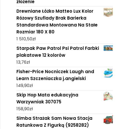
złożenie
Drewniane Łóżko Matteo Lux Kolor
Różowy Szuflady Brak Barierka
Standardowa Montowana Na Stałe
Rozmiar 180 X 80
1 510,50
zł
Starpak Paw Patrol Psi Patrol Farbki
plakatowe 12 kolorów
13,76
zł
Fisher-Price Nocniczek Laugh and
Learn Szczeniaczka j.angielski
149,90
zł
Skip Hop Mata edukacyjna
Warzywniak 307075
158,90
zł
Simba Strażak Sam Nowa Stacja
Ratunkowa Z Figurką (9258282)