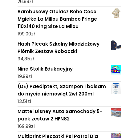
26,99
zł
Bambusowy Otulacz Boho Coco
Mgiełka La Millou Bamboo Fringe
110X140 King Size La Milou
199,00
zł
Hash Plecak Szkolny Młodzieżowy
Piórnik Zestaw Robaczki
94,85
zł
Nina Stolik Edukacyjny
19,99
zł
(DE) Paediptekt, Szampon i balsam
do mycia niemowląt 2w1 200ml
13,51
zł
Mattel Disney Auta Samochody 5-
pack zestaw 2 HFN82
169,99
zł
Multiprint Pieczątki Psi Patrol Dla