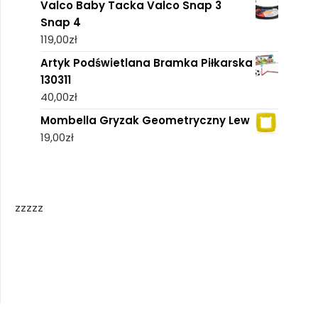
Valco Baby Tacka Valco Snap 3
Snap 4
119,00
zł
Artyk Podświetlana Bramka Piłkarska
130311
40,00
zł
Mombella Gryzak Geometryczny Lew
19,00
zł
zzzzz