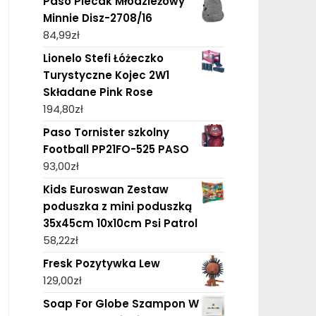
Paso Plecak Młodzieżowy
Minnie Disz-2708/16
84,99
zł
Lionelo Stefi Łóżeczko
Turystyczne Kojec 2W1
Składane Pink Rose
194,80
zł
Paso Tornister szkolny
Football PP21FO-525 PASO
93,00
zł
Kids Euroswan Zestaw
poduszka z mini poduszką
35x45cm 10x10cm Psi Patrol
58,22
zł
Fresk Pozytywka Lew
129,00
zł
Soap For Globe Szampon W