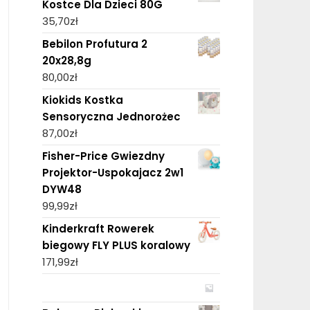
Kostce Dla Dzieci 80G
35,70
zł
Bebilon Profutura 2
20x28,8g
80,00
zł
Kiokids Kostka
Sensoryczna Jednorożec
87,00
zł
Fisher-Price Gwiezdny
Projektor-Uspokajacz 2w1
DYW48
99,99
zł
Kinderkraft Rowerek
biegowy FLY PLUS koralowy
171,99
zł