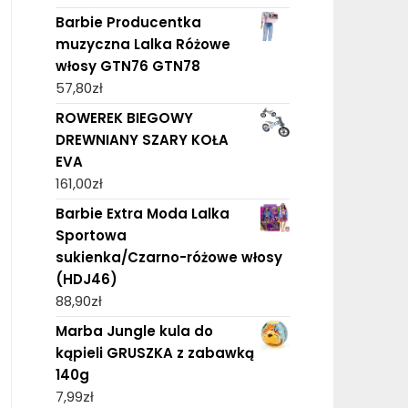
Barbie Producentka
muzyczna Lalka Różowe
włosy GTN76 GTN78
57,80
zł
ROWEREK BIEGOWY
DREWNIANY SZARY KOŁA
EVA
161,00
zł
Barbie Extra Moda Lalka
Sportowa
sukienka/Czarno-różowe włosy
(HDJ46)
88,90
zł
Marba Jungle kula do
kąpieli GRUSZKA z zabawką
140g
7,99
zł