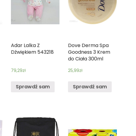
Adar Lalka Z
Dove Derma Spa
Dźwiękiem 543218
Goodness 3 Krem
do Ciała 300ml
79,29
zł
25,99
zł
Sprawdź sam
Sprawdź sam