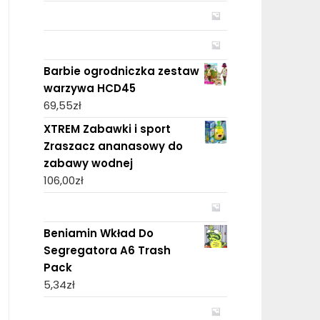
Barbie ogrodniczka zestaw
warzywa HCD45
69,55
zł
XTREM Zabawki i sport
Zraszacz ananasowy do
zabawy wodnej
106,00
zł
Beniamin Wkład Do
Segregatora A6 Trash
Pack
5,34
zł