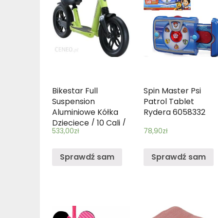
Bikestar Full
Spin Master Psi
Suspension
Patrol Tablet
Aluminiowe Kółka
Rydera 6058332
Dziecięce / 10 Cali /
533,00
zł
78,90
zł
Zielone
Sprawdź sam
Sprawdź sam