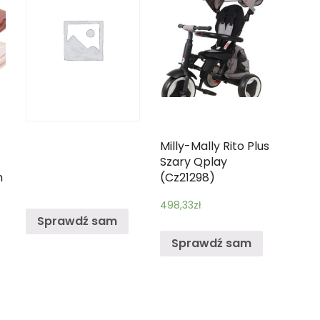
Milly-Mally Rito Plus
m
Szary Qplay
h
(Cz21298)
498,33
zł
Sprawdź sam
Sprawdź sam