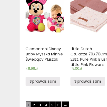
Clementoni Disney
Little Dutch
Baby Myszka Minnie
Otulacze 70X70C
Świecący Pluszak
2Szt. Pure Pink Blus
Little Pink Flowers
49,99
zł
115,00
zł
Sprawdź sam
Sprawdź sam
1
2
3
4
5
6
→