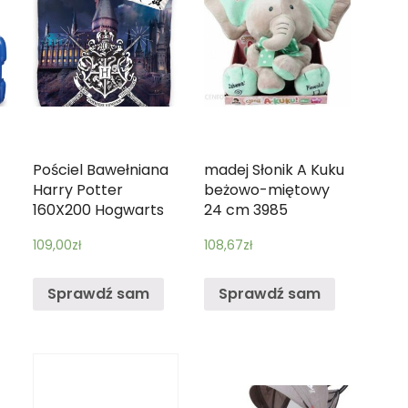
Pościel Bawełniana
madej Słonik A Kuku
Harry Potter
beżowo-miętowy
160X200 Hogwarts
24 cm 3985
109,00
zł
108,67
zł
Sprawdź sam
Sprawdź sam