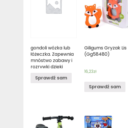
gondoli wózka lub
Giligums Gryzak Lis
łóżeczka. Zapewnia
(Gg58480)
mnóstwo zabawy i
rozrywki dzięki
16,23
zł
wesołym
Sprawdź sam
zwierzątkom takim
jak
Sprawdź sam