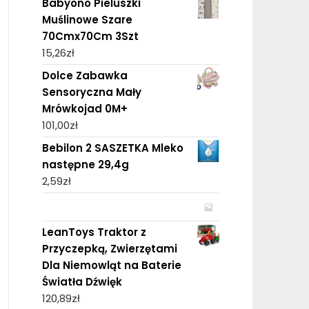
Babyono Pieluszki
Muślinowe Szare
70Cmx70Cm 3Szt
15,26
zł
Dolce Zabawka
Sensoryczna Mały
Mrówkojad 0M+
101,00
zł
Bebilon 2 SASZETKA Mleko
następne 29,4g
2,59
zł
LeanToys Traktor z
Przyczepką, Zwierzętami
Dla Niemowląt na Baterie
Światła Dźwięk
120,89
zł