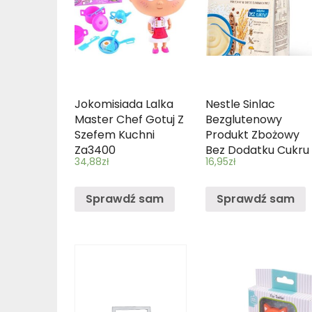
Jokomisiada Lalka
Nestle Sinlac
Master Chef Gotuj Z
Bezglutenowy
Szefem Kuchni
Produkt Zbożowy
Za3400
Bez Dodatku Cukru
34,88
zł
16,95
zł
dla niemowląt po 4
Miesiącu 300g
Sprawdź sam
Sprawdź sam