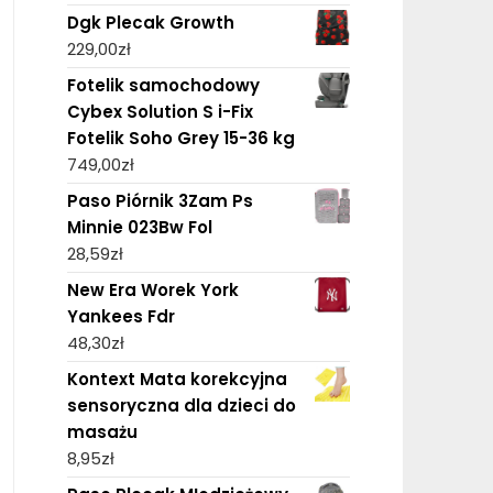
Dgk Plecak Growth
229,00
zł
Fotelik samochodowy
Cybex Solution S i-Fix
Fotelik Soho Grey 15-36 kg
749,00
zł
Paso Piórnik 3Zam Ps
Minnie 023Bw Fol
28,59
zł
New Era Worek York
Yankees Fdr
48,30
zł
Kontext Mata korekcyjna
sensoryczna dla dzieci do
masażu
8,95
zł