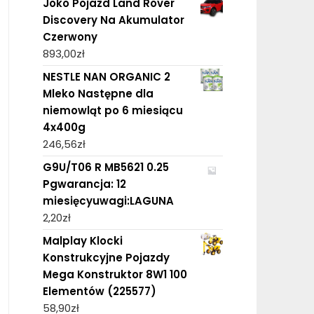
Joko Pojazd Land Rover
Discovery Na Akumulator
Czerwony
893,00
zł
NESTLE NAN ORGANIC 2
Mleko Następne dla
niemowląt po 6 miesiącu
4x400g
246,56
zł
G9U/T06 R MB5621 0.25
Pgwarancja: 12
miesięcyuwagi:LAGUNA
2,20
zł
Malplay Klocki
Konstrukcyjne Pojazdy
Mega Konstruktor 8W1 100
Elementów (225577)
58,90
zł