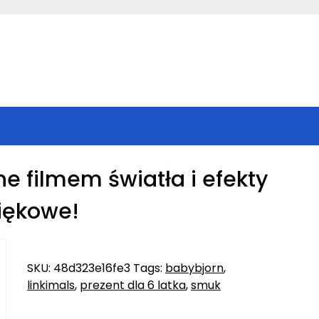
ne filmem światła i efekty
iękowe!
SKU:
48d323e16fe3
Tags:
babybjorn
,
linkimals
,
prezent dla 6 latka
,
smuk