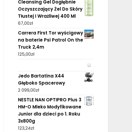
Cleansing Gel Dogłębnie
Oczyszczający Żel Do Skóry
Tłustej I Wrażliwej 400 Ml
67,00
zł
Carrera First Tor wyścigowy
na baterie Psi Patrol On the
Truck 2,4m
125,00
zł
Jedo Bartatina X44
Głęboko Spacerowy
2 099,00
zł
NESTLE NAN OPTIPRO Plus 3
HM-O Mleko Modyfikowane
Junior dla dzieci po 1. Roku
3x800g
123,24
zł