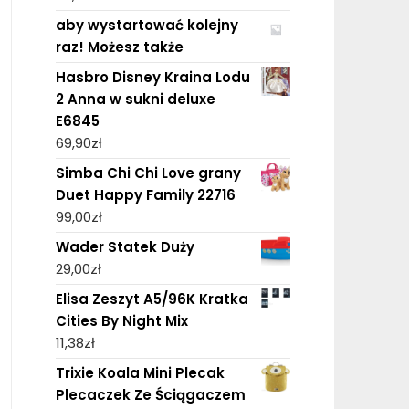
aby wystartować kolejny
raz! Możesz także
Hasbro Disney Kraina Lodu
2 Anna w sukni deluxe
E6845
69,90
zł
Simba Chi Chi Love grany
Duet Happy Family 22716
99,00
zł
Wader Statek Duży
29,00
zł
Elisa Zeszyt A5/96K Kratka
Cities By Night Mix
11,38
zł
Trixie Koala Mini Plecak
Plecaczek Ze Ściągaczem