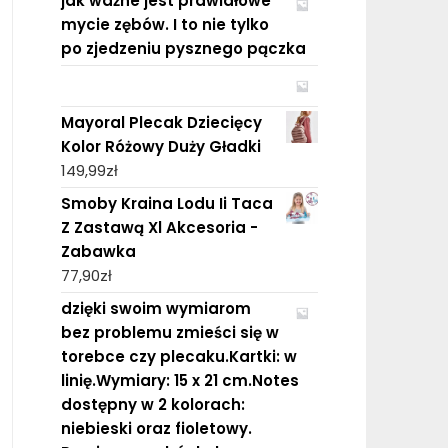
jak ważne jest prawidłowe
mycie zębów. I to nie tylko
po zjedzeniu pysznego pączka
Mayoral Plecak Dziecięcy
Kolor Różowy Duży Gładki
149,99
zł
Smoby Kraina Lodu Ii Taca
Z Zastawą Xl Akcesoria -
Zabawka
77,90
zł
dzięki swoim wymiarom
bez problemu zmieści się w
torebce czy plecaku.Kartki: w
linię.Wymiary: 15 x 21 cm.Notes
dostępny w 2 kolorach:
niebieski oraz fioletowy.