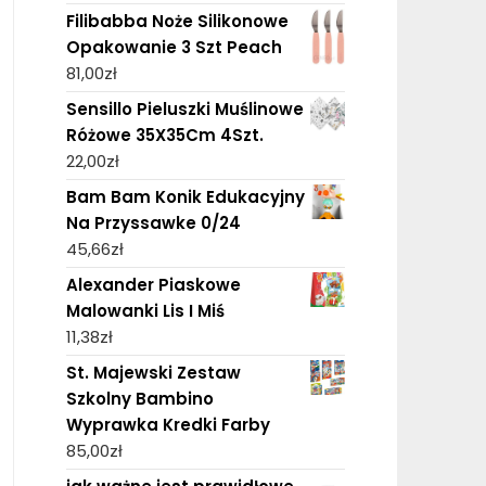
Filibabba Noże Silikonowe
Opakowanie 3 Szt Peach
81,00
zł
Sensillo Pieluszki Muślinowe
Różowe 35X35Cm 4Szt.
22,00
zł
Bam Bam Konik Edukacyjny
Na Przyssawke 0/24
45,66
zł
Alexander Piaskowe
Malowanki Lis I Miś
11,38
zł
St. Majewski Zestaw
Szkolny Bambino
Wyprawka Kredki Farby
85,00
zł