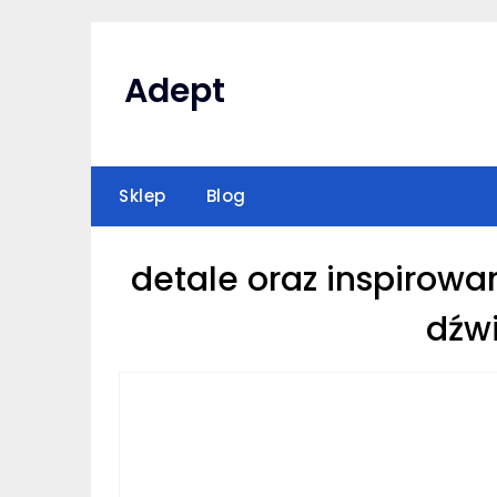
Skip
to
content
Adept
Sklep
Blog
detale oraz inspirowa
dźw