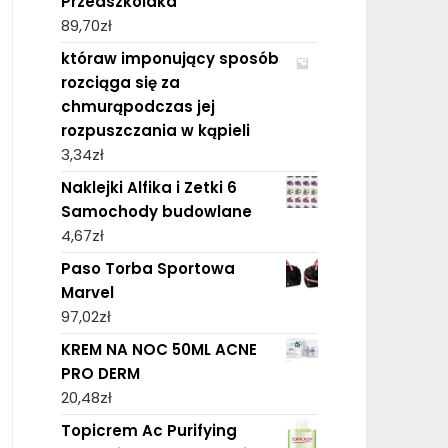
Przedszkolaka
89,70
zł
któraw imponujący sposób
rozciąga się za
chmurąpodczas jej
rozpuszczania w kąpieli
3,34
zł
Naklejki Alfika i Zetki 6
Samochody budowlane
4,67
zł
Paso Torba Sportowa
Marvel
97,02
zł
KREM NA NOC 50ML ACNE
PRO DERM
20,48
zł
Topicrem Ac Purifying