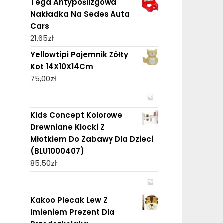
Tega Antypoślizgowa
Nakładka Na Sedes Auta
Cars
21,65
zł
Yellowtipi Pojemnik Żółty
Kot 14X10X14Cm
75,00
zł
Kids Concept Kolorowe
Drewniane Klocki Z
Młotkiem Do Zabawy Dla Dzieci
(BLU1000407)
85,50
zł
Kakoo Plecak Lew Z
Imieniem Prezent Dla