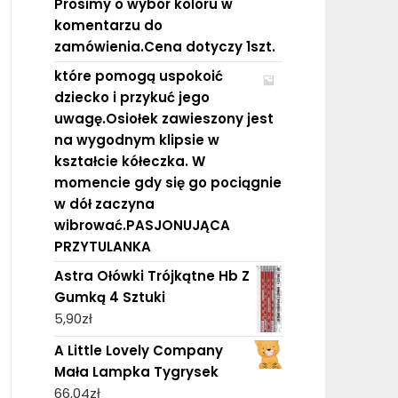
Prosimy o wybór koloru w
komentarzu do
zamówienia.Cena dotyczy 1szt.
które pomogą uspokoić
dziecko i przykuć jego
uwagę.Osiołek zawieszony jest
na wygodnym klipsie w
kształcie kółeczka. W
momencie gdy się go pociągnie
w dół zaczyna
wibrować.PASJONUJĄCA
PRZYTULANKA
Astra Ołówki Trójkątne Hb Z
Gumką 4 Sztuki
5,90
zł
A Little Lovely Company
Mała Lampka Tygrysek
66,04
zł