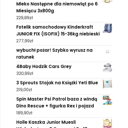
Mleko Następne dla niemowląt po 6
Miesiącu 3x800g
229,89
zł
Fotelik samochodowy Kinderkraft
JUNIOR FIX (ISOFIX) 15-36kg niebieski
277,99
zł
wybuchł pożar! Szybko wyrusz na
ratunek
4Baby Hodzik Cars Grey
320,99
zł
3 Sprouts Stojak na Książki Yeti Blue
219,00
zł
Spin Master Psi Patrol baza z windą
Dino Rescue + figurka Rex i pojazd
189,90
zł
Holle Kaszka Junior Muesli