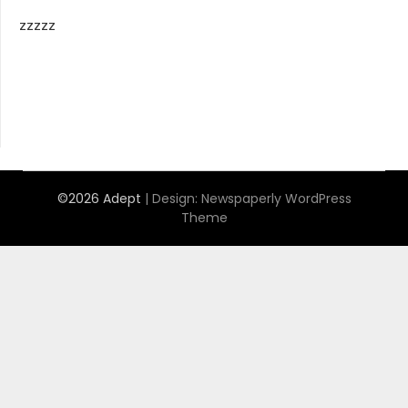
zzzzz
©2026 Adept
| Design:
Newspaperly WordPress
Theme