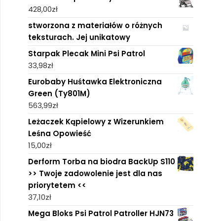
428,00
zł
stworzona z materiałów o różnych
teksturach. Jej unikatowy
Starpak Plecak Mini Psi Patrol
33,98
zł
Eurobaby Huśtawka Elektroniczna
Green (Ty801M)
563,99
zł
Leżaczek Kąpielowy z Wizerunkiem
Leśna Opowieść
15,00
zł
Derform Torba na biodra BackUp S110
>> Twoje zadowolenie jest dla nas
priorytetem <<
37,10
zł
Mega Bloks Psi Patrol Patroller HJN73