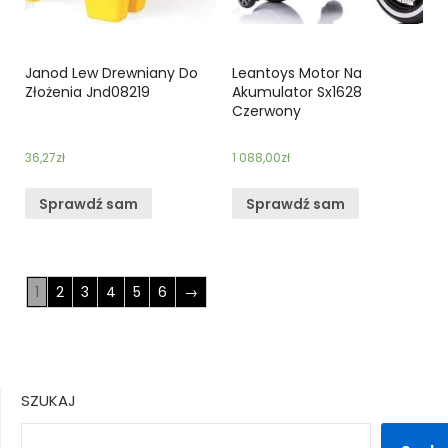
Janod Lew Drewniany Do
Leantoys Motor Na
Złożenia Jnd08219
Akumulator Sx1628
Czerwony
36,27
zł
1 088,00
zł
Sprawdź sam
Sprawdź sam
1
2
3
4
5
6
→
SZUKAJ