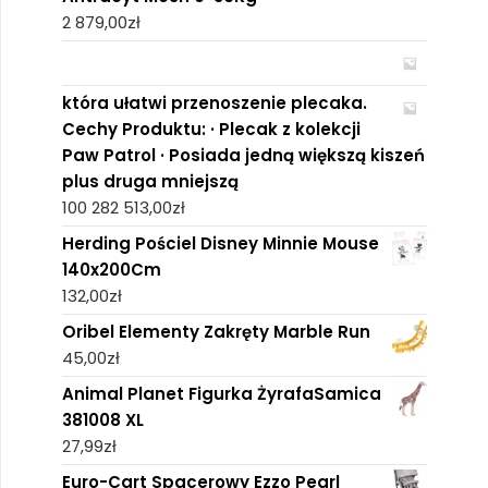
2 879,00
zł
która ułatwi przenoszenie plecaka.
Cechy Produktu: · Plecak z kolekcji
Paw Patrol · Posiada jedną większą kiszeń
plus druga mniejszą
100 282 513,00
zł
Herding Pościel Disney Minnie Mouse
140x200Cm
132,00
zł
Oribel Elementy Zakręty Marble Run
45,00
zł
Animal Planet Figurka ŻyrafaSamica
381008 XL
27,99
zł
Euro-Cart Spacerowy Ezzo Pearl