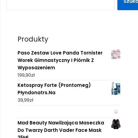
Szuka
Produkty
Paso Zestaw Love Panda Tornister
Worek Gimnastyczny I Piórnik Z
Wyposażeniem
199,90
zł
Ketospray Forte (Prontomeg)
Płyndonatrs.Na
39,99
zł
Mad Beauty Nawilżająca Maseczka
Do Twarzy Darth Vader Face Mask
25Ml