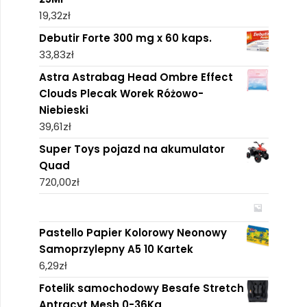
19,32
zł
Debutir Forte 300 mg x 60 kaps.
33,83
zł
Astra Astrabag Head Ombre Effect
Clouds Plecak Worek Różowo-
Niebieski
39,61
zł
Super Toys pojazd na akumulator
Quad
720,00
zł
Pastello Papier Kolorowy Neonowy
Samoprzylepny A5 10 Kartek
6,29
zł
Fotelik samochodowy Besafe Stretch
Antracyt Mesh 0-36Kg