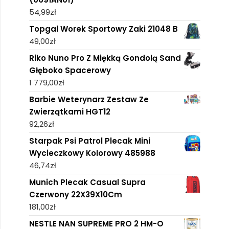
54,99
zł
Topgal Worek Sportowy Zaki 21048 B
49,00
zł
Riko Nuno Pro Z Miękką Gondolą Sand
Głęboko Spacerowy
1 779,00
zł
Barbie Weterynarz Zestaw Ze
Zwierzątkami HGT12
92,26
zł
Starpak Psi Patrol Plecak Mini
Wycieczkowy Kolorowy 485988
46,74
zł
Munich Plecak Casual Supra
Czerwony 22X39X10Cm
181,00
zł
NESTLE NAN SUPREME PRO 2 HM-O