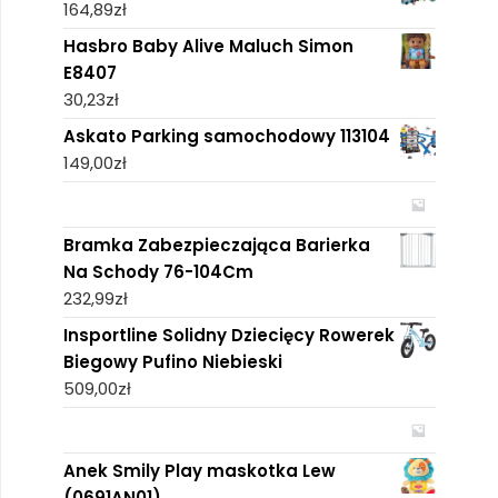
164,89
zł
Hasbro Baby Alive Maluch Simon
E8407
30,23
zł
Askato Parking samochodowy 113104
149,00
zł
Bramka Zabezpieczająca Barierka
Na Schody 76-104Cm
232,99
zł
Insportline Solidny Dziecięcy Rowerek
Biegowy Pufino Niebieski
509,00
zł
Anek Smily Play maskotka Lew
(0691AN01)