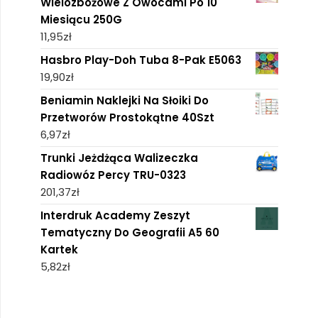
Wielozbożowe Z Owocami Po 10
Miesiącu 250G
11,95
zł
Hasbro Play-Doh Tuba 8-Pak E5063
19,90
zł
Beniamin Naklejki Na Słoiki Do
Przetworów Prostokątne 40Szt
6,97
zł
Trunki Jeżdżąca Walizeczka
Radiowóz Percy TRU-0323
201,37
zł
Interdruk Academy Zeszyt
Tematyczny Do Geografii A5 60
Kartek
5,82
zł