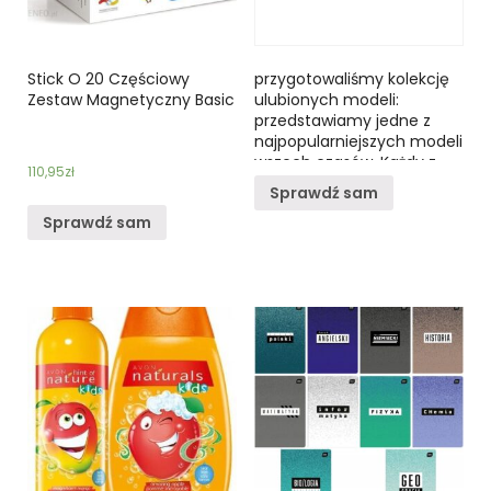
Stick O 20 Częściowy
przygotowaliśmy kolekcję
Zestaw Magnetyczny Basic
ulubionych modeli:
przedstawiamy jedne z
najpopularniejszych modeli
wszech czasów. Każdy z
110,95
zł
pojazdów osiągnął kultowy
Sprawdź sam
status wśród
Sprawdź sam
kolekcjonerów i wielbicieli
rajdów samochodowych w
każdym wieku.