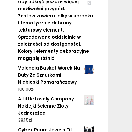
aby odkryć jeszcze więcej
możliwości przygód.
Zestaw zawiera lalkę w ubranku
i tematycznie dobrany
tekturowy element.
Sprzedawane oddzielnie w
zależności od dostępności.
Kolory i elementy dekoracyjne
mogą się różnić.
Valencia Basket Worek Na
Buty Ze Sznurkami
Niebieski Pomarańczowy
106,00
zł
A Little Lovely Company
Naklejki Ścienne Złoty
Jednorożec
38,15
zł
Cybex Priam Jewels Of