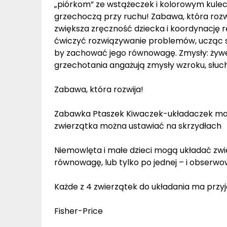
„piórkom” ze wstążeczek i kolorowym kulec
grzechoczą przy ruchu! Zabawa, która rozwi
zwiększa zręczność dziecka i koordynację
ćwiczyć rozwiązywanie problemów, ucząc si
by zachować jego równowagę. Zmysły: żywe 
grzechotania angażują zmysły wzroku, słuch
Zabawa, która rozwija!
Zabawka Ptaszek Kiwaczek-układaczek ma
zwierzątka można ustawiać na skrzydłach
Niemowlęta i małe dzieci mogą układać zw
równowagę, lub tylko po jednej – i obserwow
Każde z 4 zwierzątek do układania ma przyj
Fisher-Price