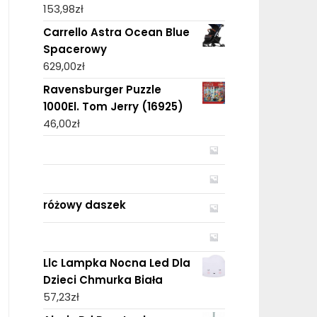
153,98
zł
Carrello Astra Ocean Blue
Spacerowy
629,00
zł
Ravensburger Puzzle
1000El. Tom Jerry (16925)
46,00
zł
różowy daszek
Llc Lampka Nocna Led Dla
Dzieci Chmurka Biała
57,23
zł