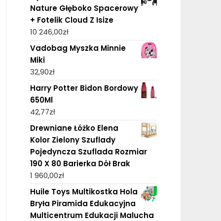
Nature Głęboko Spacerowy
+ Fotelik Cloud Z Isize
10 246,00
zł
Vadobag Myszka Minnie
Miki
32,90
zł
Harry Potter Bidon Bordowy
650Ml
42,77
zł
Drewniane Łóżko Elena
Kolor Zielony Szuflady
Pojedyncza Szuflada Rozmiar
190 X 80 Barierka Dół Brak
1 960,00
zł
Huile Toys Multikostka Hola
Bryła Piramida Edukacyjna
Multicentrum Edukacji Malucha