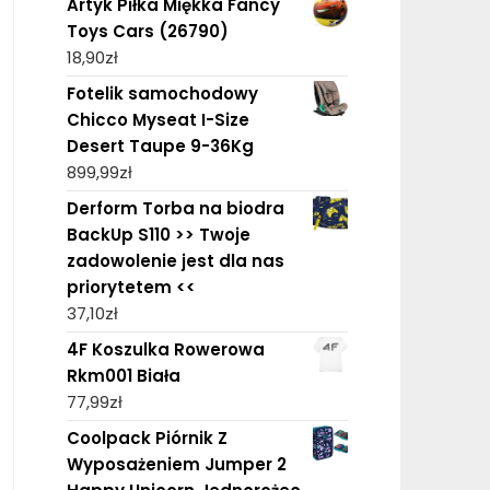
Artyk Piłka Miękka Fancy
Toys Cars (26790)
18,90
zł
Fotelik samochodowy
Chicco Myseat I-Size
Desert Taupe 9-36Kg
899,99
zł
Derform Torba na biodra
BackUp S110 >> Twoje
zadowolenie jest dla nas
priorytetem <<
37,10
zł
4F Koszulka Rowerowa
Rkm001 Biała
77,99
zł
Coolpack Piórnik Z
Wyposażeniem Jumper 2