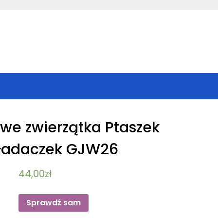
owe zwierzątka Ptaszek
ładaczek GJW26
44,00
zł
Sprawdź sam