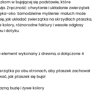
zkom w bujającej się podstawie, które
ja. Zręczność: chwytanie i układanie zwierzątek
 ręka–oko. Samodzielne myślenie: maluch może
ę, jak układać zwierzątka na skrzydłach ptaszka,
kolory, różnorodne faktury i wesołe odgłosy
u i dotyku.
 element wykonany z drewna, a dołączone 4
ierzątka po obu stronach, aby ptaszek zachował
ać, jak ptaszek się buja!
azną buzię i żywe kolory