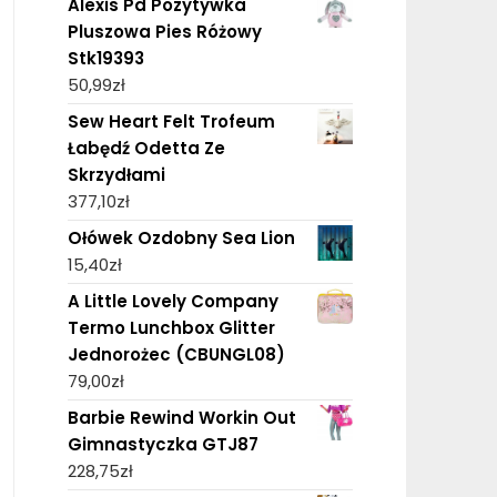
Alexis Pd Pozytywka
Pluszowa Pies Różowy
Stk19393
50,99
zł
Sew Heart Felt Trofeum
Łabędź Odetta Ze
Skrzydłami
377,10
zł
Ołówek Ozdobny Sea Lion
15,40
zł
A Little Lovely Company
Termo Lunchbox Glitter
Jednorożec (CBUNGL08)
79,00
zł
Barbie Rewind Workin Out
Gimnastyczka GTJ87
228,75
zł