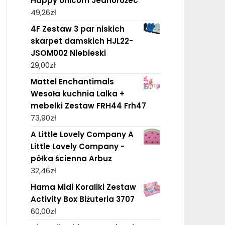
Happy Unicorn Jednorożec
49,26
zł
4F Zestaw 3 par niskich
skarpet damskich HJL22-
JSOM002 Niebieski
29,00
zł
Mattel Enchantimals
Wesoła kuchnia Lalka +
mebelki Zestaw FRH44 Frh47
73,90
zł
A Little Lovely Company A
Little Lovely Company -
półka ścienna Arbuz
32,46
zł
Hama Midi Koraliki Zestaw
Activity Box Biżuteria 3707
60,00
zł