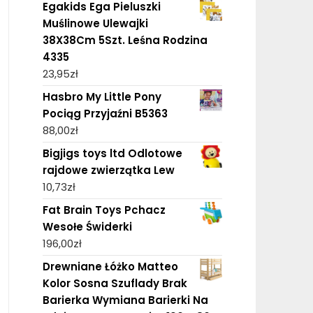
Egakids Ega Pieluszki
Muślinowe Ulewajki
38X38Cm 5Szt. Leśna Rodzina
4335
23,95
zł
Hasbro My Little Pony
Pociąg Przyjaźni B5363
88,00
zł
Bigjigs toys ltd Odlotowe
rajdowe zwierzątka Lew
10,73
zł
Fat Brain Toys Pchacz
Wesołe Świderki
196,00
zł
Drewniane Łóżko Matteo
Kolor Sosna Szuflady Brak
Barierka Wymiana Barierki Na