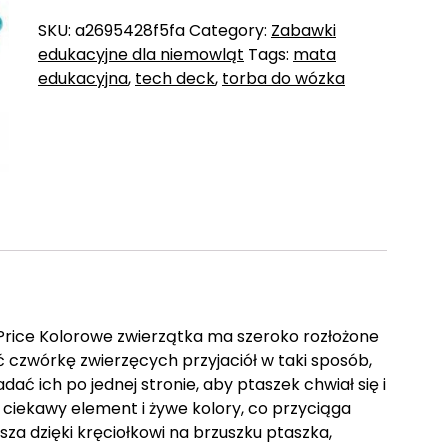
SKU:
a2695428f5fa
Category:
Zabawki
edukacyjne dla niemowląt
Tags:
mata
edukacyjna
,
tech deck
,
torba do wózka
-Price Kolorowe zwierzątka ma szeroko rozłożone
 czwórkę zwierzęcych przyjaciół w taki sposób,
ć ich po jednej stronie, aby ptaszek chwiał się i
, ciekawy element i żywe kolory, co przyciąga
a dzięki kręciołkowi na brzuszku ptaszka,