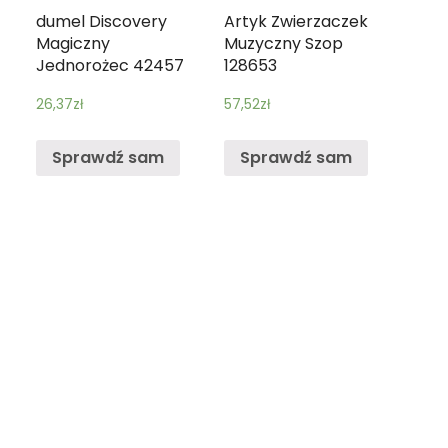
dumel Discovery
Artyk Zwierzaczek
Magiczny
Muzyczny Szop
Jednorożec 42457
128653
26,37
zł
57,52
zł
Sprawdź sam
Sprawdź sam