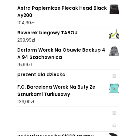
Astra Papiernicze Plecak Head Black
Ay200
104,30
zł
Rowerek biegowy TABOU
299,99
zł
Derform Worek Na Obuwie Backup 4
A 94 Szachownica
15,99
zł
prezent dla dziecka
F.C. Barcelona Worek Na Buty Ze
Sznurkami Turkusowy
133,00
zł