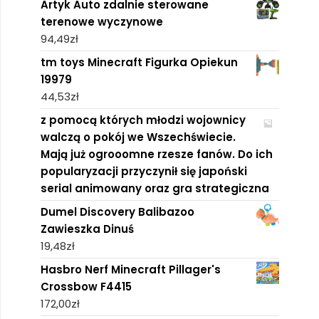
Artyk Auto zdalnie sterowane
terenowe wyczynowe
94,49
zł
tm toys Minecraft Figurka Opiekun
19979
44,53
zł
z pomocą których młodzi wojownicy
walczą o pokój we Wszechświecie.
Mają już ogrooomne rzesze fanów. Do ich
popularyzacji przyczynił się japoński
serial animowany oraz gra strategiczna
Dumel Discovery Balibazoo
Zawieszka Dinuś
19,48
zł
Hasbro Nerf Minecraft Pillager's
Crossbow F4415
172,00
zł