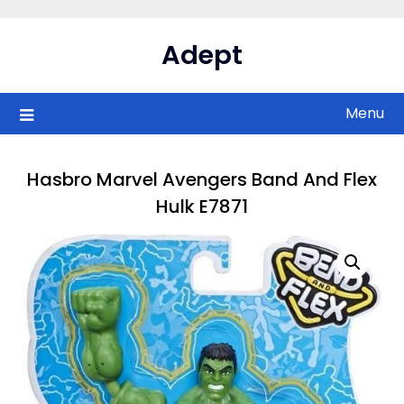
Skip
to
Adept
content
Menu
Hasbro Marvel Avengers Band And Flex
Hulk E7871