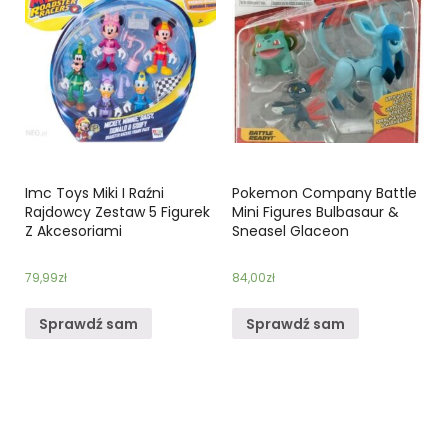
Imc Toys Miki I Raźni
Pokemon Company Battle
Rajdowcy Zestaw 5 Figurek
Mini Figures Bulbasaur &
Z Akcesoriami
Sneasel Glaceon
79,99
zł
84,00
zł
Sprawdź sam
Sprawdź sam