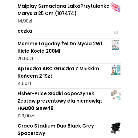
Malplay Szmaciana LalkaPrzytulanka
Marysia 25 Cm (107474)
14,90
zł
oczka
Momme Łagodny Żel Do Mycia 2W1
Kicia Kocia 200Ml
26,50
zł
Apteczka ABC Gruszka Z Miękkim
Końcem 2 1Szt
4,50
zł
Fisher-Price Słodki odpoczynek
Zestaw prezentowy dla niemowląt
HGB80 GXW48
129,00
zł
Graco Stadium Duo Black Grey
Spacerowy