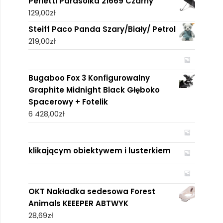
Perletti Parasolka 21669 Czarny
129,00
zł
Steiff Paco Panda Szary/Biały/ Petrol
219,00
zł
Bugaboo Fox 3 Konfigurowalny
Graphite Midnight Black Głęboko
Spacerowy + Fotelik
6 428,00
zł
klikającym obiektywem i lusterkiem
OKT Nakładka sedesowa Forest
Animals KEEEPER ABTWYK
28,69
zł