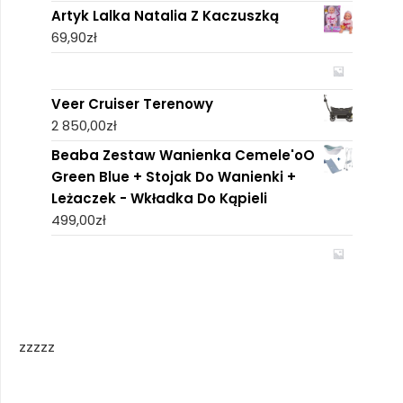
Artyk Lalka Natalia Z Kaczuszką
69,90
zł
Veer Cruiser Terenowy
2 850,00
zł
Beaba Zestaw Wanienka Cemele'oO
Green Blue + Stojak Do Wanienki +
Leżaczek - Wkładka Do Kąpieli
499,00
zł
zzzzz