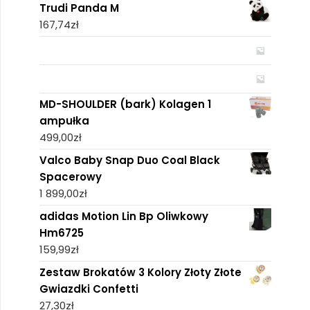
Trudi Panda M
167,74
zł
MD-SHOULDER (bark) Kolagen 1
ampułka
499,00
zł
Valco Baby Snap Duo Coal Black
Spacerowy
1 899,00
zł
adidas Motion Lin Bp Oliwkowy
Hm6725
159,99
zł
Zestaw Brokatów 3 Kolory Złoty Złote
Gwiazdki Confetti
27,30
zł