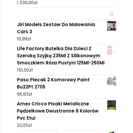
1 030,00
zł
Jiri Models Zestaw Do Malowania
Cars 3
10,99
zł
Life Factory Butelka Dla Dzieci Z
Szeroką Szyjką 235Ml Z Silikonowym
Smoczkiem Róża Pustyni 125Ml-250Ml
151,00
zł
Paso Plecak 2 Komorowy Paint
Bu22Pt 2705
96,83
zł
Amex Cricco Pisaki Metaliczne
Pędzelkowe Dwustronne 6 Kolorów
Pvc Etui
22,05
zł