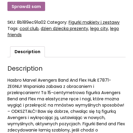
Sprawdź sam
SKU:
8b189ec91a02
Category:
Figurki makiety i zestawy
Tags:
cool club
,
dzien dziecka prezenty
,
lego city
,
lego
friends
Description
Description
Hasbro Marvel Avengers Band And Flex Hulk E7871-
ZEGNIJ! Wspaniała zabawa z obracaniem i
przekręcaniem! Ta 15-centymetrowa figurka Avengers
Bend and Flex ma elastyczne ręce i nogi, które można
wygiąć i przekręcić na mnóstwo wymyślnych sposobów!
– ODKSZTAŁĆ! Baw się dobrze, chwaląc się tą figurką
Avengers i wykręcając ją, ustawiając w nowych,
wymyślnych, aktywnych pozycjach. Figurki Bend and Flex
zdecydowanie łamią szablony, jeśli chodzi o