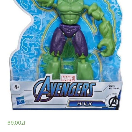
69,00
zł