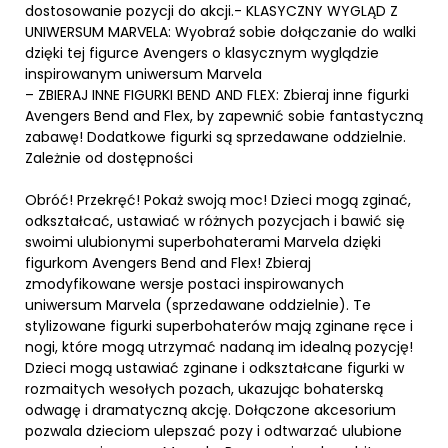
dostosowanie pozycji do akcji.- KLASYCZNY WYGLĄD Z
UNIWERSUM MARVELA: Wyobraź sobie dołączanie do walki
dzięki tej figurce Avengers o klasycznym wyglądzie
inspirowanym uniwersum Marvela
– ZBIERAJ INNE FIGURKI BEND AND FLEX: Zbieraj inne figurki
Avengers Bend and Flex, by zapewnić sobie fantastyczną
zabawę! Dodatkowe figurki są sprzedawane oddzielnie.
Zależnie od dostępności
Obróć! Przekręć! Pokaż swoją moc! Dzieci mogą zginać,
odkształcać, ustawiać w różnych pozycjach i bawić się
swoimi ulubionymi superbohaterami Marvela dzięki
figurkom Avengers Bend and Flex! Zbieraj
zmodyfikowane wersje postaci inspirowanych
uniwersum Marvela (sprzedawane oddzielnie). Te
stylizowane figurki superbohaterów mają zginane ręce i
nogi, które mogą utrzymać nadaną im idealną pozycję!
Dzieci mogą ustawiać zginane i odkształcane figurki w
rozmaitych wesołych pozach, ukazując bohaterską
odwagę i dramatyczną akcję. Dołączone akcesorium
pozwala dzieciom ulepszać pozy i odtwarzać ulubione