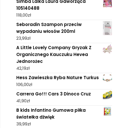
Simba Lalka Laura Gaworząca
105140488
118,00
zł
Seboradin Szampon przeciw
wypadaniu włosów 200ml
23,99
zł
A Little Lovely Company Gryzak Z
Organicznego Kauczuku Hevea
Jednorożec
42,19
zł
Hess Zawieszka Ryba Nature Turkus
106,00
zł
Carrera Go!!! Cars 3 Dinoco Cruz
41,90
zł
B kids Infantino Gumowa piłka
światełka dźwięk
39,99
zł