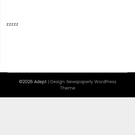
zzzzz
©2026 Adept
| Design:
Newspaperly WordPress
Theme