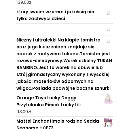
139,00
zł
który swoim wzorem i jakością nie
tylko zachwyci dzieci
śliczny i ultralekki.Na klapie tornistra
oraz jego kieszeniach znajduje się
nadruk z motywem tukana.Tornister jest
różowo-seledynowy.Worek szkolny TUKAN
BAMBINO.Jest to worek na obuwie lub
strój gimnastyczny wykonany z wysokiej
jakości materiałów odpornych na
wilgoć.Posiada podwójne boczne sznurki
Orange Toys Lucky Doggy
Przytulanka Piesek Lucky Lili
113,00
zł
Mattel Enchantimals rodzina Sedda
Seahorse HCF73