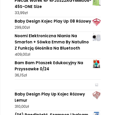
Plecak Worek 4F 4FJSS22AGYMM006-
45S-ONE Size
33,99
zł
Baby Design Kojec Play Up 08 Różowy
299,00
zł
Noomi Elektroniczna Niania Na
Smarfon + Sówka Emma By Natulino
Z Funkcją Głośnika Na Bluetooth
409,00
zł
Bam Bam Ptaszek Edukacyjny Na
Przyssawke 0/24
36,15
zł
Baby Design Play Up Kojec Różowy
Lemur
310,00
zł
(DE) Paediptekt, Szampon i balsam