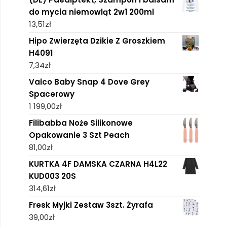
do mycia niemowląt 2w1 200ml
13,51
zł
Hipo Zwierzęta Dzikie Z Groszkiem
H4091
7,34
zł
Valco Baby Snap 4 Dove Grey
Spacerowy
1 199,00
zł
Filibabba Noże Silikonowe
Opakowanie 3 Szt Peach
81,00
zł
KURTKA 4F DAMSKA CZARNA H4L22
KUD003 20S
314,61
zł
Fresk Myjki Zestaw 3szt. Żyrafa
39,00
zł