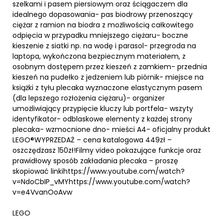
szelkami i pasem piersiowym oraz ściągaczem dla
idealnego dopasowania- pas biodrowy przenoszący
ciężar z ramion na biodra z możliwością całkowitego
odpięcia w przypadku mniejszego ciężaru- boczne
kieszenie z siatki np. na wodę i parasol- przegroda na
laptopa, wykończona bezpiecznym materiałem, z
osobnym dostępem przez kieszeń z zamkiem- przednia
kieszeń na pudełko z jedzeniem lub piórnik- miejsce na
książki z tyłu plecaka wyznaczone elastycznym pasem
(dla lepszego rozłożenia ciężaru)- organizer
umożliwiający przypięcie kluczy lub portfela- wszyty
identyfikator- odblaskowe elementy z każdej strony
plecaka- wzmocnione dno- mieści A4- oficjalny produkt
LEGO®WYPRZEDAŻ – cena katalogowa 449zł –
oszczędzasz 150zł!Filmy video pokazujące funkcje oraz
prawidłowy sposób zakładania plecaka – proszę
skopiować linkihttps://www.youtube.com/watch?
v=NdoCbIP_vMYhttps://www.youtube.com/watch?
v=e4VvanOoAvw
LEGO