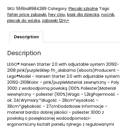
SKU:
556ba8984289
Category:
Plecaki szkolne
Tags:
fisher price zabawki
,
hey clay
,
kask dla dziecka
,
nocnik
,
plecak do wózka
,
zabawki 12m+
Description
Description
LEGO® Hansen Starter 2.0 with adjustable system 20192-
2108 pink/purpleSklep fh_alabama (eboots)Producent –
Lego®Model – Hansen Starter 2.0 with adjustable system
20192-2108Kolor – pink/purpleMateriał zewnętrzny – Poly
300D z wodoodporną powłoką (100% Poliester)Materiał
wewnętrzny – poliester (100%)Waga – 1,2kgPojemność –
ok. 24l.Wymiary:*długość – 28cm*wysokość –
38cm*głębokość – 27cmDodatkowe informacje –
materiał bardzo dobrej jakości – poliester 300D z
powłoką o powiększonej wodoodporności-
ergonomiczny kształt panelu tylnego z regulowanymi