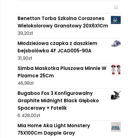
Benetton Torba Szkolna Corazones
Wielokolorowy Granatowy 20X6X1Cm
39,20
zł
Młodzieżowa czapka z daszkiem
bejsbolówka 4F JCAD005-90A
31,90
zł
Simba Maskotka Pluszowa Minnie W
Piżamce 25Cm
46,98
zł
Bugaboo Fox 3 Konfigurowalny
Graphite Midnight Black Głęboko
Spacerowy + Fotelik
6 428,00
zł
Mia Home Aka Light Monstery
75X100Cm Dapple Gray