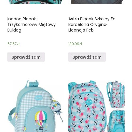
Incood Plecak
Astra Plecak Szkolny Fc
Trzykomorowy Miętowy
Barcelona Oryginał
Buldog
Licencja Fcb
67,57
zł
139,99
zł
Sprawdź sam
Sprawdź sam