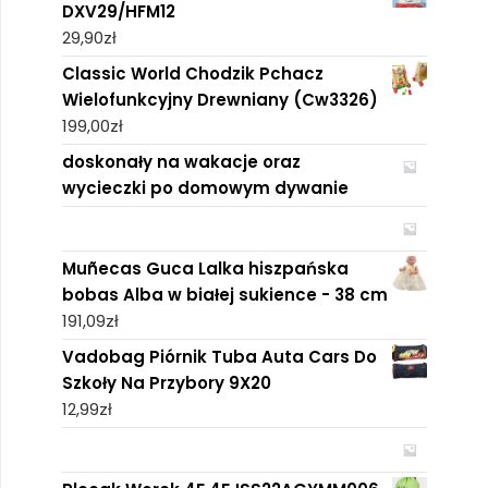
DXV29/HFM12
29,90
zł
Classic World Chodzik Pchacz
Wielofunkcyjny Drewniany (Cw3326)
199,00
zł
doskonały na wakacje oraz
wycieczki po domowym dywanie
Muñecas Guca Lalka hiszpańska
bobas Alba w białej sukience - 38 cm
191,09
zł
Vadobag Piórnik Tuba Auta Cars Do
Szkoły Na Przybory 9X20
12,99
zł