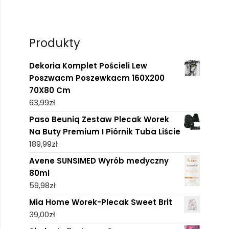
Produkty
Dekoria Komplet Pościeli Lew
Poszwacm Poszewkacm 160X200
70X80 Cm
63,99
zł
Paso Beuniq Zestaw Plecak Worek
Na Buty Premium I Piórnik Tuba Liście
189,99
zł
Avene SUNSIMED Wyrób medyczny
80ml
59,98
zł
Mia Home Worek-Plecak Sweet Brit
39,00
zł