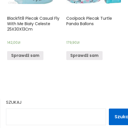
Blackfit8 Plecak Casual Fly
Coolpack Plecak Turtle
With Me Biały Celeste
Panda Ballons
25X30X13Cm
142,00
zł
179,90
zł
Sprawdź sam
Sprawdź sam
SZUKAJ
Szuka