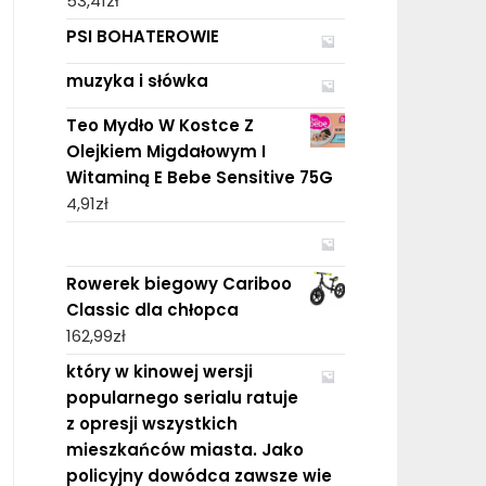
53,41
zł
PSI BOHATEROWIE
muzyka i słówka
Teo Mydło W Kostce Z
Olejkiem Migdałowym I
Witaminą E Bebe Sensitive 75G
4,91
zł
Rowerek biegowy Cariboo
Classic dla chłopca
162,99
zł
który w kinowej wersji
popularnego serialu ratuje
z opresji wszystkich
mieszkańców miasta. Jako
policyjny dowódca zawsze wie