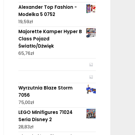
Alexander Top Fashion -
Modelka 5 0752
19,59
zł
Majorette Kamper Hyper B
Class Pojazd
Światło/Dźwięk
65,76
zł
Wyrzutnia Blaze Storm
7056
75,00
zł
LEGO Minifigures 71024
Seria Disney 2
28,83
zł