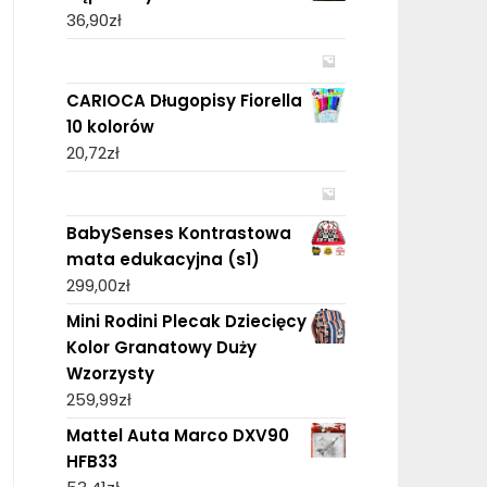
36,90
zł
CARIOCA Długopisy Fiorella
10 kolorów
20,72
zł
BabySenses Kontrastowa
mata edukacyjna (s1)
299,00
zł
Mini Rodini Plecak Dziecięcy
Kolor Granatowy Duży
Wzorzysty
259,99
zł
Mattel Auta Marco DXV90
HFB33