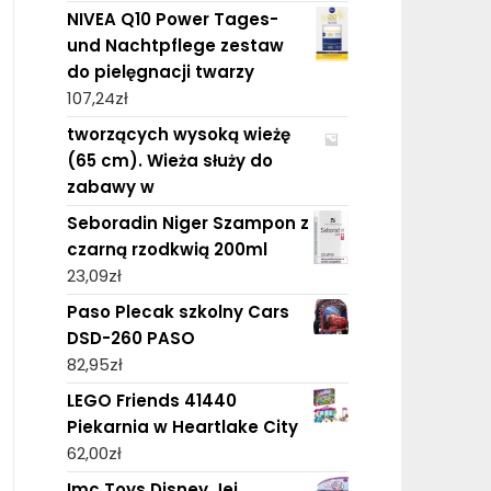
NIVEA Q10 Power Tages-
und Nachtpflege zestaw
do pielęgnacji twarzy
107,24
zł
tworzących wysoką wieżę
(65 cm). Wieża służy do
zabawy w
Seboradin Niger Szampon z
czarną rzodkwią 200ml
23,09
zł
Paso Plecak szkolny Cars
DSD-260 PASO
82,95
zł
LEGO Friends 41440
Piekarnia w Heartlake City
62,00
zł
Imc Toys Disney Jej