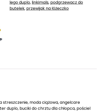
lego duplo
,
linkimals
,
podgrzewacz do
butelek
,
przewijak na łóżeczko
zęta streszczenie, moda ciążowa, angelcare
pter duplo, buciki do chrztu dla chłopca, pościel