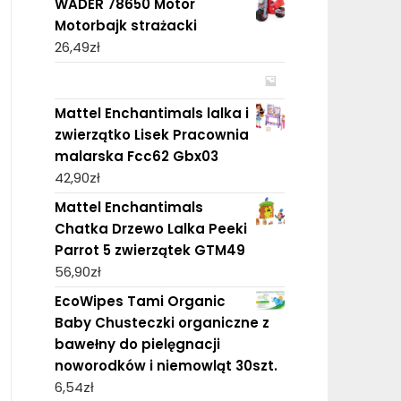
WADER 78650 Motor
Motorbajk strażacki
26,49
zł
Mattel Enchantimals lalka i
zwierzątko Lisek Pracownia
malarska Fcc62 Gbx03
42,90
zł
Mattel Enchantimals
Chatka Drzewo Lalka Peeki
Parrot 5 zwierzątek GTM49
56,90
zł
EcoWipes Tami Organic
Baby Chusteczki organiczne z
bawełny do pielęgnacji
noworodków i niemowląt 30szt.
6,54
zł