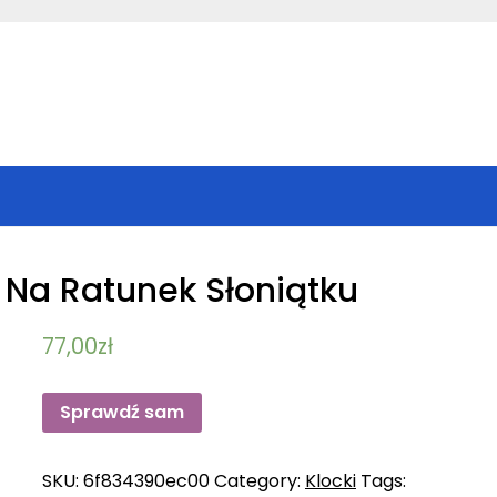
1 Na Ratunek Słoniątku
77,00
zł
Sprawdź sam
SKU:
6f834390ec00
Category:
Klocki
Tags: