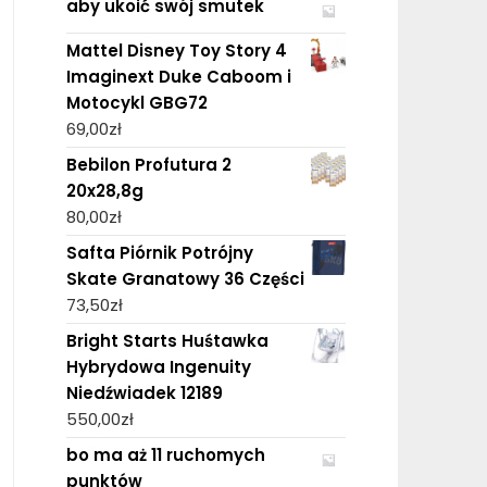
aby ukoić swój smutek
Mattel Disney Toy Story 4
Imaginext Duke Caboom i
Motocykl GBG72
69,00
zł
Bebilon Profutura 2
20x28,8g
80,00
zł
Safta Piórnik Potrójny
Skate Granatowy 36 Części
73,50
zł
Bright Starts Huśtawka
Hybrydowa Ingenuity
Niedźwiadek 12189
550,00
zł
bo ma aż 11 ruchomych
punktów