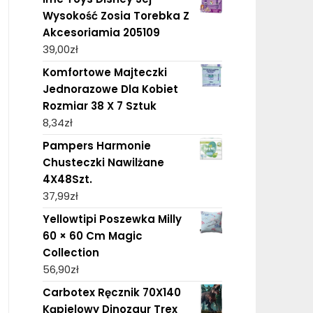
Wysokość Zosia Torebka Z
Akcesoriamia 205109
39,00
zł
Komfortowe Majteczki
Jednorazowe Dla Kobiet
Rozmiar 38 X 7 Sztuk
8,34
zł
Pampers Harmonie
Chusteczki Nawilżane
4X48Szt.
37,99
zł
Yellowtipi Poszewka Milly
60 × 60 Cm Magic
Collection
56,90
zł
Carbotex Ręcznik 70X140
Kąpielowy Dinozaur Trex