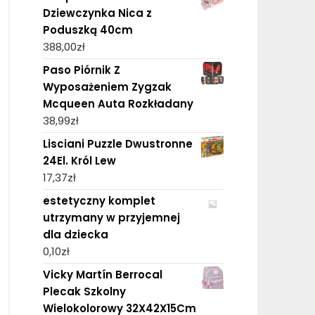
Dziewczynka Nica z
Poduszką 40cm
388,00
zł
Paso Piórnik Z
Wyposażeniem Zygzak
Mcqueen Auta Rozkładany
38,99
zł
Lisciani Puzzle Dwustronne
24El. Król Lew
17,37
zł
estetyczny komplet
utrzymany w przyjemnej
dla dziecka
0,10
zł
Vicky Martín Berrocal
Plecak Szkolny
Wielokolorowy 32X42X15Cm