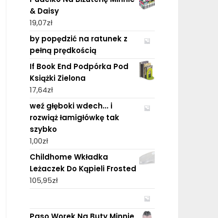
& Daisy
19,07
zł
by popędzić na ratunek z
pełną prędkością
If Book End Podpórka Pod
Książki Zielona
17,64
zł
weź głęboki wdech... i
rozwiąż łamigłówkę tak
szybko
1,00
zł
Childhome Wkładka
Leżaczek Do Kąpieli Frosted
105,95
zł
Paso Worek Na Buty Minnie