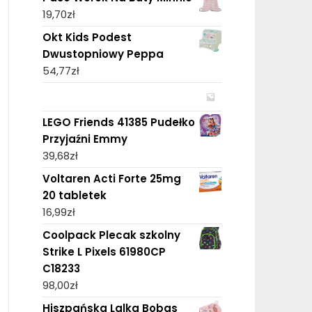
19,70
zł
Okt Kids Podest
Dwustopniowy Peppa
54,77
zł
LEGO Friends 41385 Pudełko
Przyjaźni Emmy
39,68
zł
Voltaren Acti Forte 25mg
20 tabletek
16,99
zł
Coolpack Plecak szkolny
Strike L Pixels 61980CP
C18233
98,00
zł
Hiszpańska Lalka Bobas