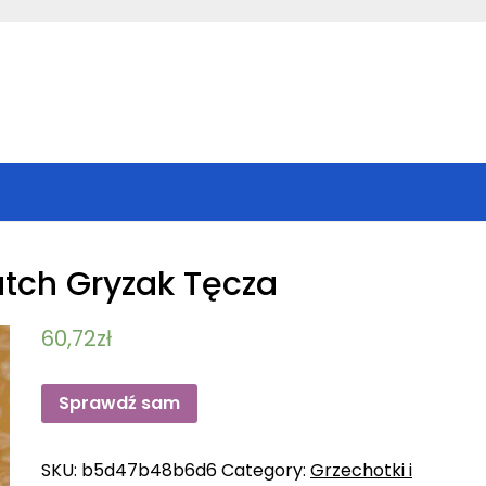
Dutch Gryzak Tęcza
60,72
zł
Sprawdź sam
SKU:
b5d47b48b6d6
Category:
Grzechotki i