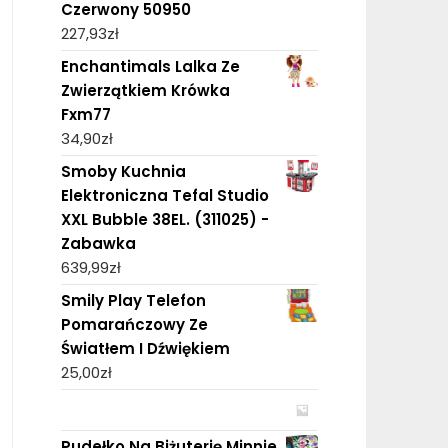
Czerwony 50950
227,93
zł
Enchantimals Lalka Ze
Zwierzątkiem Krówka
Fxm77
34,90
zł
Smoby Kuchnia
Elektroniczna Tefal Studio
XXL Bubble 38EL. (311025) -
Zabawka
639,99
zł
Smily Play Telefon
Pomarańczowy Ze
Światłem I Dźwiękiem
25,00
zł
Pudełko Na Biżuterię Minnie