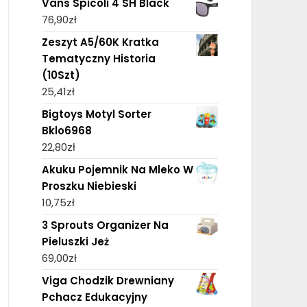
Vans Spicoli 4 SH Black
76,90
zł
Zeszyt A5/60K Kratka
Tematyczny Historia
(10Szt)
25,41
zł
Bigtoys Motyl Sorter
Bklo6968
22,80
zł
Akuku Pojemnik Na Mleko W
Proszku Niebieski
10,75
zł
3 Sprouts Organizer Na
Pieluszki Jeż
69,00
zł
Viga Chodzik Drewniany
Pchacz Edukacyjny