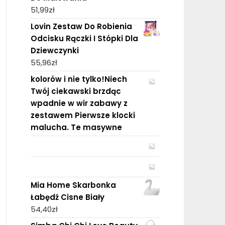
51,99
zł
Lovin Zestaw Do Robienia
Odcisku Rączki I Stópki Dla
Dziewczynki
55,96
zł
kolorów i nie tylko!Niech
Twój ciekawski brzdąc
wpadnie w wir zabawy z
zestawem Pierwsze klocki
malucha. Te masywne
Mia Home Skarbonka
Łabędź Cisne Biały
54,40
zł