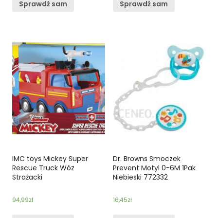
Sprawdź sam
Sprawdź sam
IMC toys Mickey Super
Dr. Browns Smoczek
Rescue Truck Wóz
Prevent Motyl 0-6M 1Pak
Strażacki
Niebieski 772332
94,99
zł
16,45
zł