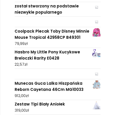
został stworzony na podstawie
niezwykle popularnego
Coolpack Plecak Toby Disney Minnie
Mouse Tropical 42958CP B49301
79,99
zł
Hasbro My Little Pony Kucykowe
Breloczki Rarity E0428
22,57
zł
Munecas Guca Lalka Hiszpańska
Reborn Cayetana 46Cm MG10033
912,00
zł
Zestaw Tipi Biały Aniołek
319,00
zł