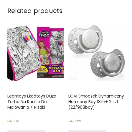
Related products
Leantoys Lkodtoys Duża
LOVI Smoczek Dynamiczny
Torba Na Ramie Do
Harmony Boy 18m+ 2 szt.
Malowania + Pisaki
(22/908boy)
34,93
zł
24,98
zł