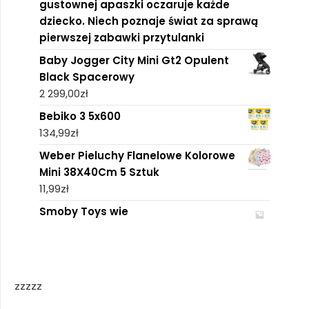
gustownej apaszki oczaruje każde
dziecko. Niech poznaje świat za sprawą
pierwszej zabawki przytulanki
Baby Jogger City Mini Gt2 Opulent
Black Spacerowy
2 299,00
zł
Bebiko 3 5x600
134,99
zł
Weber Pieluchy Flanelowe Kolorowe
Mini 38X40Cm 5 Sztuk
11,99
zł
Smoby Toys wie
zzzzz