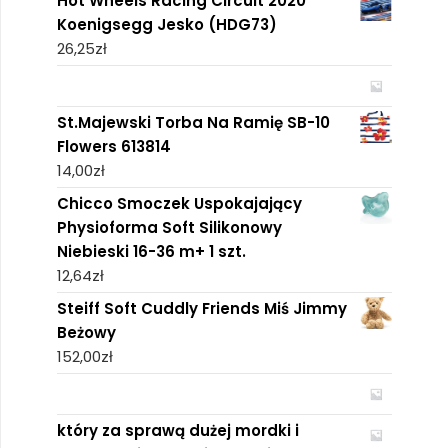
Hot Wheels Racing Circuit 2020
Koenigsegg Jesko (HDG73)
26,25
zł
St.Majewski Torba Na Ramię SB-10
Flowers 613814
14,00
zł
Chicco Smoczek Uspokajający
Physioforma Soft Silikonowy
Niebieski 16-36 m+ 1 szt.
12,64
zł
Steiff Soft Cuddly Friends Miś Jimmy
Beżowy
152,00
zł
który za sprawą dużej mordki i