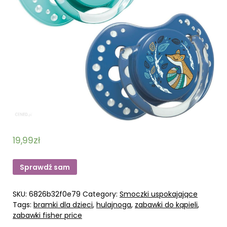
19,99
zł
Sprawdź sam
SKU:
6826b32f0e79
Category:
Smoczki uspokajające
Tags:
bramki dla dzieci
,
hulajnoga
,
zabawki do kąpieli
,
zabawki fisher price