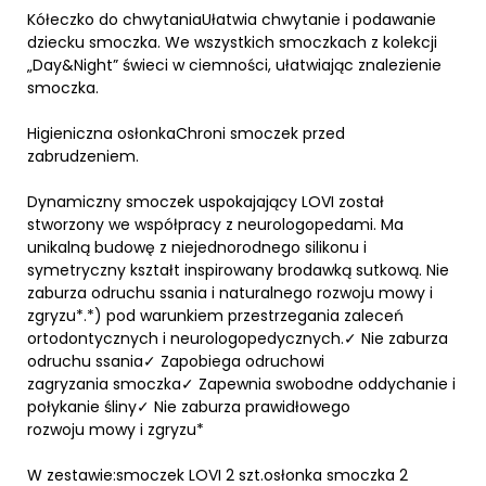
Kółeczko do chwytaniaUłatwia chwytanie i podawanie
dziecku smoczka. We wszystkich smoczkach z kolekcji
„Day&Night” świeci w ciemności, ułatwiając znalezienie
smoczka.
Higieniczna osłonkaChroni smoczek przed
zabrudzeniem.
Dynamiczny smoczek uspokajający LOVI został
stworzony we współpracy z neurologopedami. Ma
unikalną budowę z niejednorodnego silikonu i
symetryczny kształt inspirowany brodawką sutkową. Nie
zaburza odruchu ssania i naturalnego rozwoju mowy i
zgryzu*.*) pod warunkiem przestrzegania zaleceń
ortodontycznych i neurologopedycznych.✓ Nie zaburza
odruchu ssania✓ Zapobiega odruchowi
zagryzania smoczka✓ Zapewnia swobodne oddychanie i
połykanie śliny✓ Nie zaburza prawidłowego
rozwoju mowy i zgryzu*
W zestawie:smoczek LOVI 2 szt.osłonka smoczka 2