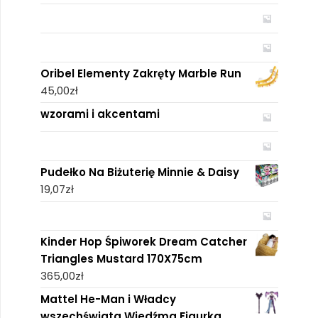
Oribel Elementy Zakręty Marble Run
45,00
zł
wzorami i akcentami
Pudełko Na Biżuterię Minnie & Daisy
19,07
zł
Kinder Hop Śpiworek Dream Catcher
Triangles Mustard 170X75cm
365,00
zł
Mattel He-Man i Władcy
wszechświata Wiedźma Figurka