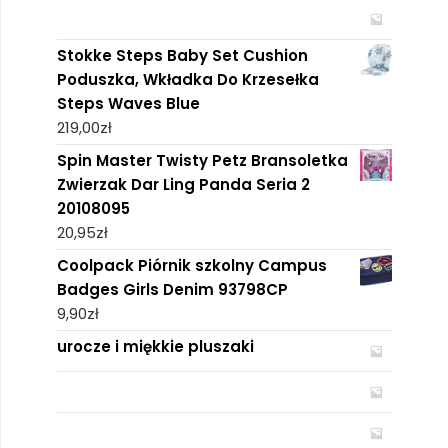
Stokke Steps Baby Set Cushion
Poduszka, Wkładka Do Krzesełka
Steps Waves Blue
219,00
zł
Spin Master Twisty Petz Bransoletka
Zwierzak Dar Ling Panda Seria 2
20108095
20,95
zł
Coolpack Piórnik szkolny Campus
Badges Girls Denim 93798CP
9,90
zł
urocze i miękkie pluszaki