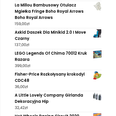
La Millou Bambusowy Otulacz
Mgiełka Fringe Boho Royal Arrows
Boho Royal Arrows
159,00
zł
Axkid Daszek Dla Minikid 2.0 I Move
Czarny
137,00
zł
LEGO Legends Of Chima 70012 Kruk
Razara
399,00
zł
Fisher-Price Rozkołysany krokodyl
CDC48
36,00
zł
A Little Lovely Company Girlanda
Dekoracyjna Hip
32,42
zł