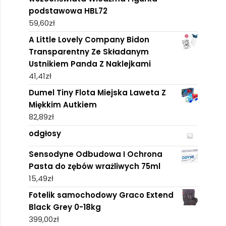
podstawowa HBL72
59,60
zł
A Little Lovely Company Bidon
Transparentny Ze Składanym
Ustnikiem Panda Z Naklejkami
41,41
zł
Dumel Tiny Flota Miejska Laweta Z
Miękkim Autkiem
82,89
zł
odgłosy
Sensodyne Odbudowa I Ochrona
Pasta do zębów wrażliwych 75ml
15,49
zł
Fotelik samochodowy Graco Extend
Black Grey 0-18kg
399,00
zł