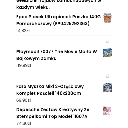
wielbicieli rajdów samochodowych w
każdym wieku.
Epee Piasek Ultrapiasek Puszka 140G
Pomarańczowy (EP0425292363)
14,82
zł
Playmobil 70077 The Movie Marla W
Bajkowym Zamku
119,99
zł
Faro Myszka Miki 2-Częściowy
Komplet Pościeli 140x200Cm
69,90
zł
Depesche Zestaw Kreatywny Ze
Stempelkami Top Model 11607A
74,60
zł