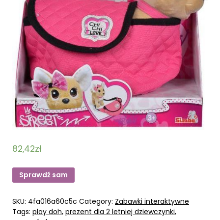
82,42
zł
Sprawdź sam
SKU:
4fa016a60c5c
Category:
Zabawki interaktywne
Tags:
play doh
,
prezent dla 2 letniej dziewczynki
,