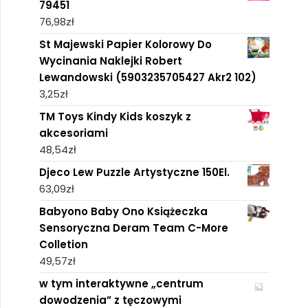
79451
76,98
zł
St Majewski Papier Kolorowy Do
Wycinania Naklejki Robert
Lewandowski (5903235705427 Akr2 102)
3,25
zł
TM Toys Kindy Kids koszyk z
akcesoriami
48,54
zł
Djeco Lew Puzzle Artystyczne 150El.
63,09
zł
Babyono Baby Ono Książeczka
Sensoryczna Deram Team C-More
Colletion
49,57
zł
w tym interaktywne „centrum
dowodzenia” z tęczowymi