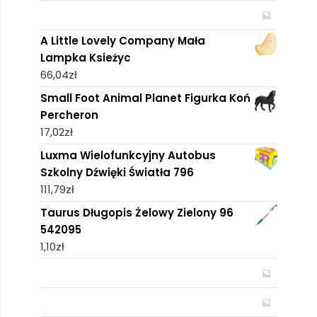
A Little Lovely Company Mała
Lampka Ksieżyc
66,04
zł
Small Foot Animal Planet Figurka Koń
Percheron
17,02
zł
Luxma Wielofunkcyjny Autobus
Szkolny Dźwięki Światła 796
111,79
zł
Taurus Długopis Żelowy Zielony 96
542095
1,10
zł