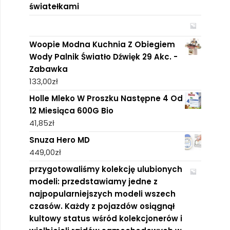
światełkami
Woopie Modna Kuchnia Z Obiegiem
Wody Palnik Światło Dźwięk 29 Akc. -
Zabawka
133,00
zł
Holle Mleko W Proszku Następne 4 Od
12 Miesiąca 600G Bio
41,85
zł
Snuza Hero MD
449,00
zł
przygotowaliśmy kolekcję ulubionych
modeli: przedstawiamy jedne z
najpopularniejszych modeli wszech
czasów. Każdy z pojazdów osiągnął
kultowy status wśród kolekcjonerów i