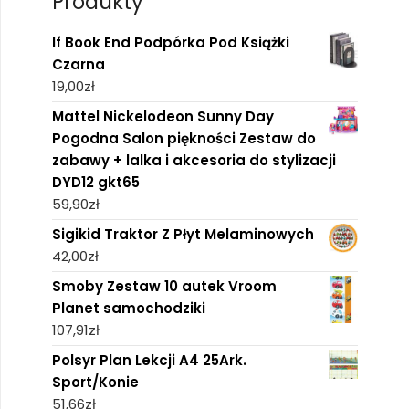
Produkty
If Book End Podpórka Pod Książki
Czarna
19,00
zł
Mattel Nickelodeon Sunny Day
Pogodna Salon piękności Zestaw do
zabawy + lalka i akcesoria do stylizacji
DYD12 gkt65
59,90
zł
Sigikid Traktor Z Płyt Melaminowych
42,00
zł
Smoby Zestaw 10 autek Vroom
Planet samochodziki
107,91
zł
Polsyr Plan Lekcji A4 25Ark.
Sport/Konie
51,66
zł