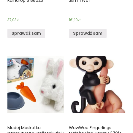
Raindrop S 88023
3km TW01
37,03
zł
161,10
zł
Sprawdź sam
Sprawdź sam
Madej Maskotka
WowWee Fingerlings