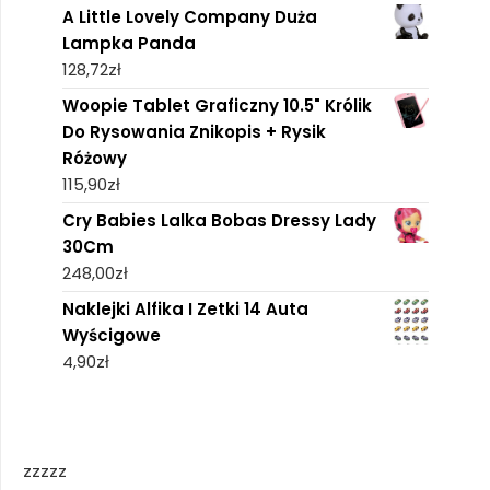
A Little Lovely Company Duża
Lampka Panda
128,72
zł
Woopie Tablet Graficzny 10.5" Królik
Do Rysowania Znikopis + Rysik
Różowy
115,90
zł
Cry Babies Lalka Bobas Dressy Lady
30Cm
248,00
zł
Naklejki Alfika I Zetki 14 Auta
Wyścigowe
4,90
zł
zzzzz