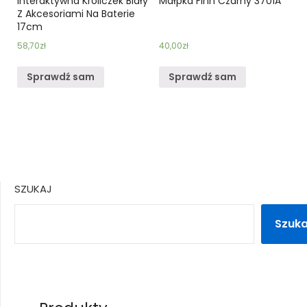
Interaktywna Króliczek Biały
Małpka Finn Czarny 3701A
Z Akcesoriami Na Baterie
17cm
58,70
zł
40,00
zł
Sprawdź sam
Sprawdź sam
SZUKAJ
Szuka