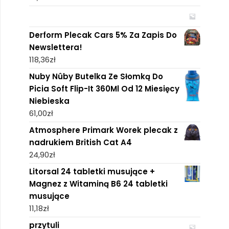
Derform Plecak Cars 5% Za Zapis Do
Newslettera!
118,36
zł
Nuby Nûby Butelka Ze Słomką Do
Picia Soft Flip-It 360Ml Od 12 Miesięcy
Niebieska
61,00
zł
Atmosphere Primark Worek plecak z
nadrukiem British Cat A4
24,90
zł
Litorsal 24 tabletki musujące +
Magnez z Witaminą B6 24 tabletki
musujące
11,18
zł
przytuli