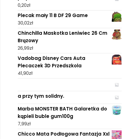
0,20
zł
Plecak mały 11 B DF 29 Game
30,02
zł
Chinchilla Maskotka Leniwiec 26 Cm
Brązowy
26,99
zł
Vadobag Disney Cars Auta
Plecaczek 3D Przedszkola
41,90
zł
a przy tym solidny.
Marba MONSTER BATH Galaretka do
kąpieli buble gum100g
7,99
zł
Chicco Mata Podłogowa Fantazja Xxl