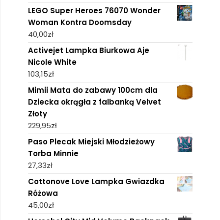
LEGO Super Heroes 76070 Wonder
Woman Kontra Doomsday
40,00
zł
Activejet Lampka Biurkowa Aje
Nicole White
103,15
zł
Mimii Mata do zabawy 100cm dla
Dziecka okrągła z falbanką Velvet
Złoty
229,95
zł
Paso Plecak Miejski Młodzieżowy
Torba Minnie
27,33
zł
Cottonove Love Lampka Gwiazdka
Różowa
45,00
zł