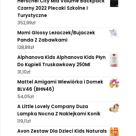
Herschel City Mid Volume Backpack
Czarny 2022 Plecaki Szkolne I
Turystyczne
352,99
zł
Momi Glossy Leżaczek/Bujaczek
Panda Z Zabawkami
128,89
zł
Alphanova Kids Alphanova Kids Płyn
Do Kąpieli Truskawkowy 250Ml
31,10
zł
Mattel Amigami Wiewiórka i Domek
BLV46 (BHN46)
54,05
zł
A Little Lovely Company Duża
Lampka Nocna Z Naklejkami Konik
119,11
zł
Avon Zestaw Dla Dzieci Kids Naturals