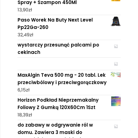
Spray + Szampon 450Ml
13,90
zł
Paso Worek Na Buty Next Level
Pp22Ga-260
32,49
zł
wystarczy przesunąć palcami po
cekinach
MaxAlgin Teva 500 mg - 20 tabl. Lek
przeciwbólowy i przeciwgorączkowy
6,15
zł
Horizon Podkład Nieprzemakalny
Foliowy Z Gumką 120X60Cm 1Szt
18,39
zł
do zabawy w odgrywanie ról w
domu. Zawiera 3 maski do