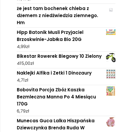
że jest tam bochenek chleba z
dżemem z niedźwiedzia ziemnego.
Hm
Hipp Batonik Musli Przyjaciel
Brzoskwinie-Jabłka Bio 20G
4,99
zł
Bikestar Rowerek Biegowy 10 Zielony
415,00
zł
Naklejki Alfika i Zetki 1 Dinozaury
4,71
zł
Bobovita Porcja Zbóż Kaszka
Bezmleczna Manna Po 4 Miesiącu
170G
6,79
zł
Munecas Guca Lalka Hiszpańska
Dziewczynka Brenda Ruda W