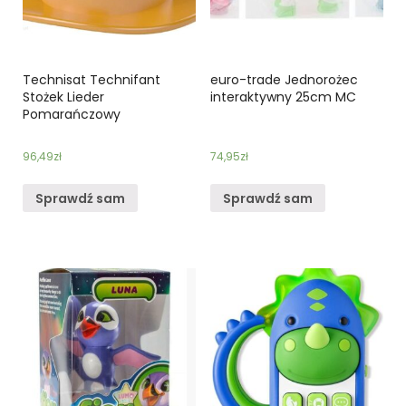
Technisat Technifant
euro-trade Jednorożec
Stożek Lieder
interaktywny 25cm MC
Pomarańczowy
96,49
zł
74,95
zł
Sprawdź sam
Sprawdź sam