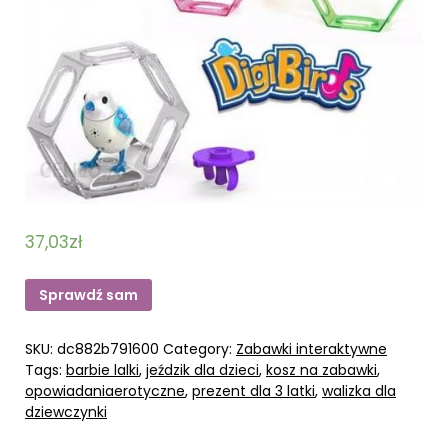
37,03
zł
Sprawdź sam
SKU:
dc882b791600
Category:
Zabawki interaktywne
Tags:
barbie lalki
,
jeździk dla dzieci
,
kosz na zabawki
,
opowiadaniaerotyczne
,
prezent dla 3 latki
,
walizka dla
dziewczynki