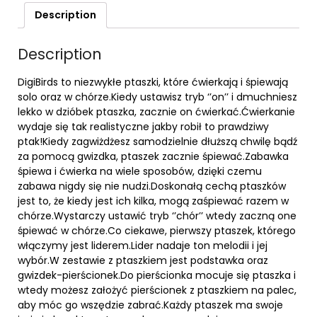
Description
Description
DigiBirds to niezwykłe ptaszki, które ćwierkają i śpiewają
solo oraz w chórze.Kiedy ustawisz tryb ‘’on’’ i dmuchniesz
lekko w dzióbek ptaszka, zacznie on ćwierkać.Ćwierkanie
wydaje się tak realistyczne jakby robił to prawdziwy
ptak!Kiedy zagwiżdżesz samodzielnie dłuższą chwilę bądź
za pomocą gwizdka, ptaszek zacznie śpiewać.Zabawka
śpiewa i ćwierka na wiele sposobów, dzięki czemu
zabawa nigdy się nie nudzi.Doskonałą cechą ptaszków
jest to, że kiedy jest ich kilka, mogą zaśpiewać razem w
chórze.Wystarczy ustawić tryb ‘’chór’’ wtedy zaczną one
śpiewać w chórze.Co ciekawe, pierwszy ptaszek, którego
włączymy jest liderem.Lider nadaje ton melodii i jej
wybór.W zestawie z ptaszkiem jest podstawka oraz
gwizdek-pierścionek.Do pierścionka mocuje się ptaszka i
wtedy możesz założyć pierścionek z ptaszkiem na palec,
aby móc go wszędzie zabrać.Każdy ptaszek ma swoje