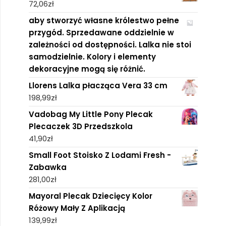
72,06
zł
aby stworzyć własne królestwo pełne
przygód. Sprzedawane oddzielnie w
zależności od dostępności. Lalka nie stoi
samodzielnie. Kolory i elementy
dekoracyjne mogą się różnić. ​
Llorens Lalka płacząca Vera 33 cm
198,99
zł
Vadobag My Little Pony Plecak
Plecaczek 3D Przedszkola
41,90
zł
Small Foot Stoisko Z Lodami Fresh -
Zabawka
281,00
zł
Mayoral Plecak Dziecięcy Kolor
Różowy Mały Z Aplikacją
139,99
zł