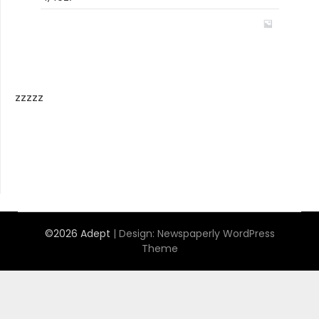
zzzzz
©2026 Adept
| Design:
Newspaperly WordPress
Theme