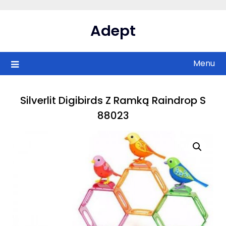
Skip
to
Adept
content
Menu
Silverlit Digibirds Z Ramką Raindrop S
88023