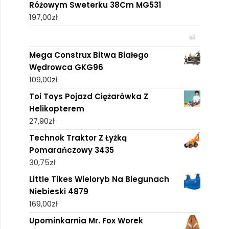
Różowym Sweterku 38Cm MG531
197,00
zł
Mega Construx Bitwa Białego
Wędrowca GKG96
109,00
zł
Toi Toys Pojazd Ciężarówka Z
Helikopterem
27,90
zł
Technok Traktor Z Łyżką
Pomarańczowy 3435
30,75
zł
Little Tikes Wieloryb Na Biegunach
Niebieski 4879
169,00
zł
Upominkarnia Mr. Fox Worek