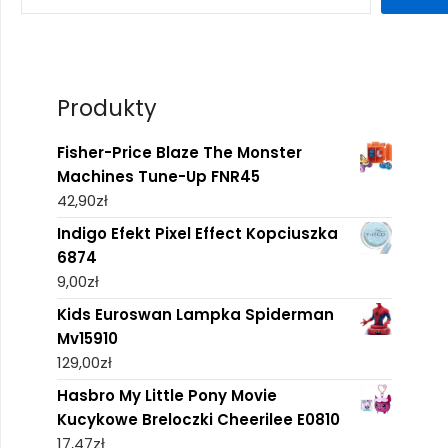
Produkty
Fisher-Price Blaze The Monster
Machines Tune-Up FNR45
42,90
zł
Indigo Efekt Pixel Effect Kopciuszka
6874
9,00
zł
Kids Euroswan Lampka Spiderman
Mv15910
129,00
zł
Hasbro My Little Pony Movie
Kucykowe Breloczki Cheerilee E0810
17,47
zł