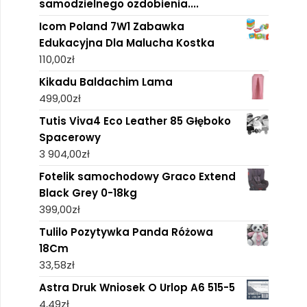
samodzielnego ozdobienia....
Icom Poland 7W1 Zabawka
Edukacyjna Dla Malucha Kostka
110,00
zł
Kikadu Baldachim Lama
499,00
zł
Tutis Viva4 Eco Leather 85 Głęboko
Spacerowy
3 904,00
zł
Fotelik samochodowy Graco Extend
Black Grey 0-18kg
399,00
zł
Tulilo Pozytywka Panda Różowa
18Cm
33,58
zł
Astra Druk Wniosek O Urlop A6 515-5
4,49
zł