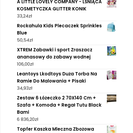
A LITTLE LOVELY COMPANY - LŚNIĄCA
KOSMETYCZKA GLITTER KONIK
33,24
zł
Rockahula Kids Plecaczek Sprinkles
Blue
50,54
zł
XTREM Zabawki i sport Zraszacz
ananasowy do zabawy wodnej
106,00
zł
Leantoys Lkodtoys Duża Torba Na
Ramie Do Malowania + Pisaki
34,93
zł
Zestaw 6 Łóżeczko 2 70X140 Cm +
Szafa + Komoda + Regał Tutu Black
Bami
6 836,20
zł
Topfer Kaszka Mleczna Zbożowa