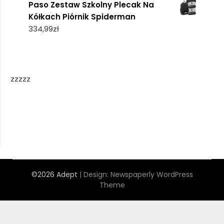
Paso Zestaw Szkolny Plecak Na
Kółkach Piórnik Spiderman
334,99
zł
zzzzz
©2026 Adept
| Design:
Newspaperly WordPress
Theme