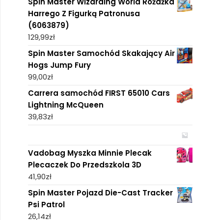
Spin Master Wizarding World Różdżka
Harrego Z Figurką Patronusa
(6063879)
129,99
zł
Spin Master Samochód Skakający Air
Hogs Jump Fury
99,00
zł
Carrera samochód FIRST 65010 Cars
Lightning McQueen
39,83
zł
Vadobag Myszka Minnie Plecak
Plecaczek Do Przedszkola 3D
41,90
zł
Spin Master Pojazd Die-Cast Tracker
Psi Patrol
26,14
zł