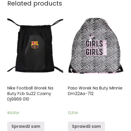
Related products
Nike Football Worek Na
Paso Worek Na Buty Minnie
Buty Fcb Su22 Czarny
Dm22Aa-712
Dj9969 010
84,91
zł
12,51
zł
Sprawdź sam
Sprawdź sam