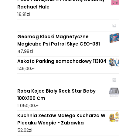
Rachael Hale
18,91
zł
Geomag Klocki Magnetyczne
Magicube Psi Patrol Skye GEO-081
47,99
zł
Askato Parking samochodowy 113104
149,00
zł
Roba Kojec Biały Rock Star Baby
100X100 Cm
1 050,00
zł
Kuchnia Zestaw Małego Kucharza W
Plecaku Woopie - Zabawka
52,02
zł