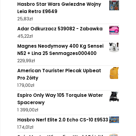
Hasbro Star Wars Gwiezdne Wojny
Leia Retro E9649
25,83
zł
Adar Odkurzacz 539082 - Zabawka
45,22
zł
Magnes Neodymowy 400 Kg Sensei
N52 + Lina 25 Senmagzes000400
229,99
zł
American Tourister Plecak Upbeat
Pro Żółty
179,00
zł
Espiro Only Way 105 Torquise Water
Spacerowy
1 399,00
zł
Hasbro Nerf Elite 2.0 Echo CS-10 E9533
174,01
zł