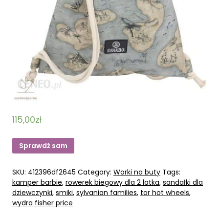
115,00
zł
Sprawdź sam
SKU:
412396df2645
Category:
Worki na buty
Tags:
kamper barbie
,
rowerek biegowy dla 2 latka
,
sandałki dla
dziewczynki
,
smiki
,
sylvanian families
,
tor hot wheels
,
wydra fisher price