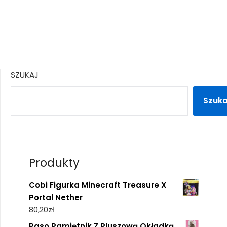
SZUKAJ
Szuka
Produkty
Cobi Figurka Minecraft Treasure X
Portal Nether
80,20
zł
Paso Pamiętnik Z Pluszową Okładką