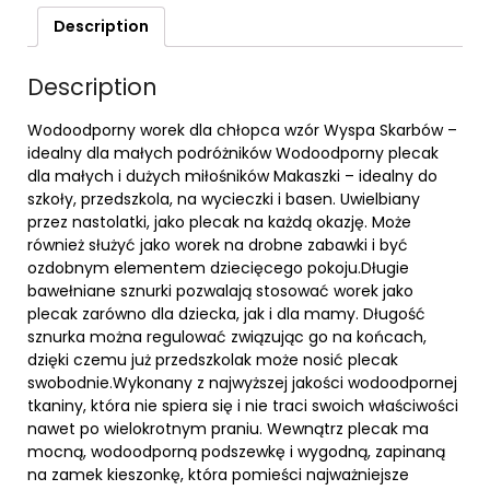
Description
Description
Wodoodporny worek dla chłopca wzór Wyspa Skarbów –
idealny dla małych podróżników Wodoodporny plecak
dla małych i dużych miłośników Makaszki – idealny do
szkoły, przedszkola, na wycieczki i basen. Uwielbiany
przez nastolatki, jako plecak na każdą okazję. Może
również służyć jako worek na drobne zabawki i być
ozdobnym elementem dziecięcego pokoju.Długie
bawełniane sznurki pozwalają stosować worek jako
plecak zarówno dla dziecka, jak i dla mamy. Długość
sznurka można regulować związując go na końcach,
dzięki czemu już przedszkolak może nosić plecak
swobodnie.Wykonany z najwyższej jakości wodoodpornej
tkaniny, która nie spiera się i nie traci swoich właściwości
nawet po wielokrotnym praniu. Wewnątrz plecak ma
mocną, wodoodporną podszewkę i wygodną, zapinaną
na zamek kieszonkę, która pomieści najważniejsze