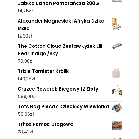
Jabłko Banan Pomarańcza 200G
14,25
zł
Alexander Magnesiaki Afryka Dzika
Mała
12,30
zł
The Cotton Cloud Zestaw Łyżek Lili
Bear Indigo /Sky
70,00
zł
Trixie Tornister Królik
140,25
zł
Cruzee Rowerek Biegowy 12 Złoty
599,00
zł
Tots Bag Plecak Dziecięcy Wiewiórka
58,96
zł
Trifox Pomoc Drogowa
23,42
zł