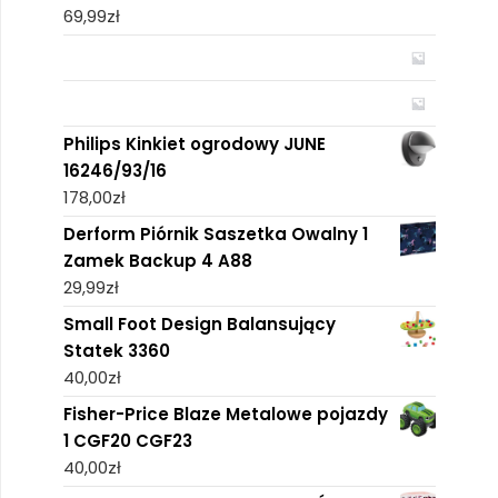
69,99
zł
Philips Kinkiet ogrodowy JUNE
16246/93/16
178,00
zł
Derform Piórnik Saszetka Owalny 1
Zamek Backup 4 A88
29,99
zł
Small Foot Design Balansujący
Statek 3360
40,00
zł
Fisher-Price Blaze Metalowe pojazdy
1 CGF20 CGF23
40,00
zł