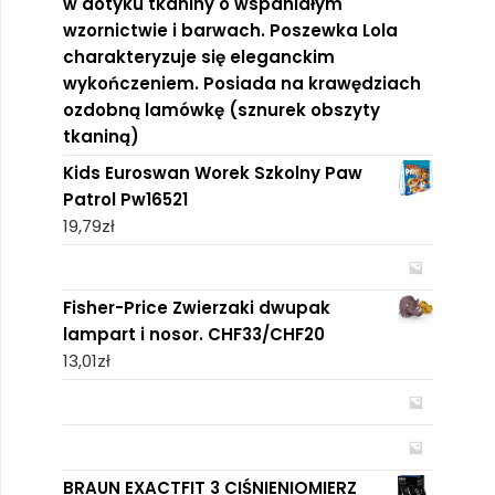
w dotyku tkaniny o wspaniałym
wzornictwie i barwach. Poszewka Lola
charakteryzuje się eleganckim
wykończeniem. Posiada na krawędziach
ozdobną lamówkę (sznurek obszyty
tkaniną)
Kids Euroswan Worek Szkolny Paw
Patrol Pw16521
19,79
zł
Fisher-Price Zwierzaki dwupak
lampart i nosor. CHF33/CHF20
13,01
zł
BRAUN EXACTFIT 3 CIŚNIENIOMIERZ