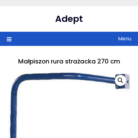
Skip
to
Adept
content
Menu
Małpiszon rura strażacka 270 cm