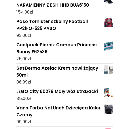
NARAMIENNY Z ESH I IHB BUA6150
154,00
zł
Paso Tornister szkolny Football
PP21FO-525 PASO
93,00
zł
Coolpack Piórnik Campus Princess
Bunny E62536
25,00
zł
SesDerma Azelac Krem nawilżający
50ml
86,99
zł
LEGO City 60279 Mały wóz strażacki
35,00
zł
Vans Torba Nal Unch Dziecięca Kolor
Czarny
99,99
zł