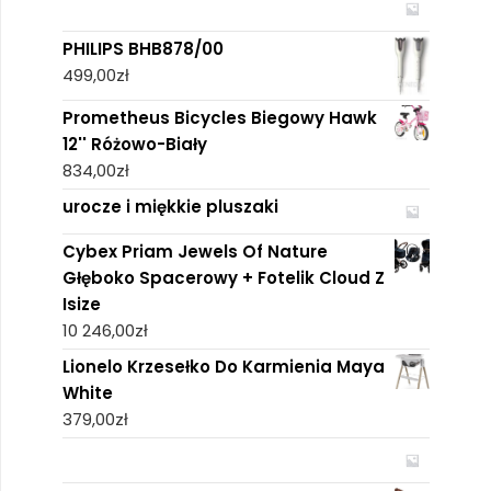
PHILIPS BHB878/00
499,00
zł
Prometheus Bicycles Biegowy Hawk
12'' Różowo-Biały
834,00
zł
urocze i miękkie pluszaki
Cybex Priam Jewels Of Nature
Głęboko Spacerowy + Fotelik Cloud Z
Isize
10 246,00
zł
Lionelo Krzesełko Do Karmienia Maya
White
379,00
zł