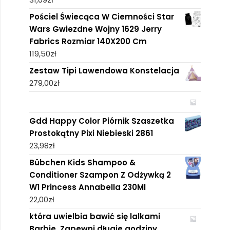
Pościel Świecąca W Ciemności Star
Wars Gwiezdne Wojny 1629 Jerry
Fabrics Rozmiar 140X200 Cm
119,50
zł
Zestaw Tipi Lawendowa Konstelacja
279,00
zł
Gdd Happy Color Piórnik Szaszetka
Prostokątny Pixi Niebieski 2861
23,98
zł
Bübchen Kids Shampoo &
Conditioner Szampon Z Odżywką 2
W1 Princess Annabella 230Ml
22,00
zł
która uwielbia bawić się lalkami
Barbie. Zapewni długie godziny