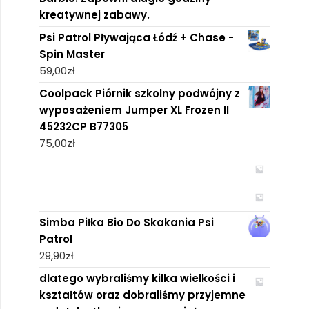
kreatywnej zabawy.
Psi Patrol Pływająca Łódź + Chase -
Spin Master
59,00
zł
Coolpack Piórnik szkolny podwójny z
wyposażeniem Jumper XL Frozen II
45232CP B77305
75,00
zł
Simba Piłka Bio Do Skakania Psi
Patrol
29,90
zł
dlatego wybraliśmy kilka wielkości i
kształtów oraz dobraliśmy przyjemne