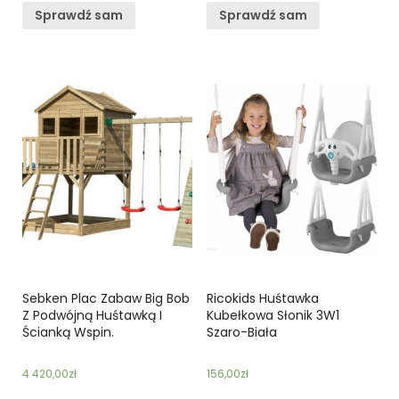
Sprawdź sam
Sprawdź sam
Sebken Plac Zabaw Big Bob
Ricokids Huśtawka
Z Podwójną Huśtawką I
Kubełkowa Słonik 3W1
Ścianką Wspin.
Szaro-Biała
4 420,00
zł
156,00
zł