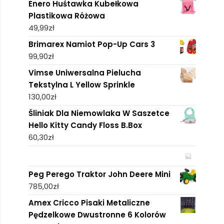
Enero Huśtawka Kubełkowa
Plastikowa Różowa
49,99
zł
Brimarex Namiot Pop-Up Cars 3
99,90
zł
Vimse Uniwersalna Pielucha
Tekstylna L Yellow Sprinkle
130,00
zł
Śliniak Dla Niemowlaka W Saszetce
Hello Kitty Candy Floss B.Box
60,30
zł
Peg Perego Traktor John Deere Mini
785,00
zł
Amex Cricco Pisaki Metaliczne
Pędzelkowe Dwustronne 6 Kolorów