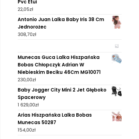
Pvc Etui
22,05
zł
Antonio Juan Lalka Baby Iris 38 Cm
Jednorożec
308,70
zł
Munecas Guca Lalka Hiszpańska
Bobas Chłopczyk Adrian W
Niebieskim Beciku 46Cm MG10071
230,00
zł
Baby Jogger City Mini 2 Jet Głęboko
Spacerowy
1 629,00
zł
Arias Hiszpańska Lalka Bobas
Munecas 50287
154,00
zł