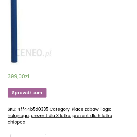
399,00
zł
Sprawdź sam
SKU:
4ff44b5d0335
Category:
Place zabaw
Tags:
hulajnoga
,
prezent dla 3 latka
,
prezent dla 9 latka
chłopca