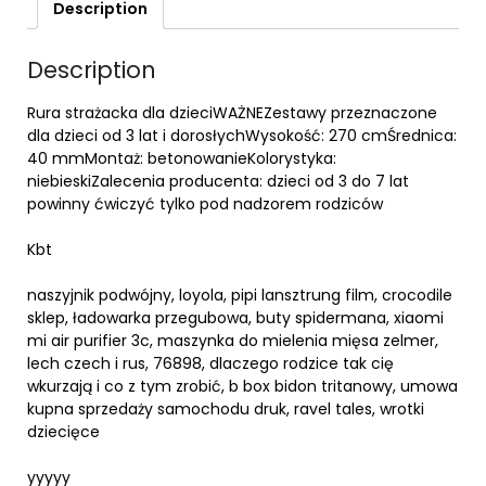
Description
Description
Rura strażacka dla dzieciWAŻNEZestawy przeznaczone
dla dzieci od 3 lat i dorosłychWysokość: 270 cmŚrednica:
40 mmMontaż: betonowanieKolorystyka:
niebieskiZalecenia producenta: dzieci od 3 do 7 lat
powinny ćwiczyć tylko pod nadzorem rodziców
Kbt
naszyjnik podwójny, loyola, pipi lansztrung film, crocodile
sklep, ładowarka przegubowa, buty spidermana, xiaomi
mi air purifier 3c, maszynka do mielenia mięsa zelmer,
lech czech i rus, 76898, dlaczego rodzice tak cię
wkurzają i co z tym zrobić, b box bidon tritanowy, umowa
kupna sprzedaży samochodu druk, ravel tales, wrotki
dziecięce
yyyyy