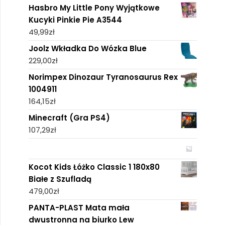
Hasbro My Little Pony Wyjątkowe
Kucyki Pinkie Pie A3544
49,99
zł
Joolz Wkładka Do Wózka Blue
229,00
zł
Norimpex Dinozaur Tyranosaurus Rex
1004911
164,15
zł
Minecraft (Gra PS4)
107,29
zł
Kocot Kids Łóżko Classic 1 180x80
Białe z Szufladą
479,00
zł
PANTA-PLAST Mata mała
dwustronna na biurko Lew