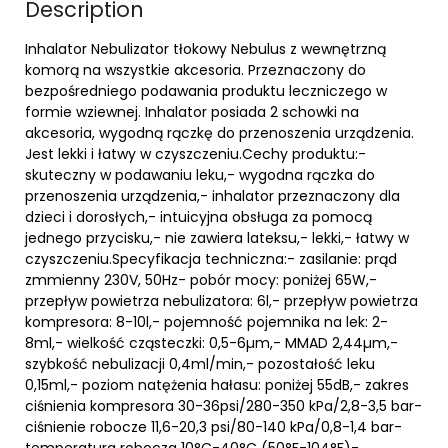
Description
Inhalator Nebulizator tłokowy Nebulus z wewnętrzną
komorą na wszystkie akcesoria. Przeznaczony do
bezpośredniego podawania produktu leczniczego w
formie wziewnej. Inhalator posiada 2 schowki na
akcesoria, wygodną rączkę do przenoszenia urządzenia.
Jest lekki i łatwy w czyszczeniu.Cechy produktu:-
skuteczny w podawaniu leku,- wygodna rączka do
przenoszenia urządzenia,- inhalator przeznaczony dla
dzieci i dorosłych,- intuicyjna obsługa za pomocą
jednego przycisku,- nie zawiera lateksu,- lekki,- łatwy w
czyszczeniu.Specyfikacja techniczna:- zasilanie: prąd
zmmienny 230V, 50Hz- pobór mocy: poniżej 65W,-
przepływ powietrza nebulizatora: 6l,- przepływ powietrza
kompresora: 8-10l,- pojemność pojemnika na lek: 2-
8ml,- wielkość cząsteczki: 0,5-6µm,- MMAD 2,44µm,-
szybkość nebulizacji 0,4ml/min,- pozostałość leku
0,15ml,- poziom natężenia hałasu: poniżej 55dB,- zakres
ciśnienia kompresora 30-36psi/280-350 kPa/2,8-3,5 bar-
ciśnienie robocze 11,6-20,3 psi/80-140 kPa/0,8-1,4 bar-
temperatura robocza 10°C-40°C (50°F-104°F)-