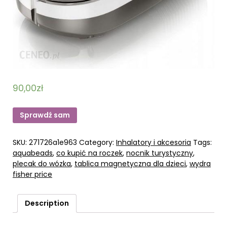
90,00
zł
Sprawdź sam
SKU:
271726a1e963
Category:
Inhalatory i akcesoria
Tags:
aquabeads
,
co kupić na roczek
,
nocnik turystyczny
,
plecak do wózka
,
tablica magnetyczna dla dzieci
,
wydra
fisher price
Description