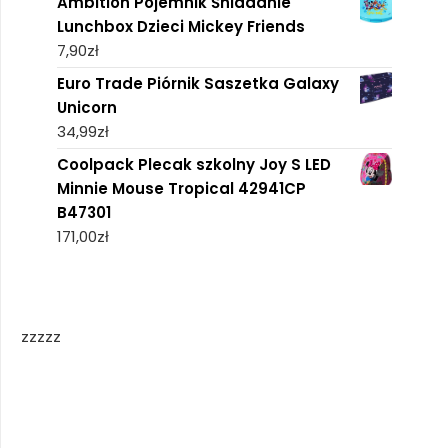
Ambition Pojemnik Śniadanie
Lunchbox Dzieci Mickey Friends
7,90
zł
Euro Trade Piórnik Saszetka Galaxy
Unicorn
34,99
zł
Coolpack Plecak szkolny Joy S LED
Minnie Mouse Tropical 42941CP
B47301
171,00
zł
zzzzz