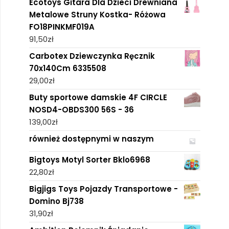
Ecotoys Gitara Dla Dzieci Drewniana
Metalowe Struny Kostka- Różowa
FO18PINKMF019A
91,50
zł
Carbotex Dziewczynka Ręcznik
70x140Cm 6335508
29,00
zł
Buty sportowe damskie 4F CIRCLE
NOSD4-OBDS300 56S - 36
139,00
zł
również dostępnymi w naszym
Bigtoys Motyl Sorter Bklo6968
22,80
zł
Bigjigs Toys Pojazdy Transportowe -
Domino Bj738
31,90
zł