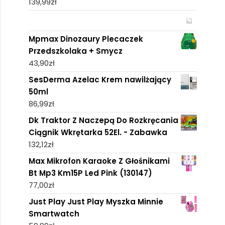
139,99
zł
Mpmax Dinozaury Plecaczek
Przedszkolaka + Smycz
43,90
zł
SesDerma Azelac Krem nawilżający
50ml
86,99
zł
Dk Traktor Z Naczepą Do Rozkręcania
Ciągnik Wkrętarka 52El. - Zabawka
132,12
zł
Max Mikrofon Karaoke Z Głośnikami
Bt Mp3 Km15P Led Pink (130147)
77,00
zł
Just Play Just Play Myszka Minnie
Smartwatch