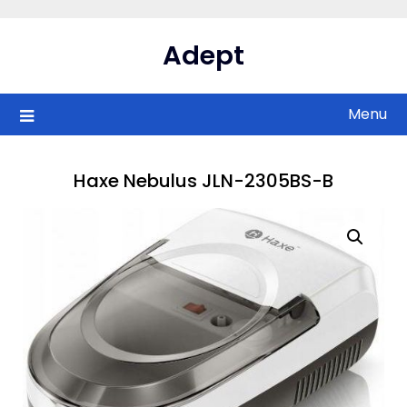
Skip
to
Adept
content
Menu
Haxe Nebulus JLN-2305BS-B