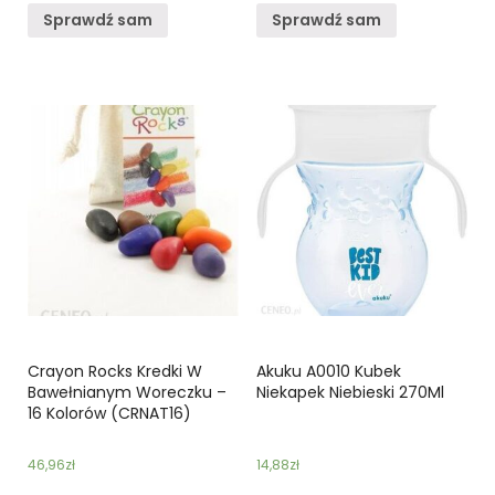
Sprawdź sam
Sprawdź sam
Crayon Rocks Kredki W
Akuku A0010 Kubek
Bawełnianym Woreczku –
Niekapek Niebieski 270Ml
16 Kolorów (CRNAT16)
46,96
zł
14,88
zł