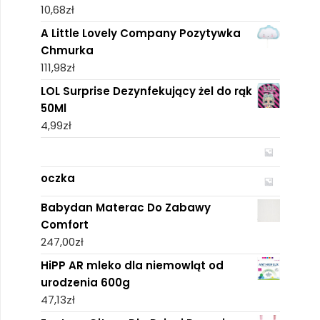
10,68
zł
A Little Lovely Company Pozytywka
Chmurka
111,98
zł
LOL Surprise Dezynfekujący żel do rąk
50Ml
4,99
zł
oczka
Babydan Materac Do Zabawy
Comfort
247,00
zł
HiPP AR mleko dla niemowląt od
urodzenia 600g
47,13
zł