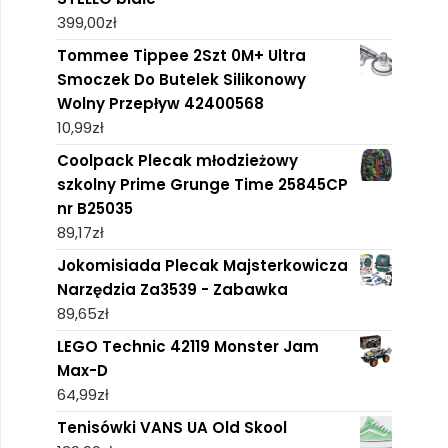
399,00
zł
Tommee Tippee 2Szt 0M+ Ultra
Smoczek Do Butelek Silikonowy
Wolny Przepływ 42400568
10,99
zł
Coolpack Plecak młodzieżowy
szkolny Prime Grunge Time 25845CP
nr B25035
89,17
zł
Jokomisiada Plecak Majsterkowicza
Narzędzia Za3539 - Zabawka
89,65
zł
LEGO Technic 42119 Monster Jam
Max-D
64,99
zł
Tenisówki VANS UA Old Skool