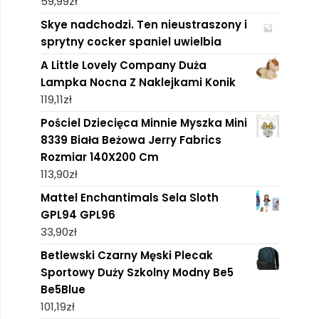
59,99
zł
Skye nadchodzi. Ten nieustraszony i
sprytny cocker spaniel uwielbia
A Little Lovely Company Duża
Lampka Nocna Z Naklejkami Konik
119,11
zł
Pościel Dziecięca Minnie Myszka Mini
8339 Biała Beżowa Jerry Fabrics
Rozmiar 140X200 Cm
113,90
zł
Mattel Enchantimals Sela Sloth
GPL94 GPL96
33,90
zł
Betlewski Czarny Męski Plecak
Sportowy Duży Szkolny Modny Be5
Be5Blue
101,19
zł