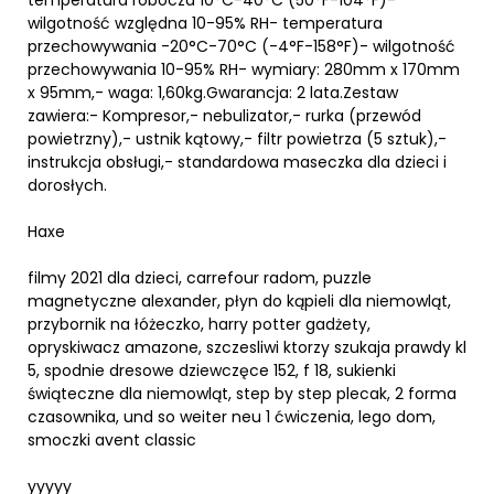
wilgotność względna 10-95% RH- temperatura
przechowywania -20°C-70°C (-4°F-158°F)- wilgotność
przechowywania 10-95% RH- wymiary: 280mm x 170mm
x 95mm,- waga: 1,60kg.Gwarancja: 2 lata.Zestaw
zawiera:- Kompresor,- nebulizator,- rurka (przewód
powietrzny),- ustnik kątowy,- filtr powietrza (5 sztuk),-
instrukcja obsługi,- standardowa maseczka dla dzieci i
dorosłych.
Haxe
filmy 2021 dla dzieci, carrefour radom, puzzle
magnetyczne alexander, płyn do kąpieli dla niemowląt,
przybornik na łóżeczko, harry potter gadżety,
opryskiwacz amazone, szczesliwi ktorzy szukaja prawdy kl
5, spodnie dresowe dziewczęce 152, f 18, sukienki
świąteczne dla niemowląt, step by step plecak, 2 forma
czasownika, und so weiter neu 1 ćwiczenia, lego dom,
smoczki avent classic
yyyyy