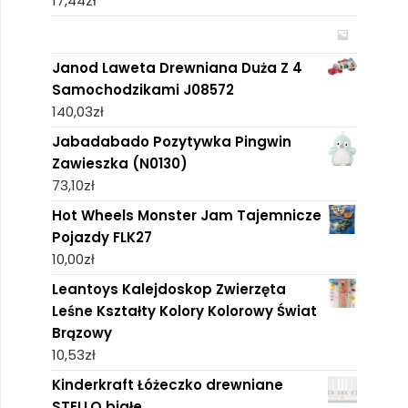
17,44
zł
Janod Laweta Drewniana Duża Z 4
Samochodzikami J08572
140,03
zł
Jabadabado Pozytywka Pingwin
Zawieszka (N0130)
73,10
zł
Hot Wheels Monster Jam Tajemnicze
Pojazdy FLK27
10,00
zł
Leantoys Kalejdoskop Zwierzęta
Leśne Kształty Kolory Kolorowy Świat
Brązowy
10,53
zł
Kinderkraft Łóżeczko drewniane
STELLO białe