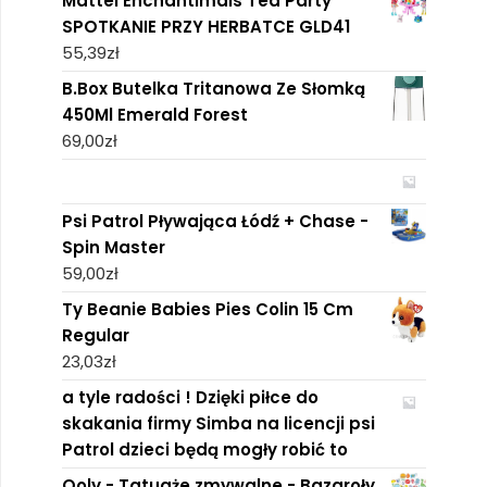
Mattel Enchantimals Tea Party
SPOTKANIE PRZY HERBATCE GLD41
55,39
zł
B.Box Butelka Tritanowa Ze Słomką
450Ml Emerald Forest
69,00
zł
Psi Patrol Pływająca Łódź + Chase -
Spin Master
59,00
zł
Ty Beanie Babies Pies Colin 15 Cm
Regular
23,03
zł
a tyle radości ! Dzięki piłce do
skakania firmy Simba na licencji psi
Patrol dzieci będą mogły robić to
Ooly - Tatuaże zmywalne - Bazgroły