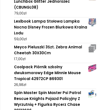
Lunchbox Glitter Jednorożec
(CBUNGL08)
79,00
zł
Lexibook Lampa Stołowa Lampka
Nocna Disney Frozen Biurkowa Kraina
Lodu
59,00
zł
Meyco Pieluszki 3Szt. Zebra Animal
Cheetah 30X30Cm
17,00
zł
Coolpack Piórnik szkolny
dwukomorowy Edge Minnie Mouse
Tropical 42972CP B69301
26,98
zł
Spin Master Spin Master Psi Patrol
Rescue Knights Pojazd Policyjny Z
Wyrzutnią + Figurka Rycerz Chase