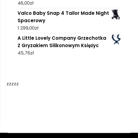
46,00
zł
Valco Baby Snap 4 Tailor Made Night
Spacerowy
1 299,00
zł
A Little Lovely Company Grzechotka
Z Gryzakiem Silikonowym Księżyc
45,76
zł
zzzzz