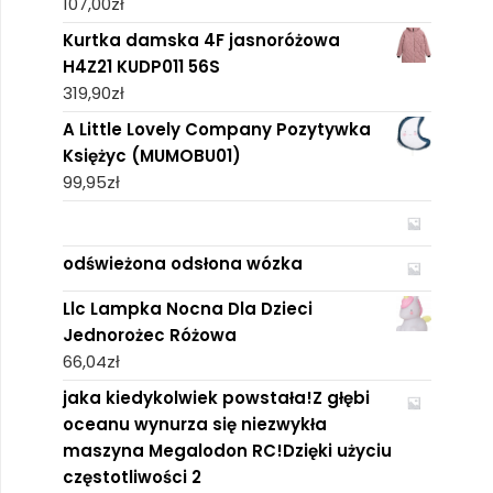
107,00
zł
Kurtka damska 4F jasnoróżowa
H4Z21 KUDP011 56S
319,90
zł
A Little Lovely Company Pozytywka
Księżyc (MUMOBU01)
99,95
zł
odświeżona odsłona wózka
Llc Lampka Nocna Dla Dzieci
Jednorożec Różowa
66,04
zł
jaka kiedykolwiek powstała!Z głębi
oceanu wynurza się niezwykła
maszyna Megalodon RC!Dzięki użyciu
częstotliwości 2