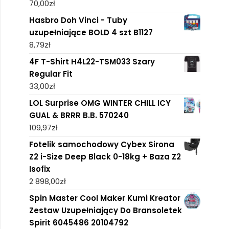
70,00
zł
Hasbro Doh Vinci - Tuby
uzupełniające BOLD 4 szt B1127
8,79
zł
4F T-Shirt H4L22-TSM033 Szary
Regular Fit
33,00
zł
LOL Surprise OMG WINTER CHILL ICY
GUAL & BRRR B.B. 570240
109,97
zł
Fotelik samochodowy Cybex Sirona
Z2 i-Size Deep Black 0-18kg + Baza Z2
Isofix
2 898,00
zł
Spin Master Cool Maker Kumi Kreator
Zestaw Uzupełniający Do Bransoletek
Spirit 6045486 20104792