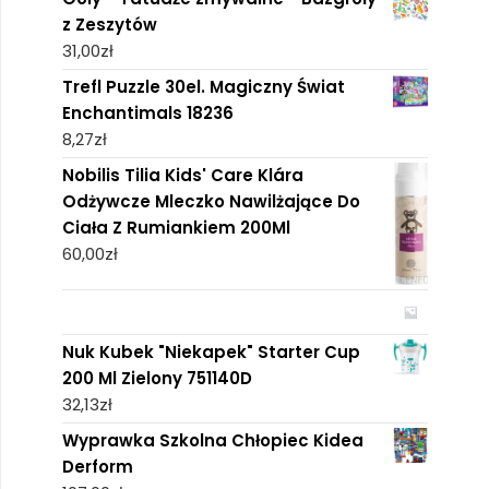
z Zeszytów
31,00
zł
Trefl Puzzle 30el. Magiczny Świat
Enchantimals 18236
8,27
zł
Nobilis Tilia Kids' Care Klára
Odżywcze Mleczko Nawilżające Do
Ciała Z Rumiankiem 200Ml
60,00
zł
Nuk Kubek "Niekapek" Starter Cup
200 Ml Zielony 751140D
32,13
zł
Wyprawka Szkolna Chłopiec Kidea
Derform