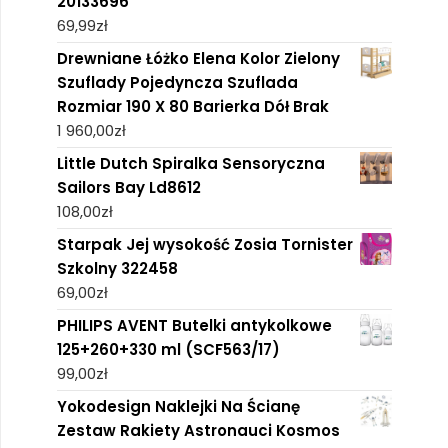
20133696
69,99
zł
Drewniane Łóżko Elena Kolor Zielony
Szuflady Pojedyncza Szuflada
Rozmiar 190 X 80 Barierka Dół Brak
1 960,00
zł
Little Dutch Spiralka Sensoryczna
Sailors Bay Ld8612
108,00
zł
Starpak Jej wysokość Zosia Tornister
Szkolny 322458
69,00
zł
PHILIPS AVENT Butelki antykolkowe
125+260+330 ml (SCF563/17)
99,00
zł
Yokodesign Naklejki Na Ścianę
Zestaw Rakiety Astronauci Kosmos