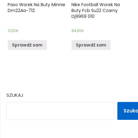
Paso Worek Na Buty Minnie
Nike Football Worek Na
Dm22Aa-712
Buty Fcb Su22 Czarny
Dj9969 010
12,51
zł
84,91
zł
Sprawdź sam
Sprawdź sam
SZUKAJ
Szuka