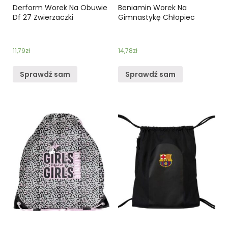
Derform Worek Na Obuwie
Beniamin Worek Na
Df 27 Zwierzaczki
Gimnastykę Chłopiec
11,79
zł
14,78
zł
Sprawdź sam
Sprawdź sam