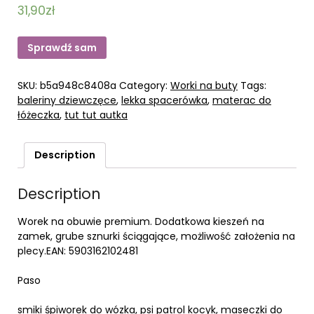
31,90
zł
Sprawdź sam
SKU:
b5a948c8408a
Category:
Worki na buty
Tags:
baleriny dziewczęce
,
lekka spacerówka
,
materac do
łóżeczka
,
tut tut autka
Description
Description
Worek na obuwie premium. Dodatkowa kieszeń na
zamek, grube sznurki ściągające, możliwość założenia na
plecy.EAN: 5903162102481
Paso
smiki śpiworek do wózka, psi patrol kocyk, maseczki do