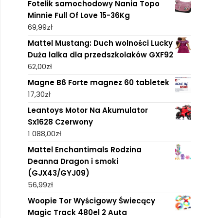
Fotelik samochodowy Nania Topo
Minnie Full Of Love 15-36Kg
69,99
zł
Mattel Mustang: Duch wolności Lucky
Duża lalka dla przedszkolaków GXF92
62,00
zł
Magne B6 Forte magnez 60 tabletek
17,30
zł
Leantoys Motor Na Akumulator
Sx1628 Czerwony
1 088,00
zł
Mattel Enchantimals Rodzina
Deanna Dragon i smoki
(GJX43/GYJ09)
56,99
zł
Woopie Tor Wyścigowy Świecący
Magic Track 480el 2 Auta