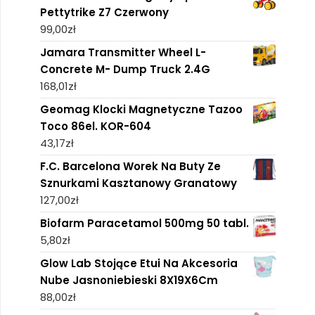
Pettytrike Z7 Czerwony
99,00
zł
Jamara Transmitter Wheel L-
Concrete M- Dump Truck 2.4G
168,01
zł
Geomag Klocki Magnetyczne Tazoo
Toco 86el. KOR-604
43,17
zł
F.C. Barcelona Worek Na Buty Ze
Sznurkami Kasztanowy Granatowy
127,00
zł
Biofarm Paracetamol 500mg 50 tabl.
5,80
zł
Glow Lab Stojące Etui Na Akcesoria
Nube Jasnoniebieski 8X19X6Cm
88,00
zł