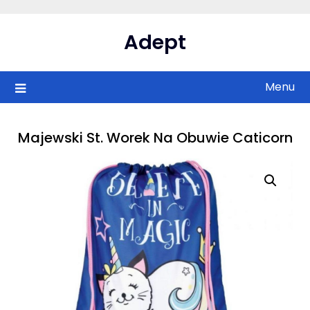
Skip
to
Adept
content
Menu
Majewski St. Worek Na Obuwie Caticorn