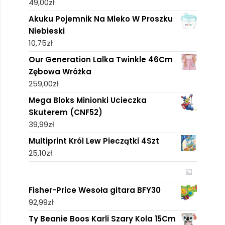
49,00
zł
Akuku Pojemnik Na Mleko W Proszku
Niebieski
10,75
zł
Our Generation Lalka Twinkle 46Cm
Zębowa Wróżka
259,00
zł
Mega Bloks Minionki Ucieczka
Skuterem (CNF52)
39,99
zł
Multiprint Król Lew Pieczątki 4Szt
25,10
zł
Fisher-Price Wesoła gitara BFY30
92,99
zł
Ty Beanie Boos Karli Szary Kola 15Cm