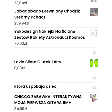
23,04
zł
Jabadabado Drewniany Chodzik
Srebrny Pchacz
239,94
zł
Yokodesign Naklejki Na Ścianę
Zestaw Rakiety Astronauci Kosmos
70,00
zł
Lovin Slime Glutek Żółty
8,88
zł
która uspokaja dzieci i
CHICCO ZABAWKA INTERAKTYWNA
MOJA PIERWSZA GITARA 9M+
84,99
zł