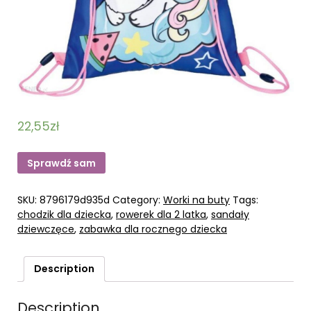
22,55
zł
Sprawdź sam
SKU:
8796179d935d
Category:
Worki na buty
Tags:
chodzik dla dziecka
,
rowerek dla 2 latka
,
sandały
dziewczęce
,
zabawka dla rocznego dziecka
Description
Description