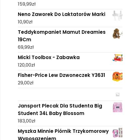
159,99
zł
Neno Zaworek Do Laktatorów Marki
10,90
zł
Teddykompaniet Mamut Dreamies
19Cm
69,99
zł
Micki Toolbox - Zabawka
120,00
zł
Fisher-Price Lew Dzwoneczek Y3631
29,00
zł
Jansport Plecak Dla Studenta Big
Student 34L Baby Blossom
183,00
zł
Myszka Minnie Piórnik Trzykomorowy
Wyposazeniem