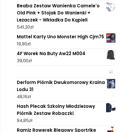
Beaba Zestaw Wanienka Camele'o
Old Pink + Stojak Do Wanienki +
Leżaczek - Wkładka Do Kąpieli
541,20
zł
Mattel Karty Uno Monster High Cjm75
19,90
zł
4F Worek Na Buty Aw22 M004
39,00
zł
Derform Piórnik Dwukomorowy Kraina
Lodu 31
48,16
zł
Hash Plecak Szkolny Młodzieżowy
Piórnik Zestaw Robaczki
94,85
zł
Ramiz Rowerek Biegowy Sportrike